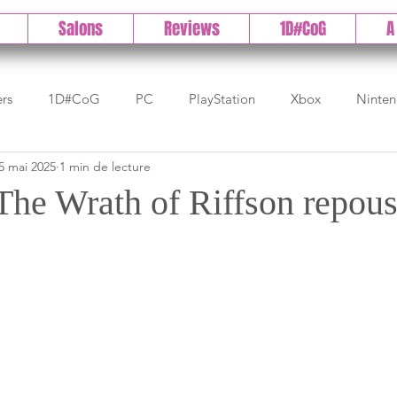
Salons
Reviews
1D#CoG
A
ers
1D#CoG
PC
PlayStation
Xbox
Ninte
5 mai 2025
1 min de lecture
Test indé
DLC
IOS/Android
Direct
High 
 The Wrath of Riffson repous
Early Access
Test 1DCoG
Test Xbox
Test Nintendo
est Stadia
The Game Awards
Balan