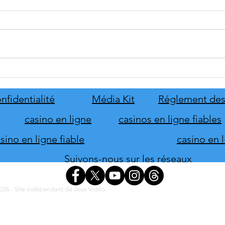
Disney Epic Mickey :
Let's
Rebrushed se mobilise pour son
ABBA
lancement
nove
nfidentialité
Média Kit
Réglement des
casino en ligne
casinos en ligne fiables
ino en ligne fiable
casino en 
Suivons-nous sur les réseaux
26 - Site indépendant de Jeux Vidéo