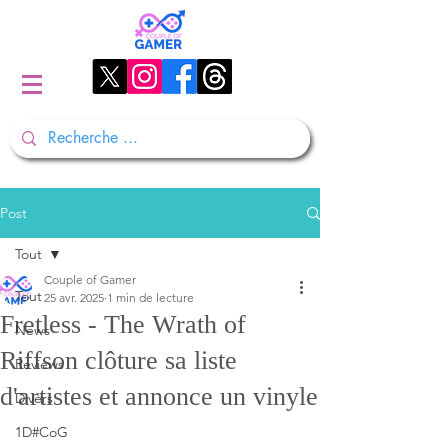
Post
Tout
Couple of Gamer
Tout
25 avr. 2025
1 min de lecture
Fretless - The Wrath of
News
Riffson clôture sa liste
Reviews
d'artistes et annonce un vinyle
Divers
1D#CoG