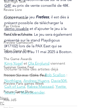
Test High Tech
G4F
 au prix de vente conseillé de 48€.
Review Livre
Concernant le jeu
 Fretless
, il est dès à 
E3 2021 Preview
présent possible de télécharger la 
Pax Online
démo jouable
 et d’ajouter le jeu à la 
liste de souhaits. Le jeu sera également 
Pax Online Preview
présenté sur le stand Playdigous 
Preview Gamescom
(#17102) lors de la PAX East qui se 
Tokyo Game Show
déroulera du 8 au 11 mai 2025 à Boston.
The Game Awards
King Yosef
 et 
Ola Englund
 viennent 
Summer Game Fest
clôturer la liste des artistes déjà 
annoncés aux côtés de 
Rob Scallon
 : 
Preview Summer Game Fest
Northlane
, 
Andrew Huang
, 
Davie504
, 
Preview Paris games Week
Cult of Luna
, 
Rabea Massaad
, 
Yvette 
Future Game Show
Young
 et 
Mary Spender
.
News
Avis JdS
PC