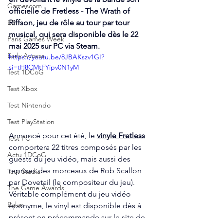
Gamescom
officielle de Fretless - The Wrath of 
E3
Riffson, jeu de rôle au tour par tour 
musical, qui sera disponible dès le 22 
Paris Games Week
mai 2025 sur PC 
via Steam
. 
Early Access
https://youtu.be/8JBAKszv1GI?
si=tH8CMtFYipv0N1yM
Test 1DCoG
Test Xbox
Test Nintendo
Test PlayStation
Annoncé pour cet été, le 
vinyle Fretless
Test PC
comportera 22 titres composés par les 
Actu 1DCoG
guests du jeu vidéo, mais aussi des 
reprises des morceaux de Rob Scallon 
Test Stadia
par Dovetail (le compositeur du jeu). 
The Game Awards
Véritable complément du jeu vidéo 
Balan
éponyme, le vinyl est disponible dès à 
présent en précommande sur le site de 