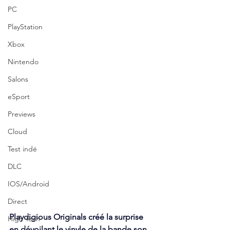
PC
PlayStation
Xbox
Nintendo
Salons
eSport
Previews
Cloud
Test indé
DLC
IOS/Android
Direct
Playdigious Originals créé la surprise 
High Tech
en dévoilant le vinyle de la bande son 