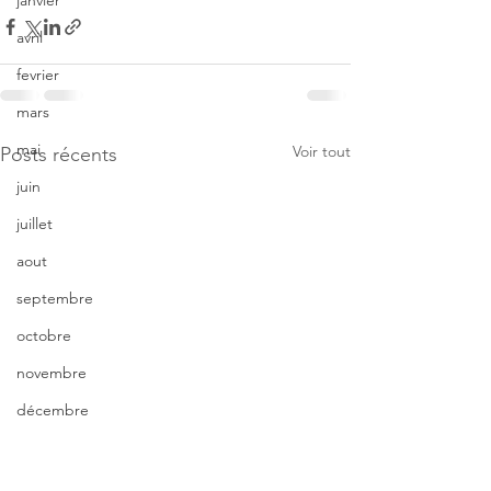
janvier
avril
fevrier
mars
mai
Voir tout
Posts récents
juin
juillet
aout
septembre
octobre
novembre
décembre