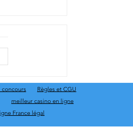
: The Old Country dévoile
emier aperçu du gameplay
on extension Homme
 concours
Règles et CGU
neur
meilleur casino en ligne
ligne France légal