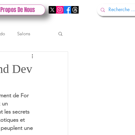
 Propos De Nous
ndo
Salons
Tech
Gamescom
ond Dev
Test PlayStation
ment de For 
 un 
 les secrets 
xotiques et 
i peuplent une 