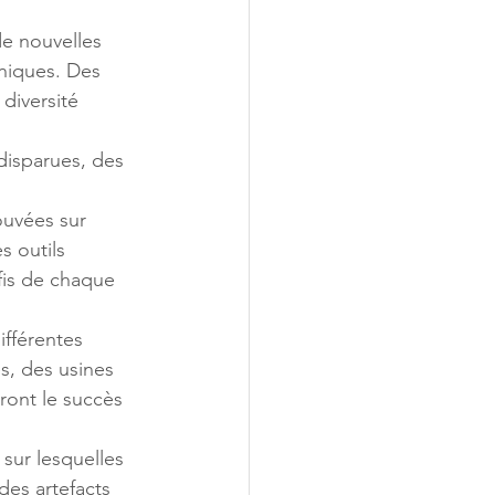
de nouvelles 
niques. Des 
diversité 
 disparues, des 
.
ouvées sur 
s outils 
fis de chaque 
ifférentes 
s, des usines 
ront le succès 
ur lesquelles 
es artefacts 