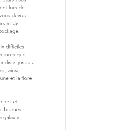
ent lors de 
 vous devrez 
rs et de 
stockage.
 difficiles 
réatures que 
ndises jusqu'à 
 ; ainsi, 
une et la flore 
lirez et 
es biomes 
a galaxie.