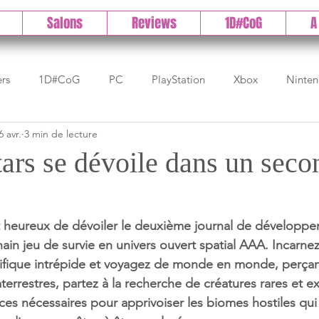
Salons
Reviews
1D#CoG
A
ers
1D#CoG
PC
PlayStation
Xbox
Ninte
6 avr.
3 min de lecture
Test indé
DLC
IOS/Android
Direct
High 
tars se dévoile dans un sec
Early Access
Test 1DCoG
Test Xbox
Test Nintendo
 heureux de dévoiler le deuxième journal de développe
ain jeu de survie en univers ouvert spatial AAA. Incarnez
est Stadia
The Game Awards
Balan
tifique intrépide et voyagez de monde en monde, perçant
raterrestres, partez à la recherche de créatures rares et e
rces nécessaires pour apprivoiser les biomes hostiles qu