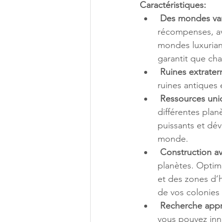
Caractéristiques:
Des mondes var
récompenses, av
mondes luxuriant
garantit que cha
Ruines extrater
ruines antiques 
Ressources uni
différentes plan
puissants et dé
monde.
Construction a
planètes. Optimi
et des zones d’h
de vos colonies 
Recherche appr
vous pouvez inn