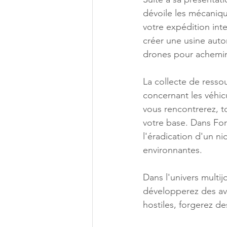
dévoile les mécaniqu
votre expédition int
créer une usine aut
drones pour acheminer
La collecte de ressou
concernant les véhicu
vous rencontrerez, t
votre base. Dans For
l'éradication d'un ni
environnantes.
Dans l'univers multij
développerez des ava
hostiles, forgerez des