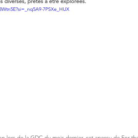
s diverses, prêtes à être explorées.
Rb3Wtn5E?si=_nq5A9-7PSXe_HUX
ion lors de la GDC du mois dernier, cet aperçu de For the