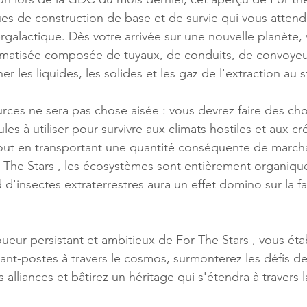
es de construction de base et de survie qui vous attend
ergalactique. Dès votre arrivée sur une nouvelle planète,
omatisée composée de tuyaux, de conduits, de convoyeu
 les liquides, les solides et les gaz de l'extraction au 
rces ne sera pas chose aisée : vous devrez faire des choix
les à utiliser pour survivre aux climats hostiles et aux c
out en transportant une quantité conséquente de marcha
 The Stars , les écosystèmes sont entièrement organiques
d d'insectes extraterrestres aura un effet domino sur la fa
oueur persistant et ambitieux de For The Stars , vous étab
nt-postes à travers le cosmos, surmonterez les défis d
 alliances et bâtirez un héritage qui s'étendra à travers l