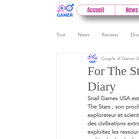
Accueil
News
Tout
News
Reviews
Div
Couple of Gamer
2
eSport
Previews
Cloud
For The S
Diary
E3
Paris Games Week
Snail Games USA est
The Stars , son proch
Test PC
Actu 1DCoG
T
explorateur et scien
des civilisations ext
exploitez les ressou