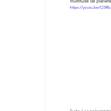
multitude de planète
https://youtu.be/Cl3
Suite à sa présentat