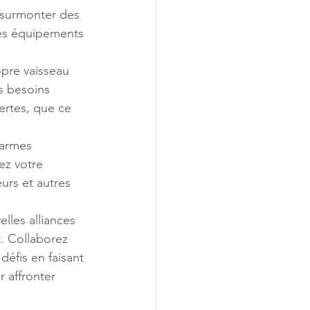
 surmonter des 
des équipements 
pre vaisseau 
s besoins 
ertes, que ce 
 armes 
ez votre 
eurs et autres 
lles alliances 
. Collaborez 
défis en faisant 
 affronter 