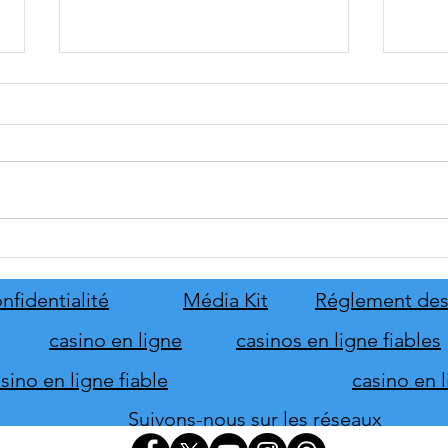
tinyBuild annonce Probably
Mafia
Stolen
le pr
de s
nfidentialité
Média Kit
Réglement des
d'hon
casino en ligne
casinos en ligne fiables
ino en ligne fiable
casino en 
Suivons-nous sur les réseaux