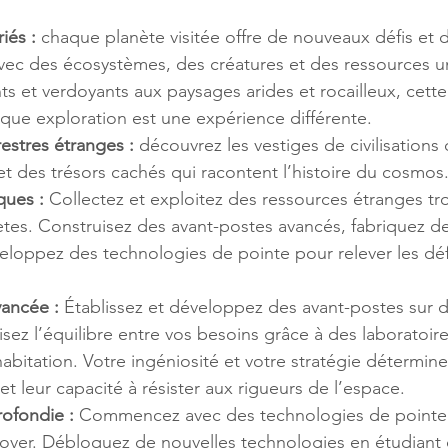
iés :
 chaque planète visitée offre de nouveaux défis et 
ec des écosystèmes, des créatures et des ressources u
s et verdoyants aux paysages arides et rocailleux, cette 
que exploration est une expérience différente.
restres étranges :
 découvrez les vestiges de civilisations
et des trésors cachés qui racontent l’histoire du cosmos
ques :
 Collectez et exploitez des ressources étranges tr
ètes. Construisez des avant-postes avancés, fabriquez de
veloppez des technologies de pointe pour relever les dé
vancée :
 Établissez et développez des avant-postes sur d
sez l’équilibre entre vos besoins grâce à des laboratoire
abitation. Votre ingéniosité et votre stratégie détermine
et leur capacité à résister aux rigueurs de l’espace.
ofondie :
 Commencez avec des technologies de pointe s
over. Débloquez de nouvelles technologies en étudiant d