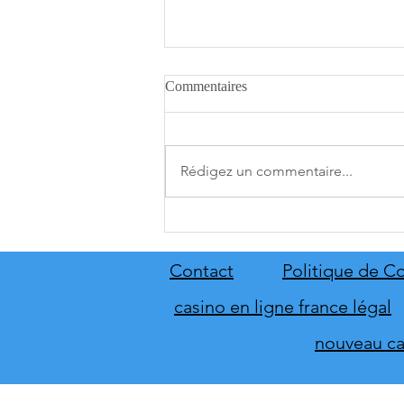
Commentaires
Rédigez un commentaire...
A.O.T. 3 se date au 10 décembre
Contact
Politique de Co
casino en ligne france légal
nouveau cas