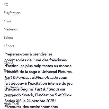
PC
PlayStation
Xbox
Nintendo
Salons
eSport
Previews
Préparez-vous à prendre les 
commandes de l'une des franchises 
Cloud
d'action les plus palpitantes au monde 
Test indé
! Inspiré de la saga d'Universal Pictures, 
Fast & Furious : Édition Arcade
 vous 
DLC
fait découvrir l'excitation intense du jeu 
IOS/Android
d'arcade original 
Fast & Furious
 sur 
Nintendo Switch, PlayStation 5 et Xbox 
Direct
Series X|S le 24 octobre 2025 ! 
High Tech
Parcourez des environnements 