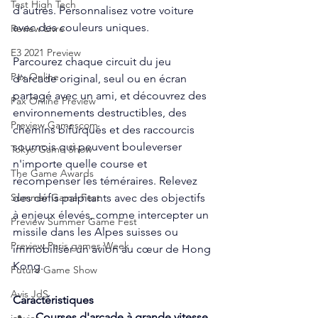
Test High Tech
d'autres. Personnalisez votre voiture 
avec des couleurs uniques.
Review Livre
E3 2021 Preview
Parcourez chaque circuit du jeu 
Pax Online
d'arcade original, seul ou en écran 
partagé avec un ami, et découvrez des 
Pax Online Preview
environnements destructibles, des 
Preview Gamescom
chemins bifurqués et des raccourcis 
sournois qui peuvent bouleverser 
Tokyo Game Show
n'importe quelle course et 
The Game Awards
récompenser les téméraires. Relevez 
des défis palpitants avec des objectifs 
Summer Game Fest
à enjeux élevés, comme intercepter un 
Preview Summer Game Fest
missile dans les Alpes suisses ou 
Preview Paris games Week
immobiliser un avion au cœur de Hong 
Kong.
Future Game Show
Avis JdS
Caractéristiques
Courses d'arcade à grande vitesse 