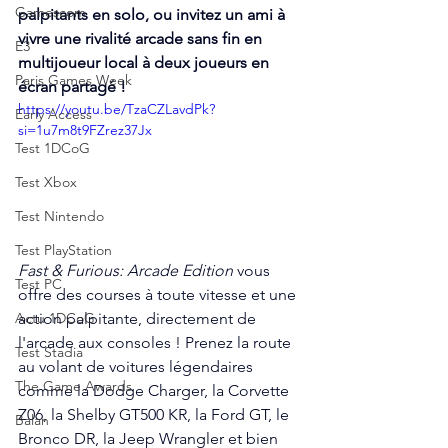
Gamescom
palpitants en solo, ou invitez un ami à 
vivre une rivalité arcade sans fin en 
E3
multijoueur local à deux joueurs en 
Paris Games Week
écran partagé ! 
https://youtu.be/TzaCZLavdPk?
Early Access
si=1u7m8t9FZrez37Jx
Test 1DCoG
Test Xbox
Test Nintendo
Test PlayStation
Fast & Furious: Arcade Edition
 vous 
Test PC
offre des courses à toute vitesse et une 
action palpitante, directement de 
Actu 1DCoG
l'arcade aux consoles ! Prenez la route 
Test Stadia
au volant de voitures légendaires 
The Game Awards
comme la Dodge Charger, la Corvette 
Z06, la Shelby GT500 KR, la Ford GT, le 
Balan
Bronco DR, la Jeep Wrangler et bien 