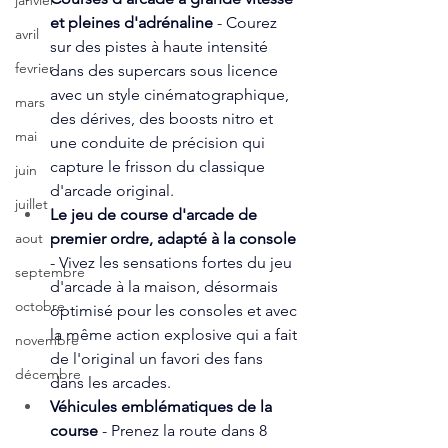
janvier
et pleines d'adrénaline
 - Courez 
avril
sur des pistes à haute intensité 
fevrier
dans des supercars sous licence 
avec un style cinématographique, 
mars
des dérives, des boosts nitro et 
mai
une conduite de précision qui 
capture le frisson du classique 
juin
d'arcade original.
juillet
Le jeu de course d'arcade de 
premier ordre, adapté à la console
aout
- Vivez les sensations fortes du jeu 
septembre
d'arcade à la maison, désormais 
octobre
optimisé pour les consoles et avec 
la même action explosive qui a fait 
novembre
de l'original un favori des fans 
décembre
dans les arcades.
Véhicules emblématiques de la 
course
 - Prenez la route dans 8 