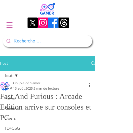
Post
Tout
Couple of Gamer
Tout
13 août 2025
2 min de lecture
Fast And Furious : Arcade
News
Edition arrive sur consoles et
Reviews
PC
Divers
1D#CoG