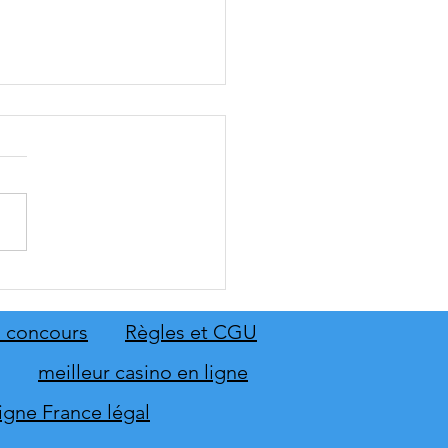
: The Old Country dévoile
emier aperçu du gameplay
on extension Homme
 concours
Règles et CGU
neur
meilleur casino en ligne
ligne France légal