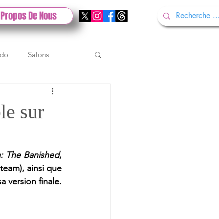
 Propos De Nous
ndo
Salons
Tech
Gamescom
le sur
Test PlayStation
: The Banished
, 
eam), ainsi que 
version finale. 