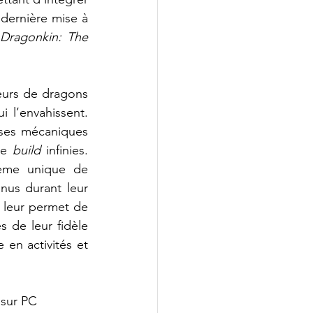
dernière mise à 
 
Dragonkin: The 
eurs de dragons 
 l’envahissent. 
rses mécaniques 
de 
build
 infinies. 
ème unique de 
us durant leur 
 leur permet de 
de leur fidèle 
e en activités et 
 sur PC 