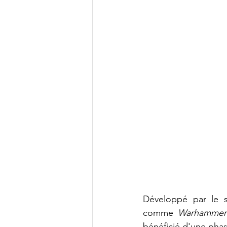
Développé par le st
comme 
Warhammer
bénéficié d'une phas