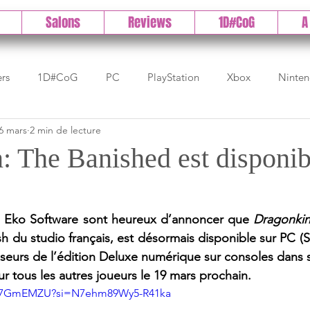
Salons
Reviews
1D#CoG
A
ers
1D#CoG
PC
PlayStation
Xbox
Ninte
6 mars
2 min de lecture
Test indé
DLC
IOS/Android
Direct
High 
: The Banished est disponib
Early Access
Test 1DCoG
Test Xbox
Test Nintendo
 Eko Software sont heureux d’annoncer que 
Dragonkin
 du studio français, est désormais disponible sur PC (St
est Stadia
The Game Awards
Balan
seurs de l’édition Deluxe numérique sur consoles dans sa 
ur tous les autres joueurs le 19 mars prochain.
kW7GmEMZU?si=N7ehm89Wy5-R41ka