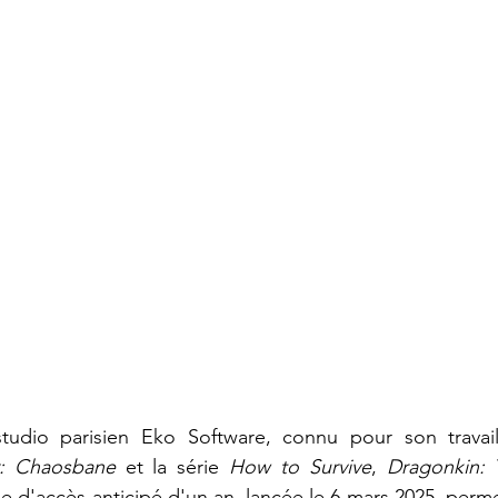
udio parisien Eko Software, connu pour son travail 
: Chaosbane
 et la série 
How to Survive
, 
Dragonkin: 
e d'accès anticipé d'un an, lancée le 6 mars 2025, permet