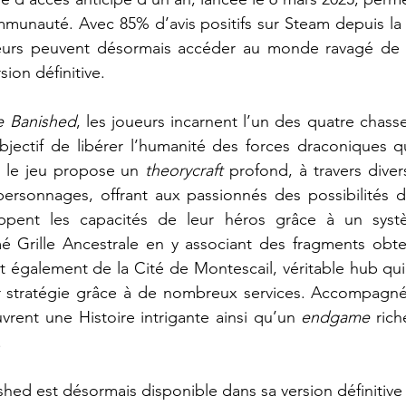
mmunauté. Avec 85% d’avis positifs sur Steam depuis la 
oueurs peuvent désormais accéder au monde ravagé de
sion définitive.
e Banished
, les joueurs incarnent l’un des quatre chass
bjectif de libérer l’humanité des forces draconiques qui
, le jeu propose un 
theorycraft
 profond, à travers dive
personnages, offrant aux passionnés des possibilités 
ppent les capacités de leur héros grâce à un syst
rille Ancestrale en y associant des fragments obten
ent également de la Cité de Montescail, véritable hub qui
r stratégie grâce à de nombreux services. Accompagnés 
vrent une Histoire intrigante ainsi qu’un 
endgame
 rich
.
hed est désormais disponible dans sa version définitive