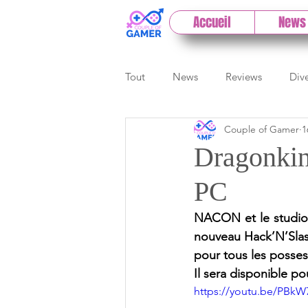
Accueil
News
Tout
News
Reviews
Div
Couple of Gamer
1
eSport
Previews
Cloud
Dragonkin
PC
E3
Paris Games Week
NACON et le studio
nouveau Hack’N’Slash
Test PC
Actu 1DCoG
T
pour tous les posses
Il sera disponible po
https://youtu.be/PB