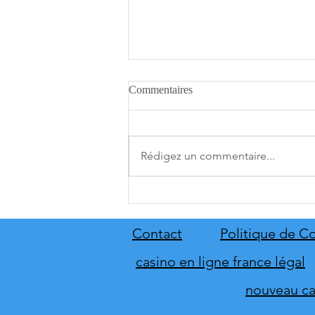
Commentaires
Rédigez un commentaire...
A.O.T. 3 se date au 10 décembre
Contact
Politique de Co
casino en ligne france légal
nouveau cas