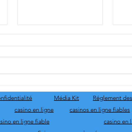
tinyBuild annonce Probably
Mafia
Stolen
le pr
de s
nfidentialité
Média Kit
Réglement des
d'hon
casino en ligne
casinos en ligne fiables
ino en ligne fiable
casino en 