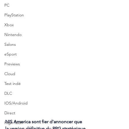
PC
PlayStation
Xbox
Nintendo
Salons
eSport
Previews
Cloud
Test indé
DLC
IOS/Android
Direct
NIS America sont fier d'annoncer que 
High Tech
la version définitive du RPG stratégique 