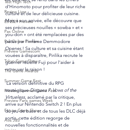
Test High Tech
d'Hinomoto pour profiter de leur riche 
Review Livre
culture et de leur délicieuse cuisine. 
Mais à son arrivée, elle découvre que 
E3 2021 Preview
ses précieuses nouilles « sowba » et « 
Pax Online
you-don » ont été remplacées par des 
pâtes par l'infâme Demmodore 
Pax Online Preview
Opener ! Sa culture et sa cuisine étant 
Preview Gamescom
vouées à disparaître, Pirilika recrute le 
Tokyo Game Show
guerrier rebelle Fuji pour l'aider à 
retrouver la raison !
The Game Awards
Summer Game Fest
 La version définitive du RPG 
stratégique 
Disgaea 7: Vows of the 
Preview Summer Game Fest
Virtueless,
 acclamé par la critique, 
Preview Paris games Week
arrive sur Nintendo Switch 2 ! En plus 
Future Game Show
du jeu de base et de tous les DLC déjà 
sortis, cette édition regorge de 
Avis JdS
nouvelles fonctionnalités et de 