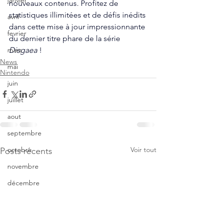
janvier
nouveaux contenus. Profitez de 
statistiques illimitées et de défis inédits 
avril
dans cette mise à jour impressionnante 
fevrier
du dernier titre phare de la série 
Disgaea
 !
mars
News
mai
Nintendo
juin
juillet
aout
septembre
Voir tout
octobre
Posts récents
novembre
décembre