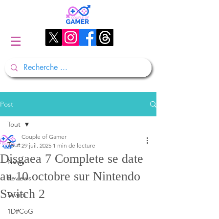
Post
Tout
Couple of Gamer
Tout
29 juil. 2025
1 min de lecture
Disgaea 7 Complete se date
News
au 10 octobre sur Nintendo
Reviews
Switch 2
Divers
1D#CoG