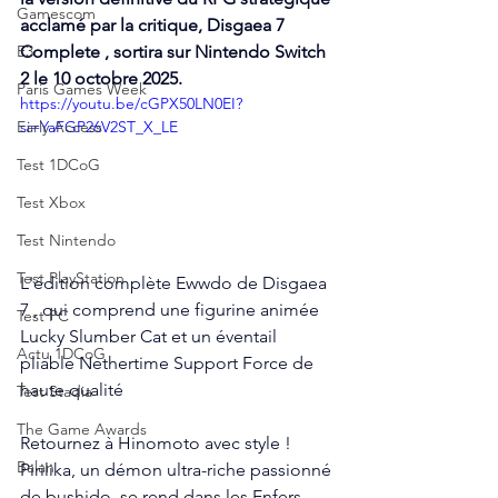
Gamescom
acclamé par la critique, Disgaea 7 
E3
Complete , sortira sur Nintendo Switch 
2 le 10 octobre 2025. 
Paris Games Week
https://youtu.be/cGPX50LN0EI?
Early Access
si=YaFGP26V2ST_X_LE
Test 1DCoG
Test Xbox
Test Nintendo
Test PlayStation
L'édition complète Ewwdo de Disgaea 
7 , qui comprend une figurine animée 
Test PC
Lucky Slumber Cat et un éventail 
Actu 1DCoG
pliable Nethertime Support Force de 
haute qualité
Test Stadia
The Game Awards
Retournez à Hinomoto avec style ! 
Balan
Pirilika, un démon ultra-riche passionné 
de bushido, se rend dans les Enfers 