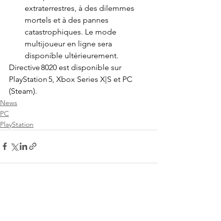
extraterrestres, à des dilemmes 
mortels et à des pannes 
catastrophiques. Le mode 
multijoueur en ligne sera 
disponible ultérieurement. 
Directive 8020 est disponible sur 
PlayStation 5, Xbox Series X|S et PC 
(Steam).
News
PC
PlayStation
Voir tout
Posts récents