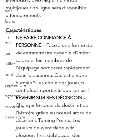
en mode Movie Night  (le mode 
janvier
multijoueur en ligne sera disponible 
avril
ultérieurement). 
fevrier
Caractéristiques: 
mars
NE FAIRE CONFIANCE À 
mai
PERSONNE
 – Face à une forme de 
vie extraterrestre capable d’imiter 
juin
sa proie, les membres de 
juillet
l’équipage sombrent rapidement 
aout
dans la paranoïa. Qui est encore 
humain ? Les choix des joueurs 
septembre
sont plus importants que jamais ! 
octobre
REVENIR SUR SES DÉCISIONS
 – 
Changer le cours du destin et de 
novembre
l’histoire grâce au nouvel arbre de 
décembre
décisions Turning Points. Les 
joueurs peuvent découvrir 
plusieurs fins, débloquer des 