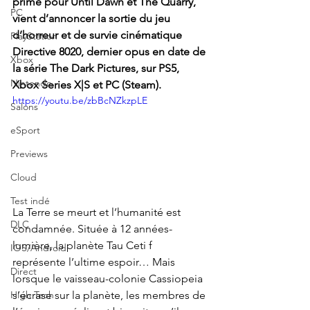
primé pour Until Dawn et The Quarry, 
PC
vient d’annoncer la sortie du jeu 
d’horreur et de survie cinématique 
PlayStation
Directive 8020, dernier opus en date de 
Xbox
la série The Dark Pictures, sur PS5, 
Nintendo
Xbox Series X|S et PC (Steam). 
https://youtu.be/zbBcNZkzpLE
Salons
eSport
Previews
Cloud
Test indé
La Terre se meurt et l’humanité est 
DLC
condamnée. Située à 12 années-
lumière, la planète Tau Ceti f 
IOS/Android
représente l’ultime espoir… Mais 
Direct
lorsque le vaisseau-colonie Cassiopeia 
s’écrase sur la planète, les membres de 
High Tech