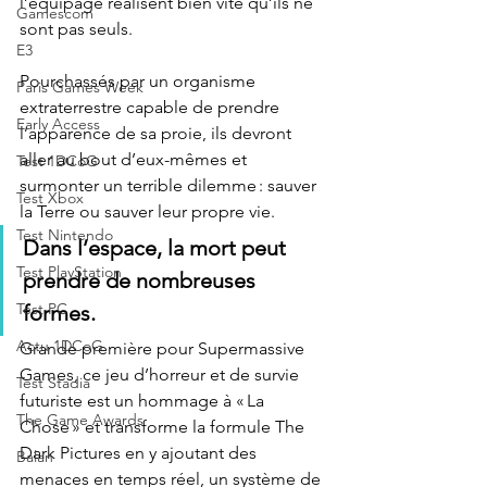
l’équipage réalisent bien vite qu’ils ne 
Gamescom
sont pas seuls. 
E3
Pourchassés par un organisme 
Paris Games Week
extraterrestre capable de prendre 
Early Access
l’apparence de sa proie, ils devront 
aller au bout d’eux-mêmes et 
Test 1DCoG
surmonter un terrible dilemme : sauver 
Test Xbox
la Terre ou sauver leur propre vie. 
Test Nintendo
Dans l’espace, la mort peut 
Test PlayStation
prendre de nombreuses 
Test PC
formes. 
Actu 1DCoG
Grande première pour Supermassive 
Games, ce jeu d’horreur et de survie 
Test Stadia
futuriste est un hommage à « La 
The Game Awards
Chose » et transforme la formule The 
Dark Pictures en y ajoutant des 
Balan
menaces en temps réel, un système de 