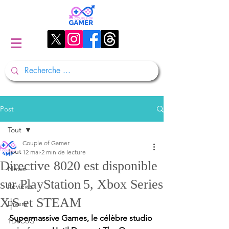
Post
Tout
Couple of Gamer
Tout
12 mai
2 min de lecture
Directive 8020 est disponible
News
sur PlayStation 5, Xbox Series
Reviews
X|S et STEAM
Divers
Supermassive Games, le célèbre studio 
1D#CoG