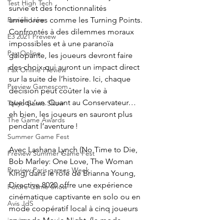
Test High Tech
survie et des fonctionnalités 
améliorées comme les Turning Points. 
Review Livre
Confrontés à des dilemmes moraux 
E3 2021 Preview
impossibles et à une paranoïa 
Pax Online
galopante, les joueurs devront faire 
des choix qui auront un impact direct 
Pax Online Preview
sur la suite de l’histoire. Ici, chaque 
Preview Gamescom
décision peut coûter la vie à 
quelqu’un. Quant au Conservateur… 
Tokyo Game Show
eh bien, les joueurs en sauront plus 
The Game Awards
pendant l’aventure ! 
Summer Game Fest
Avec Lashana Lynch (No Time to Die, 
Preview Summer Game Fest
Bob Marley: One Love, The Woman 
Preview Paris games Week
King) dans le rôle de Brianna Young, 
Directive 8020 offre une expérience 
Future Game Show
cinématique captivante en solo ou en 
Avis JdS
mode coopératif local à cinq joueurs 