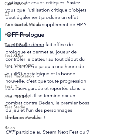
système de coups critiques. Saviez-
Gamescom
vous que l'utilisation critique d'objets 
E3
peut également produire un effet 
spécial tel qu'un supplément de HP ?
Paris Games Week
OFF Prologue
Early Access
La nouvelle démo
 fait office de 
Test 1DCoG
prologue et permet au joueur de 
Test Xbox
contrôler le batteur au tout début du 
Test Nintendo
jeu. Elle 
OFF
re jusqu'à une heure de 
jeu RPG nostalgique et la bonne 
Test PlayStation
nouvelle, c'est que toute progression 
Test PC
sera sauvegardée et reportée dans le 
jeu complet. Il se termine par un 
Actu 1DCoG
combat contre Dedan, le premier boss 
Test Stadia
du jeu et l'un des personnages 
préférés des fans !
The Game Awards
Balan
OFF
 participe au Steam Next Fest du 9 