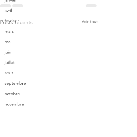
janvier
avril
fevrier
Voir tout
Posts récents
mars
mai
juin
juillet
aout
septembre
octobre
novembre
décembre