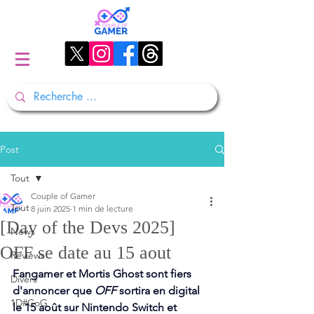
Post
Tout
Couple of Gamer
Tout
8 juin 2025
1 min de lecture
[Day of the Devs 2025]
News
OFF se date au 15 aout
Reviews
Fangamer et Mortis Ghost sont fiers 
Divers
d'annoncer que 
OFF
 sortira en digital 
1D#CoG
le 15 août sur Nintendo Switch et 