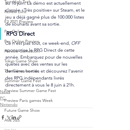
Test High Tech
au 16 juin. La démo est actuellement 
classée «Très positive» sur Steam, et le 
Review Livre
jeu a déjà gagné plus de 100.000 listes 
E3 2021 Preview
de souhaits avant sa sortie.
Pax Online
RPG Direct
Pax Online Preview
Ce n'est pas tout, ce week-end, 
OFF
sponsorise le RPG Direct de cette 
Preview Gamescom
année. Embarquez pour de nouvelles 
Tokyo Game Show
quêtes avec des ventes sur les 
dernières sorties et découvrez l'avenir 
The Game Awards
des RPG indépendants livrés 
Summer Game Fest
directement à vous le 8 juin à 21h.
Preview Summer Game Fest
News
PC
Preview Paris games Week
Nintendo
Future Game Show
Avis JdS