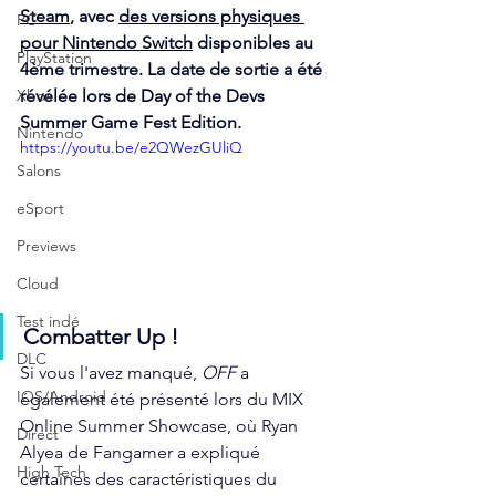
Steam
, avec 
des versions physiques 
PC
pour Nintendo Switch
 disponibles au 
PlayStation
4ème trimestre. La date de sortie a été 
Xbox
révélée lors de Day of the Devs 
Summer Game Fest Edition.
Nintendo
https://youtu.be/e2QWezGUliQ
Salons
eSport
Previews
Cloud
Test indé
Combatter Up !
DLC
Si vous l'avez manqué, 
OFF
 a 
IOS/Android
également été présenté lors du MIX 
Online Summer Showcase, où Ryan 
Direct
Alyea de Fangamer a expliqué 
High Tech
certaines des caractéristiques du 