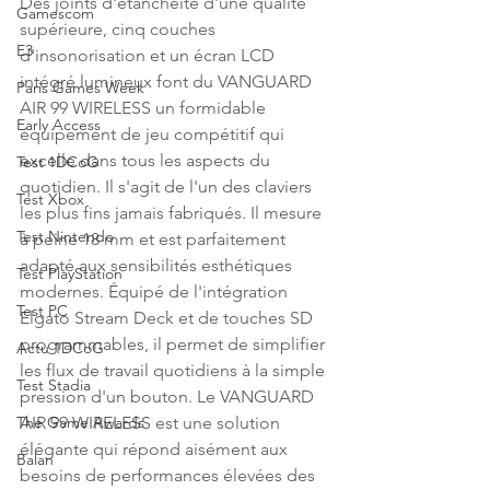
Des joints d'étanchéité d'une qualité 
Gamescom
supérieure, cinq couches 
E3
d'insonorisation et un écran LCD 
intégré lumineux font du VANGUARD 
Paris Games Week
AIR 99 WIRELESS un formidable 
Early Access
équipement de jeu compétitif qui 
excelle dans tous les aspects du 
Test 1DCoG
quotidien. Il s'agit de l'un des claviers 
Test Xbox
les plus fins jamais fabriqués. Il mesure 
Test Nintendo
à peine 18 mm et est parfaitement 
adapté aux sensibilités esthétiques 
Test PlayStation
modernes. Équipé de l'intégration 
Test PC
Elgato Stream Deck et de touches SD 
programmables, il permet de simplifier 
Actu 1DCoG
les flux de travail quotidiens à la simple 
Test Stadia
pression d'un bouton. Le VANGUARD 
AIR 99 WIRELESS est une solution 
The Game Awards
élégante qui répond aisément aux 
Balan
besoins de performances élevées des 