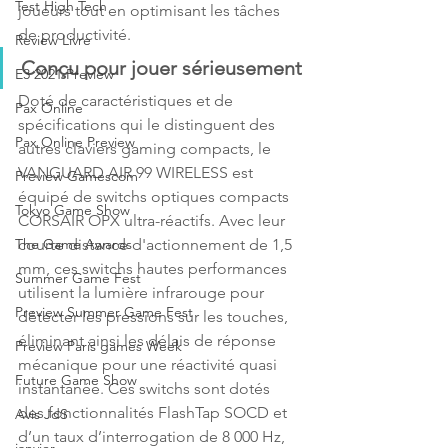
Test High Tech
joueurs tout en optimisant les tâches 
de productivité.
Review Livre
Conçu pour jouer sérieusement
E3 2021 Preview
Doté de caractéristiques et de 
Pax Online
spécifications qui le distinguent des 
Pax Online Preview
autres claviers gaming compacts, le 
VANGUARD AIR 99 WIRELESS est 
Preview Gamescom
équipé de switchs optiques compacts 
Tokyo Game Show
CORSAIR OPX ultra-réactifs. Avec leur 
courte distance d'actionnement de 1,5 
The Game Awards
mm, ces switchs hautes performances 
Summer Game Fest
utilisent la lumière infrarouge pour 
Preview Summer Game Fest
détecter les pressions sur les touches, 
éliminant ainsi les délais de réponse 
Preview Paris games Week
mécanique pour une réactivité quasi 
Future Game Show
instantanée. Ces switchs sont dotés 
des fonctionnalités FlashTap SOCD et 
Avis JdS
d’un taux d’interrogation de 8 000 Hz, 