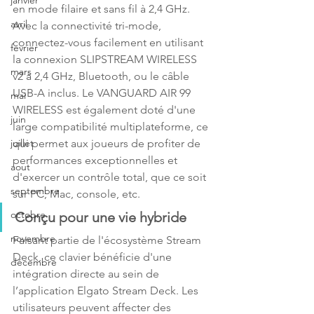
janvier
en mode filaire et sans fil à 2,4 GHz. 
avril
Avec la connectivité tri-mode, 
connectez-vous facilement en utilisant 
fevrier
la connexion SLIPSTREAM WIRELESS 
mars
v2 à 2,4 GHz, Bluetooth, ou le câble 
USB-A inclus. Le VANGUARD AIR 99 
mai
WIRELESS est également doté d'une 
juin
large compatibilité multiplateforme, ce 
qui permet aux joueurs de profiter de 
juillet
performances exceptionnelles et 
aout
d'exercer un contrôle total, que ce soit 
septembre
sur PC, Mac, console, etc.
octobre
Conçu pour une vie hybride
novembre
Faisant partie de l'écosystème Stream 
Deck, ce clavier bénéficie d'une 
décembre
intégration directe au sein de 
l’application Elgato Stream Deck. Les 
utilisateurs peuvent affecter des 