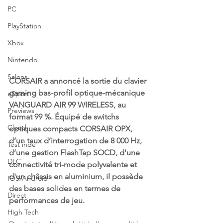
PC
PlayStation
Xbox
Nintendo
Salons
CORSAIR a annoncé la sortie du clavier 
gaming bas-profil optique-mécanique 
eSport
VANGUARD AIR 99 WIRELESS, au 
Previews
format 99 %. Équipé de switchs 
Cloud
optiques compacts CORSAIR OPX, 
d’un taux d’interrogation de 8 000 Hz, 
Test indé
d’une gestion FlashTap SOCD, d'une 
DLC
connectivité tri-mode polyvalente et 
d'un châssis en aluminium, il possède 
IOS/Android
des bases solides en termes de 
Direct
performances de jeu.
High Tech