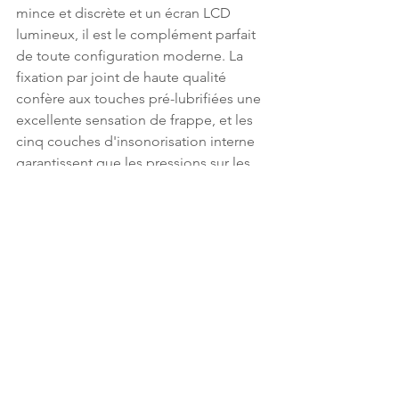
mince et discrète et un écran LCD 
lumineux, il est le complément parfait 
de toute configuration moderne. La 
fixation par joint de haute qualité 
confère aux touches pré-lubrifiées une 
excellente sensation de frappe, et les 
cinq couches d'insonorisation interne 
garantissent que les pressions sur les 
touches sont aussi bonnes que la 
sensation qu'elles procurent. Doté de 
touches à double injection PBT, le 
VANGUARD AIR 99 WIRELESS est 
conçu pour conserver son esthétique 
et ses performances pendant de 
nombreuses années.
News
High Tech