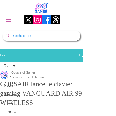
Post
Tout
Couple of Gamer
Tout
17 mars
3 min de lecture
CORSAIR lance le clavier
News
gaming VANGUARD AIR 99
Reviews
WIRELESS
Divers
1D#CoG