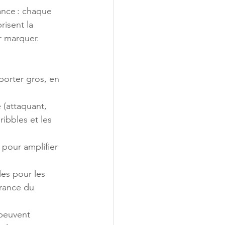
ance : chaque 
risent la 
 marquer. 
porter gros, en 
(attaquant, 
ibbles et les 
 pour amplifier 
les pour les 
urance du 
 peuvent 