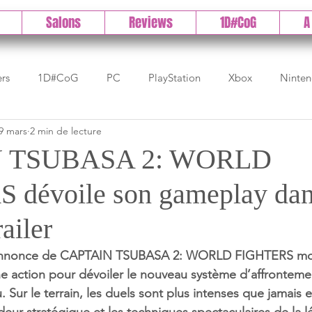
Salons
Reviews
1D#CoG
A
ers
1D#CoG
PC
PlayStation
Xbox
Ninte
9 mars
2 min de lecture
Test indé
DLC
IOS/Android
Direct
High 
 TSUBASA 2: WORLD
 dévoile son gameplay dan
Early Access
Test 1DCoG
Test Xbox
Test Nintendo
ailer
est Stadia
The Game Awards
Balan
-annonce de CAPTAIN TSUBASA 2: WORLD FIGHTERS mon
ine action pour dévoiler le nouveau système d’affronteme
. Sur le terrain, les duels sont plus intenses que jamais e