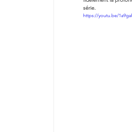
fidèlement la profon
série. 
https://youtu.be/1a9