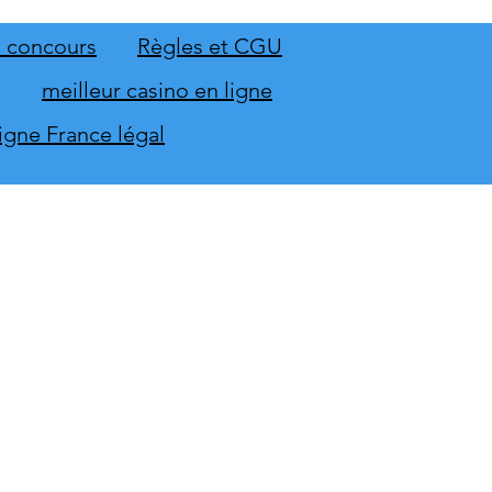
ions de sécurité avec le
 Board 1150 et le Smart
 concours
Règles et CGU
inal ST-1150
meilleur casino en ligne
ligne France légal