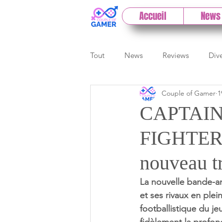
Accueil
News
Tout
News
Reviews
Div
Couple of Gamer
1
eSport
Previews
Cloud
CAPTAIN
FIGHTERS
E3
Paris Games Week
nouveau tr
Test PC
Actu 1DCoG
T
La nouvelle bande
et ses rivaux en ple
footballistique du jeu