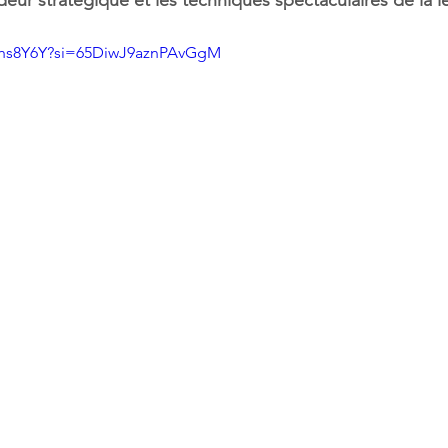
deur stratégique et les techniques spectaculaires de la l
gahs8Y6Y?si=65DiwJ9aznPAvGgM