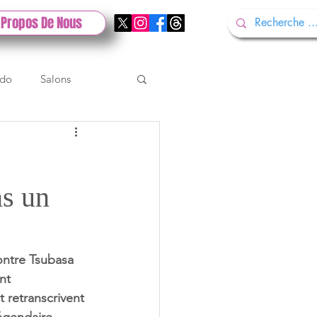
 Propos De Nous
ndo
Salons
Tech
Gamescom
s un
Test PlayStation
tre Tsubasa 
nt 
t retranscrivent 