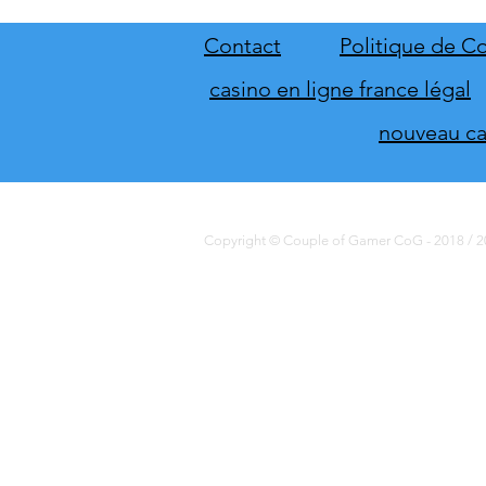
dévoile sa nouvelle planète
Kourou
Contact
Politique de Co
casino en ligne france légal
nouveau cas
Copyright © Couple of Gamer CoG - 2018 / 20