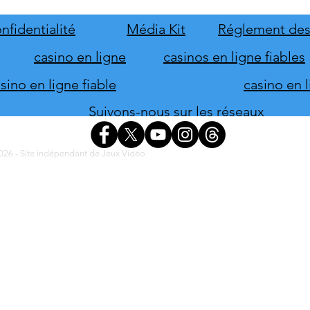
date au 31 août
solut
Smart
nfidentialité
Média Kit
Réglement des
Term
casino en ligne
casinos en ligne fiables
ino en ligne fiable
casino en 
Suivons-nous sur les réseaux
26 - Site indépendant de Jeux Vidéo