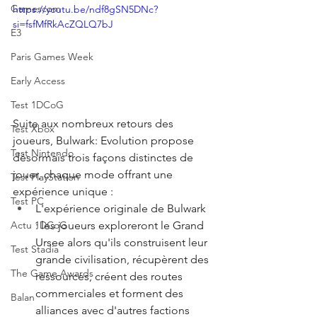
Gamescom
https://youtu.be/ndf8gSN5DNc?
si=fsfMfRkAcZQLQ7bJ
E3
Paris Games Week
Early Access
Test 1DCoG
Suite aux nombreux retours des 
Test Xbox
joueurs, Bulwark: Evolution propose 
Test Nintendo
désormais trois façons distinctes de 
jouer, chaque mode offrant une 
Test PlayStation
expérience unique :
Test PC
L'expérience originale de Bulwark 
: les joueurs exploreront le Grand 
Actu 1DCoG
Ursee alors qu'ils construisent leur 
Test Stadia
grande civilisation, récupèrent des 
The Game Awards
ressources, créent des routes 
commerciales et forment des 
Balan
alliances avec d'autres factions 