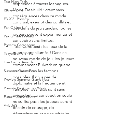
Test High Tech
dispersées à travers les vagues.
Mode Freebuild : créez sans 
Review Livre
conséquences dans ce mode 
E3 2021 Preview
convivial, exempt des conflits et 
Pax Online
des défis du jeu standard, où les 
joueurs peuvent expérimenter et 
Pax Online Preview
construire sans limites.
Preview Gamescom
Total Conquest : les feux de la 
guerre sont allumés ! Dans ce 
Tokyo Game Show
nouveau mode de jeu, les joueurs 
The Game Awards
commencent Bulwark en guerre 
contre toutes les factions 
Summer Game Fest
possibles. Il n'y a pas de 
Preview Summer Game Fest
diplomatie et la fréquence et 
Preview Paris games Week
l'ampleur des raids sont sans 
précédent. La construction seule 
Future Game Show
ne suffira pas : les joueurs auront 
Avis JdS
besoin de courage, de 
détermination et de savoir-faire 