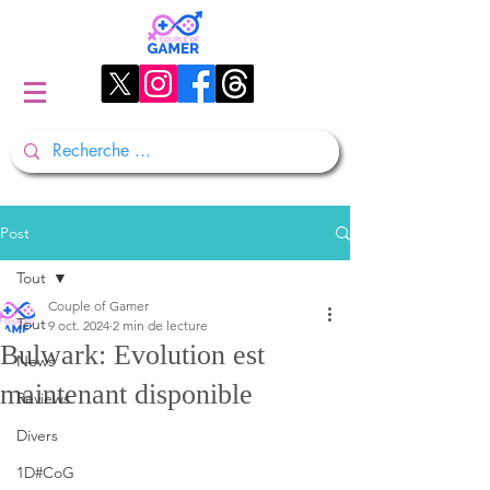
Post
Tout
Couple of Gamer
Tout
9 oct. 2024
2 min de lecture
Bulwark: Evolution est
News
maintenant disponible
Reviews
Divers
1D#CoG