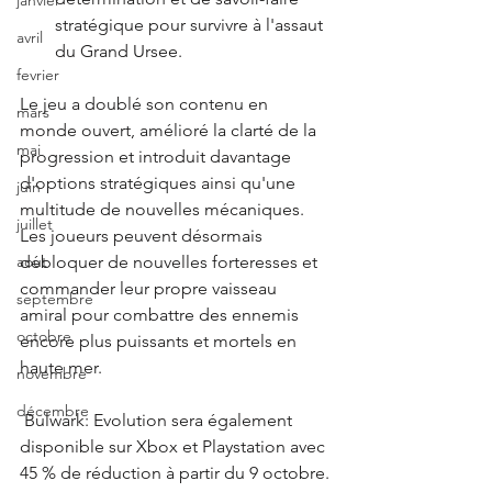
janvier
stratégique pour survivre à l'assaut 
avril
du Grand Ursee.
fevrier
Le jeu a doublé son contenu en 
mars
monde ouvert, amélioré la clarté de la 
mai
progression et introduit davantage 
d'options stratégiques ainsi qu'une 
juin
multitude de nouvelles mécaniques. 
juillet
Les joueurs peuvent désormais 
débloquer de nouvelles forteresses et 
aout
commander leur propre vaisseau 
septembre
amiral pour combattre des ennemis 
octobre
encore plus puissants et mortels en 
haute mer.
novembre
décembre
 Bulwark: Evolution sera également 
disponible sur Xbox et Playstation avec 
45 % de réduction à partir du 9 octobre.