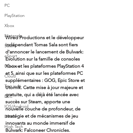
PC
PlayStation
Xbox
Nintendo
Wired Productions et le développeur 
indépendant Tomas Sala sont fiers 
Salons
d'annoncer le lancement de Bulwark: 
eSport
Evolution sur la famille de consoles 
Xbox et les plateformes PlayStation 4 
Previews
et 5, ainsi que sur les plateformes PC 
Cloud
supplémentaires : GOG, Epic Store et 
Test indé
Utomik. Cette mise à jour majeure et 
gratuite, qui a déjà été lancée avec 
DLC
succès sur Steam, apporte une 
IOS/Android
nouvelle couche de profondeur, de 
stratégie et de mécanismes de jeu 
Direct
innovants au monde immersif de 
High Tech
Bulwark: Falconeer Chronicles.