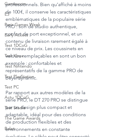
Gamescom
professionnels. Bien qu’affiché à moins 
de 100 €, il conserve les caractéristiques 
E3
emblématiques de la populaire série 
Paris Games Week
PRO : son de studio authentique, 
confort de port exceptionnel, et un 
Early Access
contenu de livraison rarement égalé à 
Test 1DCoG
ce niveau de prix. Les coussinets en 
velours remplaçables en sont un bon 
Test Xbox
exemple : confortables et 
Test Nintendo
représentatifs de la gamme PRO de 
Test PlayStation
beyerdynamic.
Test PC
Par rapport aux autres modèles de la 
Actu 1DCoG
série PRO, le DT 270 PRO se distingue 
par un design plus compact et 
Test Stadia
adaptable, idéal pour des conditions 
The Game Awards
de production flexibles et des 
Balan
environnements en constante 
évolution. Le câble peut être connecté 