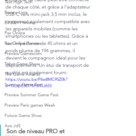
Test High Tech
de chaque côté, et grâce à l’adaptateur 
Review Livre
USB-C vers mini-jack 3,5 mm inclus, le 
casque est également compatible avec 
E3 2021 Preview
les appareils mobiles (comme les 
Pax Online
smartphones ou les tablettes). Grâce à 
son impédance de 45 ohms et un 
Pax Online Preview
poids plume de 194 grammes, il 
Preview Gamescom
devient le compagnon idéal pour les 
Tokyo Game Show
déplacements. Un étui de transport de 
qualité est également fourni.
The Game Awards
https://youtu.be/P6w8MC95Z0k?
Summer Game Fest
si=GLspE3O7SHUGJ65S
Preview Summer Game Fest
Preview Paris games Week
Future Game Show
Avis JdS
Son de niveau PRO et 