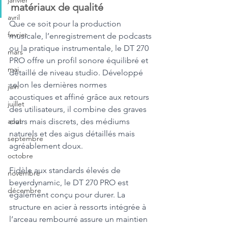
janvier
matériaux de qualité
avril
Que ce soit pour la production 
fevrier
musicale, l’enregistrement de podcasts 
ou la pratique instrumentale, le DT 270 
mars
PRO offre un profil sonore équilibré et 
mai
détaillé de niveau studio. Développé 
selon les dernières normes 
juin
acoustiques et affiné grâce aux retours 
juillet
des utilisateurs, il combine des graves 
clairs mais discrets, des médiums 
aout
naturels et des aigus détaillés mais 
septembre
agréablement doux.
octobre
Fidèle aux standards élevés de 
novembre
beyerdynamic, le DT 270 PRO est 
décembre
également conçu pour durer. La 
structure en acier à ressorts intégrée à 
l’arceau rembourré assure un maintien 