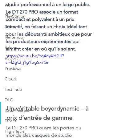
studio professionnel à un large public. 
PC
Le DT 270 PRO associe un format 
PlayStation
compact et polyvalent à un prix 
Xbox
attractif, en faisant un choix idéal tant 
pour les débutants ambitieux que pour 
Nintendo
les producteurs expérimentés qui 
Salons
aiment créer en où qu’ils soient.
https://youtu.be/Yq4dy4id2JI?
eSport
si=lZgQ_j1gYbgSx7Gn
Previews
Cloud
Test indé
DLC
Un véritable beyerdynamic – à 
IOS/Android
prix d’entrée de gamme
Direct
Le DT 270 PRO ouvre les portes du 
High Tech
monde des casques de studio 