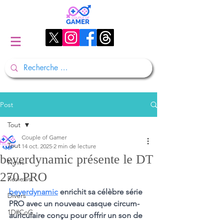
Post
Tout
Couple of Gamer
Tout
14 oct. 2025
2 min de lecture
beyerdynamic présente le DT
News
270 PRO
Reviews
beyerdynamic
 enrichit sa célèbre série 
Divers
PRO avec un nouveau casque circum-
1D#CoG
auriculaire conçu pour offrir un son de 