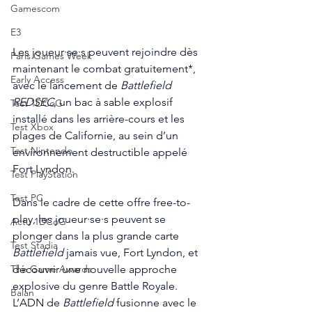
Gamescom
E3
Les joueur·se·s peuvent rejoindre dès 
Paris Games Week
maintenant le combat gratuitement*, 
Early Access
avec le lancement de 
Battlefield 
REDSEC
, un bac à sable explosif 
Test 1DCoG
installé dans les arrière-cours et les 
Test Xbox
plages de Californie, au sein d’un 
Test Nintendo
environnement destructible appelé 
Fort Lyndon.
Test PlayStation
Test PC
Dans le cadre de cette offre free-to-
play, les joueur·se·s peuvent se 
Actu 1DCoG
plonger dans la plus grande carte 
Test Stadia
Battlefield
 jamais vue, Fort Lyndon, et 
découvrir une nouvelle approche 
The Game Awards
explosive du genre Battle Royale. 
Balan
L’ADN de 
Battlefield
 fusionne avec le 