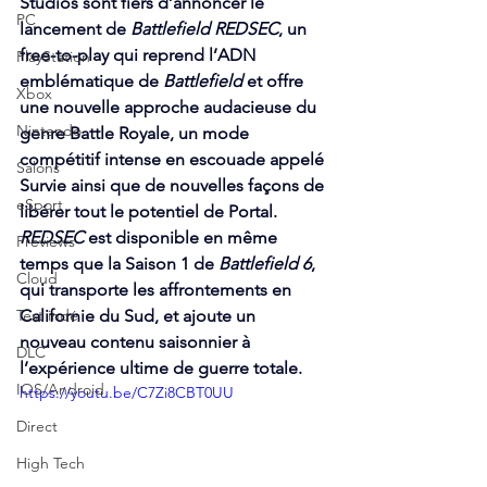
Studios sont fiers d’annoncer le 
PC
lancement de 
Battlefield REDSEC
, un 
free-to-play qui reprend l’ADN 
PlayStation
emblématique de 
Battlefield
 et offre 
Xbox
une nouvelle approche audacieuse du 
Nintendo
genre Battle Royale, un mode 
compétitif intense en escouade appelé 
Salons
Survie ainsi que de nouvelles façons de 
eSport
libérer tout le potentiel de Portal. 
REDSEC 
est disponible en même 
Previews
temps que la Saison 1 de 
Battlefield 6
, 
Cloud
qui transporte les affrontements en 
Test indé
Californie du Sud,
et ajoute un 
nouveau contenu saisonnier à 
DLC
l’expérience ultime de guerre totale.
IOS/Android
https://youtu.be/C7Zi8CBT0UU
Direct
High Tech