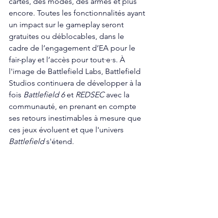
cartes, des modes, des armes et plus 
encore. Toutes les fonctionnalités ayant 
un impact sur le gameplay seront 
gratuites ou déblocables, dans le 
cadre de l’engagement d’EA pour le 
fair-play et l’accès pour tout·e·s. À 
l'image de Battlefield Labs, Battlefield 
Studios continuera de développer à la 
fois 
Battlefield 6
 et 
REDSEC 
avec la 
communauté, en prenant en compte 
ses retours inestimables à mesure que 
ces jeux évoluent et que l'univers 
Battlefield
 s'étend.
Battlefield 6
 est disponible dès 
maintenant sur PlayStation 5, Xbox 
Series X|S et PC. Le tout dernier opus 
Battlefield 6
 porte le combat à un 
niveau inédit, avec des modes 