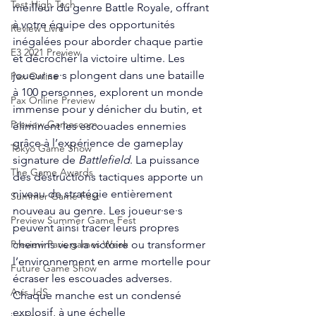
Test High Tech
meilleur du genre Battle Royale, offrant 
à votre équipe des opportunités 
Review Livre
inégalées pour aborder chaque partie 
E3 2021 Preview
et décrocher la victoire ultime. Les 
joueur·se·s plongent dans une bataille 
Pax Online
à 100 personnes, explorent un monde 
Pax Online Preview
immense pour y dénicher du butin, et 
Preview Gamescom
éliminent les escouades ennemies 
grâce à l’expérience de gameplay 
Tokyo Game Show
signature de 
Battlefield
. La puissance 
The Game Awards
des destructions tactiques apporte un 
niveau de stratégie entièrement 
Summer Game Fest
nouveau au genre. Les joueur·se·s 
Preview Summer Game Fest
peuvent ainsi tracer leurs propres 
chemins vers la victoire ou transformer 
Preview Paris games Week
l’environnement en arme mortelle pour 
Future Game Show
écraser les escouades adverses. 
Avis JdS
Chaque manche est un condensé 
explosif, à une échelle 