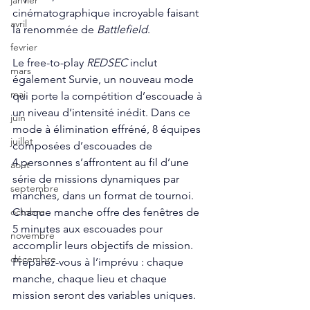
janvier
cinématographique incroyable faisant 
avril
la renommée de 
Battlefield
.
fevrier
Le free-to-play 
REDSEC
 inclut 
mars
également Survie, un nouveau mode 
mai
qui porte la compétition d’escouade à 
un niveau d’intensité inédit. Dans ce 
juin
mode à élimination effréné, 8 équipes 
juillet
composées d’escouades de 
4 personnes s’affrontent au fil d’une 
aout
série de missions dynamiques par 
septembre
manches, dans un format de tournoi. 
Chaque manche offre des fenêtres de 
octobre
5 minutes aux escouades pour 
novembre
accomplir leurs objectifs de mission. 
décembre
Préparez-vous à l’imprévu : chaque 
manche, chaque lieu et chaque 
mission seront des variables uniques.