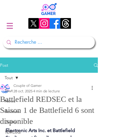
Post
Tout
Couple of Gamer
Tout
28 oct. 2025
4 min de lecture
Battlefield REDSEC et la
News
Saison 1 de Battlefield 6 sont
Reviews
disponible
Divers
Electronic Arts Inc. et Battlefield 
1D#CoG