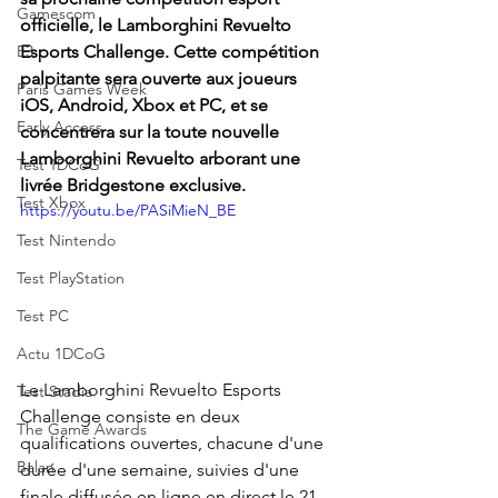
Gamescom
officielle, le Lamborghini Revuelto 
E3
Esports Challenge. Cette compétition 
palpitante sera ouverte aux joueurs 
Paris Games Week
iOS, Android, Xbox et PC, et se 
Early Access
concentrera sur la toute nouvelle 
Lamborghini Revuelto arborant une 
Test 1DCoG
livrée Bridgestone exclusive.
Test Xbox
https://youtu.be/PASiMieN_BE
Test Nintendo
Test PlayStation
Test PC
Actu 1DCoG
Le Lamborghini Revuelto Esports 
Test Stadia
Challenge consiste en deux 
The Game Awards
qualifications ouvertes, chacune d'une 
Balan
durée d'une semaine, suivies d'une 
finale diffusée en ligne en direct le 21 