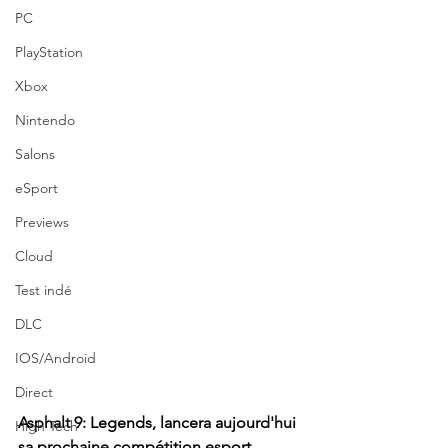
PC
PlayStation
Xbox
Nintendo
Salons
eSport
Previews
Cloud
Test indé
DLC
IOS/Android
Direct
Asphalt 9: Legends, lancera aujourd'hui 
High Tech
sa prochaine compétition esport 