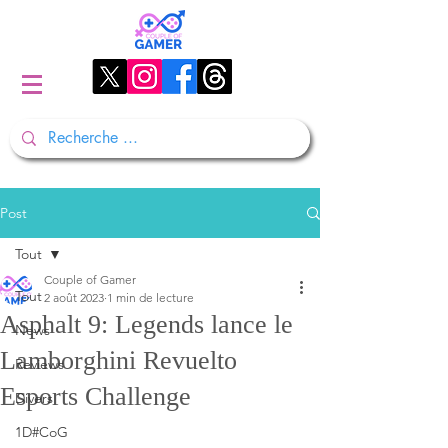
Post
Tout
Couple of Gamer
Tout
2 août 2023
1 min de lecture
Asphalt 9: Legends lance le
News
Lamborghini Revuelto
Reviews
Esports Challenge
Divers
1D#CoG