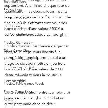
Test High Tech
septembre. À la fin de chaque tour de 
Review Livre
qualification, les deux pilotes inscrits 
les plus rapides se qualifieront pour les 
E3 2021 Preview
finales, où ils s'affronteront pour des 
Pax Online
bons d'achat d'une valeur 5400 € à 
utiliser dans la boutique Lamborghini.
Pax Online Preview
Preview Gamescom
En plus d'avoir une chance de gagner 
Tokyo Game Show
gros, tous les joueurs inscrits à la 
compétition participeront aussi à un 
The Game Awards
tirage au sort qui mettra en jeu trois 
Summer Game Fest
bons d'achat d'une valeur de 200 € 
chacun à utiliser dans la boutique 
Preview Summer Game Fest
Lamborghini.
Preview Paris games Week
Future Game Show
Cette collaboration entre Gameloft for 
brands et Lamborghini introduit un 
Avis JdS
autre partenaire dans ce défi : 