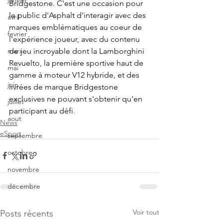
janvier
Bridgestone. C'est une occasion pour 
le public d'Asphalt d'interagir avec des 
avril
marques emblématiques au coeur de 
fevrier
l'expérience joueur, avec du contenu 
de jeu incroyable dont la Lamborghini 
mars
Revuelto, la première sportive haut de 
mai
gamme à moteur V12 hybride, et des 
juin
livrées de marque Bridgestone 
exclusives ne pouvant s'obtenir qu'en 
juillet
participant au défi
.
aout
News
eSport
septembre
octobre
novembre
décembre
Voir tout
Posts récents