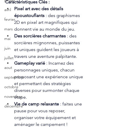
janvier
Caractéristiques Clés :
Pixel art avec des détails 
avril
époustouflants
 : des graphismes 
fevrier
2D en pixel art magnifiques qui 
donnent vie au monde du jeu.
mars
Des sorcières charmantes
 : des 
mai
sorcières mignonnes, puissantes 
juin
et uniques guident les joueurs à 
travers une aventure palpitante.
juillet
Gameplay varié
 : Incarnez des 
aout
personnages uniques, chacun 
proposant une expérience unique 
septembre
et permettant des stratégies 
octobre
diverses pour surmonter chaque 
novembre
étape.
Vie de camp relaxante
 : faites une 
décembre
pause pour vous reposer, 
organiser votre équipement et 
aménager le campement !