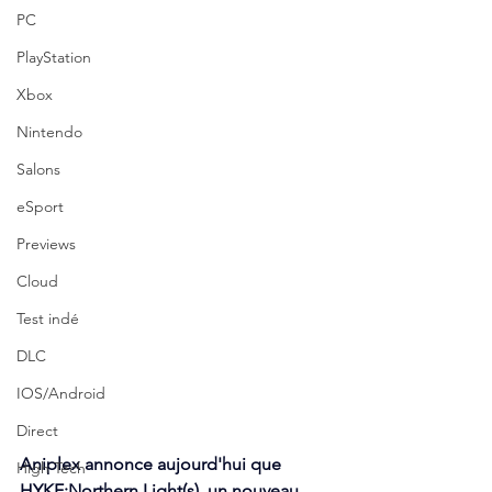
PC
PlayStation
Xbox
Nintendo
Salons
eSport
Previews
Cloud
Test indé
DLC
IOS/Android
Direct
Aniplex
 annonce aujourd'hui que 
High Tech
HYKE:Northern Light(s)
, un nouveau 