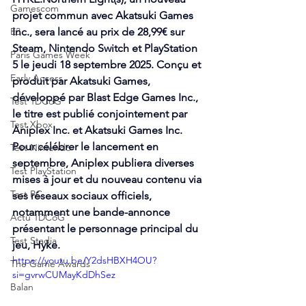
Gamescom
projet commun avec 
Akatsuki Games 
E3
Inc
., sera lancé au prix de 28,99€ sur 
Steam, Nintendo Switch et PlayStation 
Paris Games Week
5 le jeudi 18 septembre 2025. Conçu et 
Early Access
produit par Akatsuki Games, 
développé par 
Blast Edge Games
 Inc., 
Test 1DCoG
le titre est publié conjointement par 
Test Xbox
Aniplex Inc. et Akatsuki Games Inc. 
Pour célébrer le lancement en 
Test Nintendo
septembre, Aniplex publiera diverses 
Test PlayStation
mises à jour et du nouveau contenu via 
Test PC
ses réseaux sociaux officiels, 
notamment une bande-annonce 
Actu 1DCoG
présentant le personnage principal du 
Test Stadia
jeu, Hyke.
https://youtu.be/Y2dsHBXH4OU?
The Game Awards
si=gvrwCUMayKdDhSez
Balan