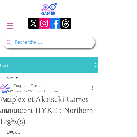
Post
Tout
Couple of Gamer
Tout
7 août 2025
1 min de lecture
Aniplex et Akatsuki Games
News
annoncent HYKE : Northern
Reviews
Light(s)
Divers
1D#CoG