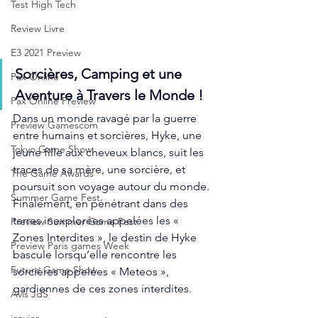
Test High Tech
Review Livre
E3 2021 Preview
Sorcières, Camping et une 
Pax Online
Aventure à Travers le Monde !
Pax Online Preview
Dans un monde ravagé par la guerre 
Preview Gamescom
entre humains et sorcières, Hyke, une 
Tokyo Game Show
jeune fille aux cheveux blancs, suit les 
traces de sa mère, une sorcière, et 
The Game Awards
poursuit son voyage autour du monde. 
Summer Game Fest
Finalement, en pénétrant dans des 
terres inexplorées appelées les « 
Preview Summer Game Fest
Zones Interdites », le destin de Hyke 
Preview Paris games Week
bascule lorsqu’elle rencontre les 
Future Game Show
sorcières appelées « Meteos », 
gardiennes de ces zones interdites.
Avis JdS