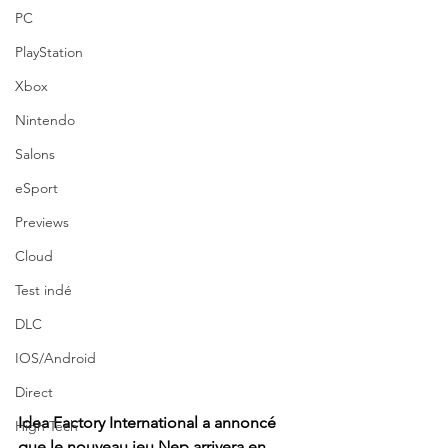
PC
PlayStation
Xbox
Nintendo
Salons
eSport
Previews
Cloud
Test indé
DLC
IOS/Android
Direct
Idea Factory International a annoncé 
High Tech
que le nouveau jeu Nep arrivera en 