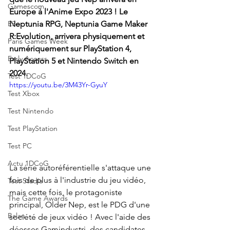
Gamescom
Europe à l'Anime Expo 2023 ! Le 
E3
Neptunia RPG, Neptunia Game Maker 
R:Evolution, arrivera physiquement et 
Paris Games Week
numériquement sur PlayStation 4, 
Early Access
PlayStation 5 et Nintendo Switch en 
2024.
Test 1DCoG
https://youtu.be/3M43Yr-GyuY
Test Xbox
Test Nintendo
Test PlayStation
Test PC
Actu 1DCoG
La série autoréférentielle s'attaque une 
fois de plus à l'industrie du jeu vidéo, 
Test Stadia
mais cette fois, le protagoniste 
The Game Awards
principal, Older Nep, est le PDG d'une 
Balan
société de jeux vidéo ! Avec l'aide des 
déesses Gamindustri, des candidates 