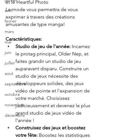
janvier
et le Heartful Photo
Le mode vous permettra de vous 
avril
exprimer à travers des créations 
fevrier
amusantes de type manga!
mars
Caractéristiques:
mai
Studio de jeu de l'année:
 Incarnez 
juin
le protag principal, Older Nep, et 
faites grandir un studio de jeu 
juillet
auparavant disparu. Construire un 
aout
studio de jeux nécessite des 
développeurs solides, des jeux 
septembre
vidéo de pointe et l'expansion de 
octobre
votre marché. Choisissez 
novembre
judicieusement et devenez le plus 
grand studio de jeux vidéo de 
décembre
l'année !
Construisez des jeux et boostez 
votre fête: 
Boostez les statistiques 