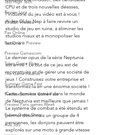
Test High Tech
CPU et de trois nouvelles déesses, 
Review Livre
l'industrie du jeu vidéo est à vous ! 
Aidez Older Nep à faire revivre un 
E3 2021 Preview
studio de jeu en ruine, à éliminer les 
Pax Online
studios rivaux et à monopoliser les 
actions !
Pax Online Preview
Preview Gamescom
Le dernier opus de la série Neptunia 
Tokyo Game Show
est arrivé ! Le but de ce jeu est de 
reconstruire et de gérer une société de 
The Game Awards
jeux ! Construisez votre entreprise et 
Summer Game Fest
transformez-la en une énorme société ! 
Cette dernière entrée dans le monde 
Preview Summer Game Fest
de Neptunia est meilleure que jamais ! 
Preview Paris games Week
Le système de combat a été étendu et 
Future Game Show
permet désormais un groupe de 4 
personnes, les donjons peuvent être 
Avis JdS
explorés sur une moto à grande vitesse 