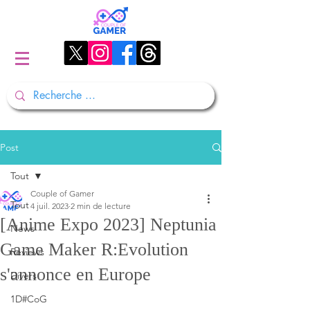
Post
Tout
Couple of Gamer
Tout
4 juil. 2023
2 min de lecture
[Anime Expo 2023] Neptunia
News
Game Maker R:Evolution
Reviews
s'annonce en Europe
Divers
1D#CoG