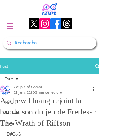
Post
Tout
Couple of Gamer
Tout
21 janv. 2025
3 min de lecture
Andrew Huang rejoint la
News
bande son du jeu de Fretless :
Reviews
The Wrath of Riffson
Divers
1D#CoG