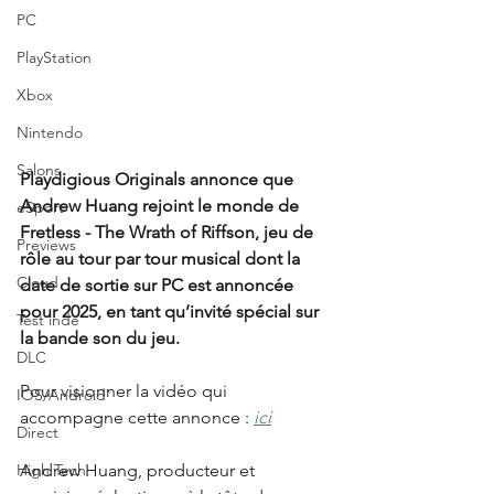
PC
PlayStation
Xbox
Nintendo
Salons
Playdigious Originals annonce que 
Andrew Huang rejoint le monde de 
eSport
Fretless - The Wrath of Riffson, jeu de 
Previews
rôle au tour par tour musical dont la 
Cloud
date de sortie sur PC est annoncée 
pour 2025, en tant qu’invité spécial sur 
Test indé
la bande son du jeu.
DLC
Pour visionner la vidéo qui 
IOS/Android
accompagne cette annonce :
ici
Direct
Andrew Huang, producteur et 
High Tech