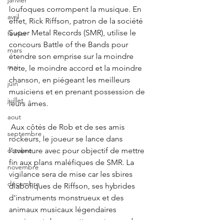
janvier
loufoques corrompent la musique. En 
avril
effet, Rick Riffson, patron de la société 
Super Metal Records (SMR), utilise le 
fevrier
concours Battle of the Bands pour 
mars
étendre son emprise sur la moindre 
mai
note, le moindre accord et la moindre 
chanson, en piégeant les meilleurs 
juin
musiciens et en prenant possession de 
juillet
leurs âmes.
aout
 Aux côtés de Rob et de ses amis 
septembre
rockeurs, le joueur se lance dans 
l’aventure avec pour objectif de mettre 
octobre
fin aux plans maléfiques de SMR. La 
novembre
vigilance sera de mise car les sbires 
décembre
diaboliques de Riffson, ses hybrides 
d'instruments monstrueux et des 
animaux musicaux légendaires 