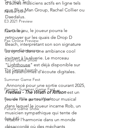
Test High Tech
d'autres musiciens actifs en ligne tels 
que Blue Man Group, Rachel Collier ou 
Review Livre
Daedalus.
E3 2021 Preview
Dans le jeu, le joueur pourra le 
Pax Online
retrouver sur les quais de Drop D 
Pax Online Preview
Beach, interprétant son son signature 
Preview Gamescom
au synthé dans une ambiance cool 
invitant à la rêverie. Le morceau 
Tokyo Game Show
"
Lighthouse
" est déjà disponible sur 
The Game Awards
les plateformes d’écoute digitales.
Summer Game Fest
 Annoncé pour une sortie courant 2025, 
Preview Summer Game Fest
Fretless - The Wrath of Riffson 
est un 
jeu de rôle au tour par tour musical 
Preview Paris games Week
dans lequel le joueur incarne Rob, un 
Future Game Show
musicien sympathique qui tente de 
Avis JdS
rétablir l'harmonie dans un monde 
désaccordé où des méchants 