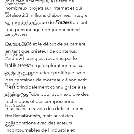
musicien éclectique, à la tête de 
Gamescom
nombreux projets sur internet et qui 
E3
totalise 2,3 millions d’abonnés, intègre 
le monde loufoque de
Fretless
en tant 
Paris Games Week
que personnage non-joueur amical.
Early Access
Depuis 2006 et le début de sa carrière 
Test 1DCoG
en tant que créateur de contenus, 
Test Xbox
Andrew Huang est reconnu par le 
Test Nintendo
public en tant qu'explorateur musical, 
écrivain et producteur prolifique avec 
Test PlayStation
des centaines de morceaux à son actif. 
Test PC
Il est principalement connu grâce à sa 
chaîne YouTube
 pour avoir exploré des 
Actu 1DCoG
techniques et des compositions 
Test Stadia
musicales à travers des défis inspirés 
par ses abonnés, mais aussi des 
The Game Awards
collaborations avec des acteurs 
Balan
incontournables de l'industrie et 