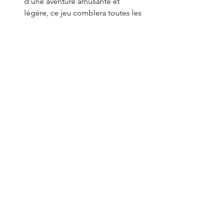
d’une aventure amusante et 
légère, ce jeu comblera toutes les 
attentes.
 Annoncé pour 2025 sur PC - Windows 
via Steam, GOG, Epic Game store, 
Fretless 
n’a pas encore reçu la 
classification PEGI.
News
PC
Voir tout
Posts récents