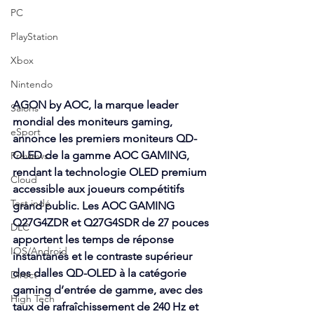
PC
PlayStation
Xbox
Nintendo
AGON by AOC, la marque leader 
Salons
mondial des moniteurs gaming, 
eSport
annonce les premiers moniteurs QD-
OLED de la gamme AOC GAMING, 
Previews
rendant la technologie OLED premium 
Cloud
accessible aux joueurs compétitifs 
Test indé
grand public. Les AOC GAMING 
Q27G4ZDR et Q27G4SDR de 27 pouces 
DLC
apportent les temps de réponse 
IOS/Android
instantanés et le contraste supérieur 
des dalles QD-OLED à la catégorie 
Direct
gaming d’entrée de gamme, avec des 
High Tech
taux de rafraîchissement de 240 Hz et 