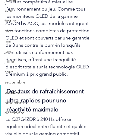
janvier
joueurs compétitifs à mieux lire 
l’environnement du jeu. Comme tous 
avril
les moniteurs OLED de la gamme 
fevrier
AGON by AOC, ces modèles intègrent 
des fonctions complètes de protection 
mars
OLED et sont couverts par une garantie 
mai
de 3 ans contre le burn-in lorsqu’ils 
juin
sont utilisés conformément aux 
directives, offrant une tranquillité 
juillet
d’esprit totale sur la technologie OLED 
aout
premium à prix grand public.
septembre
Des taux de rafraîchissement 
octobre
ultra-rapides pour une 
novembre
réactivité maximale
décembre
Le Q27G4ZDR à 240 Hz offre un 
équilibre idéal entre fluidité et qualité 
visuelle pour le gaming compétitif, 