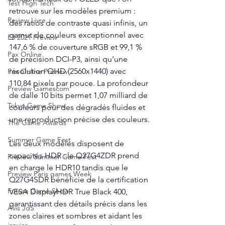
Test High Tech
retrouve sur les modèles premium : 
Review Livre
des ratios de contraste quasi infinis, un 
gamut de couleurs exceptionnel avec 
E3 2021 Preview
147,6 % de couverture sRGB et 99,1 % 
Pax Online
de précision DCI-P3, ainsi qu’une 
résolution QHD (2560x1440) avec 
Pax Online Preview
110,84 pixels par pouce. La profondeur 
Preview Gamescom
de dalle 10 bits permet 1,07 milliard de 
Tokyo Game Show
couleurs pour des dégradés fluides et 
une reproduction précise des couleurs.
The Game Awards
Summer Game Fest
Les deux modèles disposent de 
capacités HDR : le Q27G4ZDR prend 
Preview Summer Game Fest
en charge le HDR10 tandis que le 
Preview Paris games Week
Q27G4SDR bénéficie de la certification 
Future Game Show
VESA DisplayHDR True Black 400, 
garantissant des détails précis dans les 
Avis JdS
zones claires et sombres et aidant les 