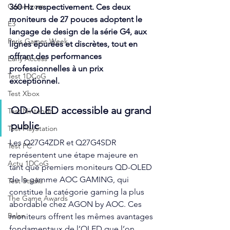
Gamescom
360 Hz respectivement. Ces deux 
moniteurs de 27 pouces adoptent le 
E3
langage de design de la série G4, aux 
Paris Games Week
lignes épurées et discrètes, tout en 
offrant des performances 
Early Access
professionnelles à un prix 
Test 1DCoG
exceptionnel.
Test Xbox
QD-OLED accessible au grand 
Test Nintendo
public
Test PlayStation
Les Q27G4ZDR et Q27G4SDR 
Test PC
représentent une étape majeure en 
Actu 1DCoG
tant que premiers moniteurs QD-OLED 
de la gamme AOC GAMING, qui 
Test Stadia
constitue la catégorie gaming la plus 
The Game Awards
abordable chez AGON by AOC. Ces 
Balan
moniteurs offrent les mêmes avantages 
fondamentaux de l’OLED que l’on 