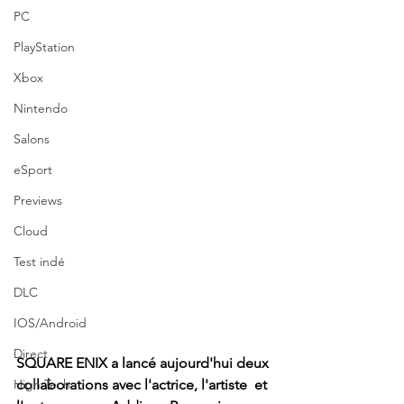
PC
PlayStation
Xbox
Nintendo
Salons
eSport
Previews
Cloud
Test indé
DLC
IOS/Android
Direct
SQUARE ENIX a lancé aujourd'hui deux 
High Tech
collaborations avec l'actrice, l'artiste  et 