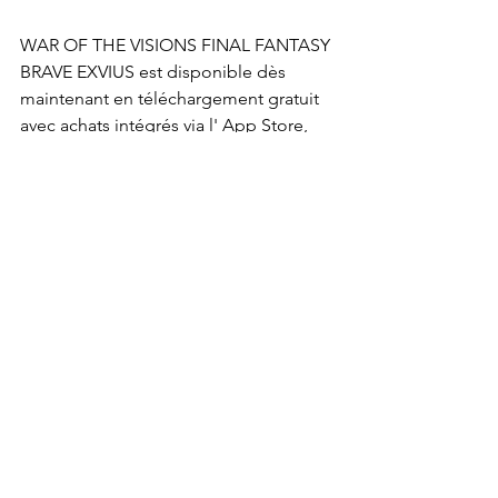
WAR OF THE VISIONS FINAL FANTASY 
BRAVE EXVIUS est disponible dès 
maintenant en téléchargement gratuit 
avec achats intégrés via l' App Store, 
Google Play  et Amazon App Store. Et 
FINAL FANTASY BRAVE EXVIUS est 
disponible dès maintenant en 
téléchargement gratuit (avec achats 
intégrés) via l' App Store, Google Play 
et l' Amazon App Store.
News
IOS/Android