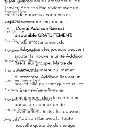
Card "Glamourous Camaraderie" de  
Test High Tech
janvier, Addison Rae revient avec un 
Review Livre
trésor de nouveaux contenus et  
expériences pour les joueurs : 
E3 2021 Preview
L'unité Addison Rae est 
Pax Online
disponible GRATUITEMENT:
Pax Online Preview
Pendant l'événement de 
collaboration, les joueurs peuvent 
Preview Gamescom
ajouter la  nouvelle unité Addison 
Tokyo Game Show
Rae à leur groupe. Maître de 
l'élément Lumière du  métier 
The Game Awards
d'interprète, Addison Rae est un 
Summer Game Fest
nouvel allié puissant que tous  les 
Preview Summer Game Fest
joueurs peuvent obtenir 
gratuitement dans le cadre des 
Preview Paris games Week
bonus de  connexion de 
Future Game Show
l'événement. Testez les pouvoirs 
d'Addison Rae avec la  toute 
Avis JdS
nouvelle quête de démarrage 