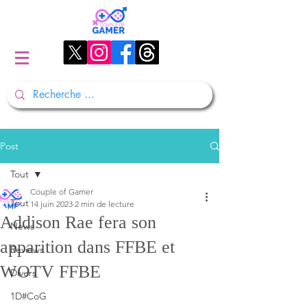
Post
Tout
Couple of Gamer
Tout
14 juin 2023
2 min de lecture
Addison Rae fera son
News
apparition dans FFBE et
Reviews
WOTV FFBE
Divers
1D#CoG