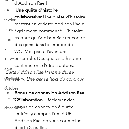
janvier
d'Addison Rae ! 
Une quête d'histoire 
avril
collaborative:
 Une quête d'histoire 
fevrier
mettant en vedette Addison Rae a 
mars
également  commencé. L'histoire 
raconte qu'Addison Rae rencontre 
mai
des gens dans le  monde de 
juin
WOTV et part à l'aventure 
ensemble. Des quêtes d'histoire  
juillet
continueront d'être ajoutées. 
aout
Carte Addison Rae Vision à durée 
septembre
limitée : « Une danse hors du commun 
»
octobre
Bonus de connexion Addison Rae 
novembre
Collaboration
 - Réclamez des 
bonus de connexion à durée 
décembre
limitée, y compris l'unité UR 
Addison Rae, en vous connectant 
d'ici le 25 juillet.