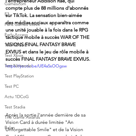
l'entrepreneur Addison Rae, qui 
Gamescom
compte plus de 88 millions d'abonnés 
E3
sur TikTok. La sensation bien-aimée 
des médias sociaux apparaîtra comme 
Paris Games Week
une unité jouable à la fois dans le RPG 
Early Access
tactique mobile à succès WAR OF THE 
VISIONS FINAL FANTASY BRAVE 
Test 1DCoG
EXVIUS et dans le jeu de rôle mobile à 
Test Xbox
succès FINAL FANTASY BRAVE EXVIUS. 
Test Nintendo
https://youtu.be/UE4a5sOOgsw
Test PlayStation
Test PC
Actu 1DCoG
Test Stadia
Après la sortie l'année dernière de sa 
The Game Awards
Vision Card à durée limitée "An  
Balan
Unforgettable Smile" et de la Vision 