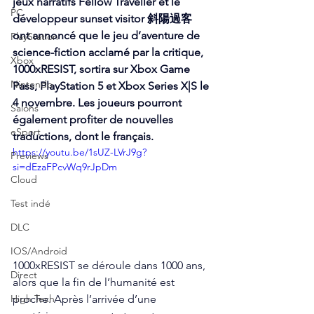
jeux narratifs Fellow Traveller et le 
PC
développeur sunset visitor 斜陽過客 
ont annoncé que le jeu d’aventure de 
PlayStation
science-fiction acclamé par la critique, 
Xbox
1000xRESIST, sortira sur Xbox Game 
Nintendo
Pass, PlayStation 5 et Xbox Series X|S le 
4 novembre. Les joueurs pourront 
Salons
également profiter de nouvelles 
eSport
traductions, dont le français.
https://youtu.be/1sUZ-LVrJ9g?
Previews
si=dEzaFPcvWq9rJpDm
Cloud
Test indé
DLC
IOS/Android
1000xRESIST se déroule dans 1000 ans, 
Direct
alors que la fin de l’humanité est 
proche. Après l’arrivée d’une 
High Tech