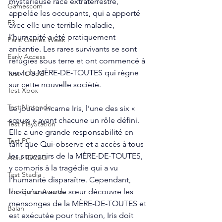
mystérieuse race extraterrestre, 
Gamescom
appelée les occupants, qui a apporté 
E3
avec elle une terrible maladie, 
l’humanité a été pratiquement 
Paris Games Week
anéantie. Les rares survivants se sont 
Early Access
réfugiés sous terre et ont commencé à 
servir la MÈRE-DE-TOUTES qui règne 
Test 1DCoG
sur cette nouvelle société.
Test Xbox
Test Nintendo
Le joueur incarne Iris, l’une des six « 
sœurs » ayant chacune un rôle défini. 
Test PlayStation
Elle a une grande responsabilité en 
Test PC
tant que Qui-observe et a accès à tous 
les souvenirs de la MÈRE-DE-TOUTES, 
Actu 1DCoG
y compris à la tragédie qui a vu 
Test Stadia
l’humanité disparaître. Cependant, 
lorsqu’une autre sœur découvre les 
The Game Awards
mensonges de la MÈRE-DE-TOUTES et 
Balan
est exécutée pour trahison, Iris doit 