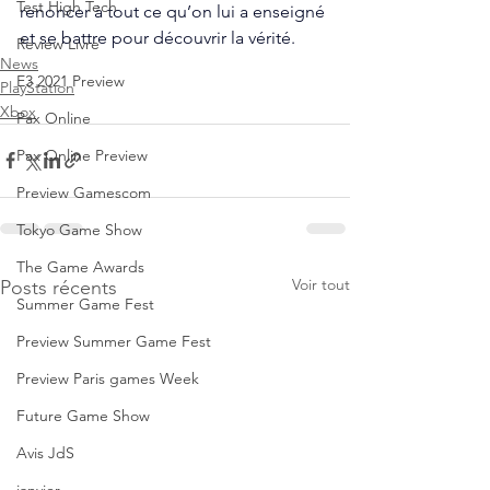
Test High Tech
renoncer à tout ce qu’on lui a enseigné 
et se battre pour découvrir la vérité.
Review Livre
News
E3 2021 Preview
PlayStation
Xbox
Pax Online
Pax Online Preview
Preview Gamescom
Tokyo Game Show
The Game Awards
Voir tout
Posts récents
Summer Game Fest
Preview Summer Game Fest
Preview Paris games Week
Future Game Show
Avis JdS