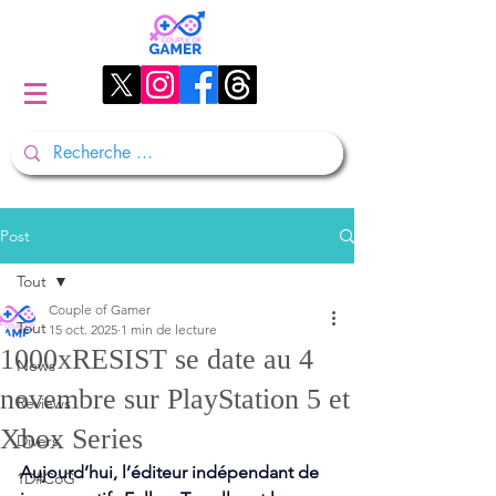
Post
Tout
Couple of Gamer
Tout
15 oct. 2025
1 min de lecture
1000xRESIST se date au 4
News
novembre sur PlayStation 5 et
Reviews
Xbox Series
Divers
Aujourd’hui, l’éditeur indépendant de 
1D#CoG