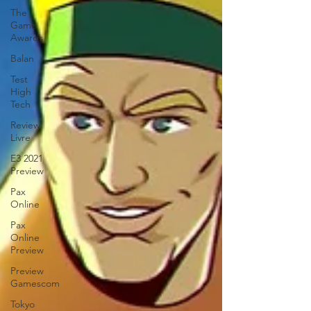
The
Game
Awards
Balan
Test
High
Tech
Review
Livre
E3 2021
Preview
Pax
Online
Pax
Online
Preview
Preview
Gamescom
Tokyo