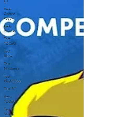
E3
XVIIe siècle, en particulier de l'âge d'or néerl
Paris
Games
Week
Early
Access
Test
1DCoG
Test
Xbox
Test
Nintendo
Test
PlayStation
Test PC
Actu
1DCoG
Test
Stadia