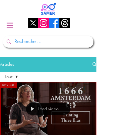
Articles
Tout
Tout
News
Reviews
Load video
Divers
1D#CoG
PC