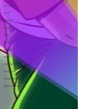
janvier
avril
fevrier
mars
mai
juin
juillet
aout
septembre
octobre
novembre
décembre