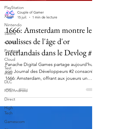
PlayStation
Couple of Gamer
Xbox
15 juil.
1 min de lecture
Nintendo
1666: Amsterdam montre les
Salons
coulisses de l'âge d'or
eSport
néerlandais dans le Devlog #2
Previews
Cloud
Panache Digital Games partage aujourd'hui
Test
son Journal des Développeurs #2 consacré à
indé
1666: Amsterdam, offrant aux joueurs un
DLC
aperçu des coulisses de la vision artistique
IOS/Android
qui se cache derrière le prochain jeu
d'action-aventure axé sur l'Histoire, imaginé
Direct
par le directeur créatif Patrice Désilets. Sorti
High
sous la bannière de la Nouvelle Lune, ce
Tech
dernier épisode explore la manière dont
Gamescom
l'équipe s'est inspirée de l'art néerlandais du