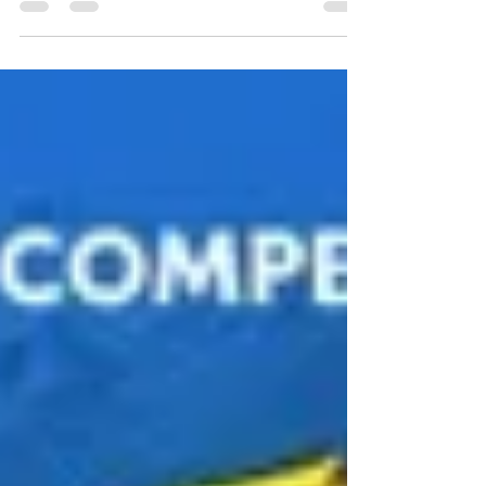
confirme une nouvelle fois son statut de plus
grande compétition d’eTennis au monde. La
Phase Finale se tiendra le 23 mai 2026 dans
l’auditorium de Roland-Garros, à l’occasion
de la journée caritative Yannick Noah, théâtre
de nombreuses animations familiales. Cette
édition 2026 tient déjà toutes ses promesses,
avec plus de 561 000 participants issus de
221 territoires qui se sont affrontés lors