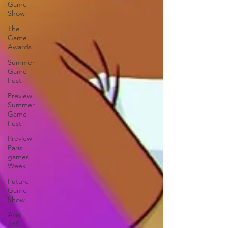
Game
Show
The
Game
Awards
Summer
Game
Fest
Preview
Summer
Game
Fest
Preview
Paris
games
Week
Future
Game
Show
Avis
JdS