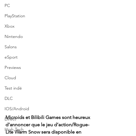
PC
PlayStation
Xbox
Nintendo
Salons
eSport
Previews
Cloud
Test indé
DLC
IOS/Android
Microids et Bilibili Games sont heureux 
Direct
d’annoncer que le jeu d’action/Rogue-
High Tech
Lite Warm Snow sera disponible en 