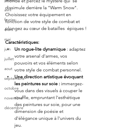
janvier
monde et percez le mystère qui  se 
dissimule derrière la "Warm Snow". 
avril
Choisissez votre équipement en  
fevrier
fonction de votre style de combat et 
plongez au cœur de batailles  épiques !
mars
mai
Caractéristiques: 
juin
Un rogue-lite dynamique 
: adaptez 
votre arsenal d'armes, vos 
juillet
pouvoirs et vos éléments selon 
aout
votre style de combat personnel.
Une direction artistique évoquant 
septembre
les peintures sur soie :
 immergez-
octobre
vous dans des visuels à couper le 
souffle, empruntant l'esthétique 
novembre
des peintures sur soie, pour une 
décembre
dimension de poésie et 
d'élégance unique à l'univers du 
jeu.