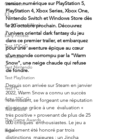
version numérique sur PlayStation 5, 
Gamescom
PlayStation 4, Xbox Series, Xbox One, 
E3
Nintendo Switch et Windows Store dès 
Paris Games Week
le 20 octobre prochain. Découvrez 
l’univers oriental dark fantasy du jeu 
Early Access
dans ce premier trailer, et embarquez 
Test 1DCoG
pour une  aventure épique au cœur 
d'un monde corrompu par la "Warm 
Test Xbox
Snow", une neige chaude qui refuse 
Test Nintendo
de fondre.
Test PlayStation
Depuis son arrivée sur Steam en janvier 
Test PC
2022, Warm Snow a connu un succès  
Actu 1DCoG
retentissant, se forgeant une réputation 
élogieuse grâce à une  évaluation « 
Test Stadia
très positive » provenant de plus de 25 
The Game Awards
000 critiques  enthousiastes. Le jeu a 
également été honoré par trois 
Balan
distinctions  majeures : un Jincha 