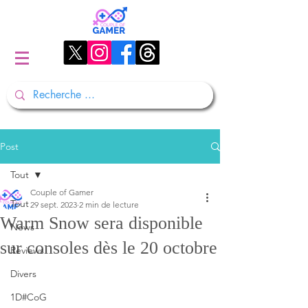
Post
Tout
Couple of Gamer
Tout
29 sept. 2023
2 min de lecture
Warm Snow sera disponible
News
sur consoles dès le 20 octobre
Reviews
Divers
1D#CoG