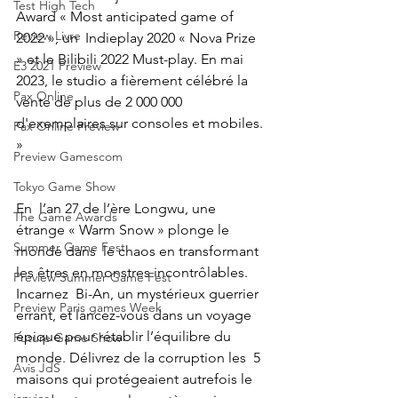
Test High Tech
Award « Most anticipated game of 
Review Livre
2022 », un  Indieplay 2020 « Nova Prize 
» et le Bilibili 2022 Must-play. En mai  
E3 2021 Preview
2023, le studio a fièrement célébré la 
Pax Online
vente de plus de 2 000 000  
d'exemplaires sur consoles et mobiles. 
Pax Online Preview
»
Preview Gamescom
Tokyo Game Show
En  l’an 27 de l’ère Longwu, une 
The Game Awards
étrange « Warm Snow » plonge le 
Summer Game Fest
monde dans  le chaos en transformant 
les êtres en monstres incontrôlables. 
Preview Summer Game Fest
Incarnez  Bi-An, un mystérieux guerrier 
Preview Paris games Week
errant, et lancez-vous dans un voyage  
épique pour rétablir l’équilibre du 
Future Game Show
monde. Délivrez de la corruption les  5 
Avis JdS
maisons qui protégeaient autrefois le 