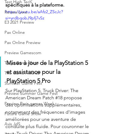
Test High Tech
spécifiques à la plateforme.
https://youtu.be/aAfz2_ZScJc?
Review Livre
si=yrdbqobJ9pfj7vSz
E3 2021 Preview
Pax Online
Pax Online Preview
Preview Gamescom
Mises à jour de la PlayStation 5 
Tokyo Game Show
et assistance pour la 
The Game Awards
PlayStation 5 Pro
Summer Game Fest
Sur PlayStation 5, Truck Driver: The 
Preview Summer Game Fest
American Dream Patch 
#18
 propose 
Preview Paris games Week
des optimisations supplémentaires, 
notamment des fréquences d'images 
Future Game Show
améliorées pour une aventure de 
Avis JdS
conduite plus fluide. Pour couronner le 
tout, Truck Driver: The American Dream 