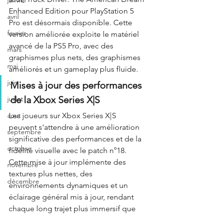
janvier
Enhanced Edition pour PlayStation 5 
avril
Pro est désormais disponible. Cette 
fevrier
version améliorée exploite le matériel 
avancé de la PS5 Pro, avec des 
mars
graphismes plus nets, des graphismes 
mai
améliorés et un gameplay plus fluide.
juin
Mises à jour des performances 
de la Xbox Series X|S
juillet
Les joueurs sur Xbox Series X|S 
aout
peuvent s'attendre à une amélioration 
septembre
significative des performances et de la 
octobre
fidélité visuelle avec le patch n°18. 
Cette mise à jour implémente des 
novembre
textures plus nettes, des 
décembre
environnements dynamiques et un 
éclairage général mis à jour, rendant 
chaque long trajet plus immersif que 