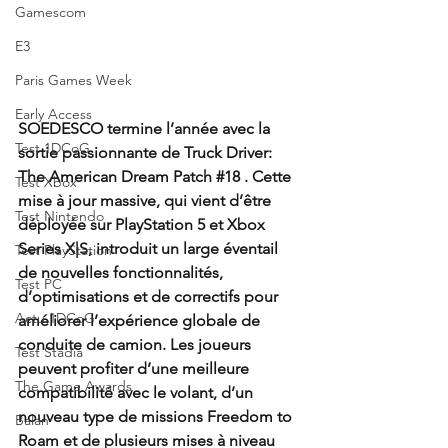
Gamescom
E3
Paris Games Week
Early Access
SOEDESCO termine l’année avec la 
Test 1DCoG
sortie passionnante de Truck Driver: 
The American Dream Patch 
#18
 . Cette 
Test Xbox
mise à jour massive, qui vient d’être 
Test Nintendo
déployée sur PlayStation 5 et Xbox 
Series X|S, introduit un large éventail 
Test PlayStation
de nouvelles fonctionnalités, 
Test PC
d’optimisations et de correctifs pour 
Actu 1DCoG
améliorer l’expérience globale de 
conduite de camion. Les joueurs 
Test Stadia
peuvent profiter d’une meilleure 
The Game Awards
compatibilité avec le volant, d’un 
nouveau type de missions Freedom to 
Balan
Roam et de plusieurs mises à niveau 