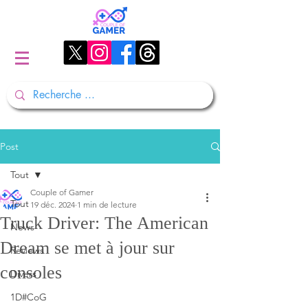
Post
Tout
Couple of Gamer
Tout
19 déc. 2024
1 min de lecture
Truck Driver: The American
News
Dream se met à jour sur
Reviews
consoles
Divers
1D#CoG