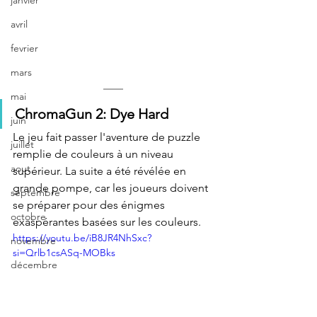
janvier
avril
fevrier
mars
mai
ChromaGun 2: Dye Hard
juin
Le jeu fait passer l'aventure de puzzle 
juillet
remplie de couleurs à un niveau 
aout
supérieur. La suite a été révélée en 
grande pompe, car les joueurs doivent 
septembre
se préparer pour des énigmes 
octobre
exaspérantes basées sur les couleurs.
https://youtu.be/iB8JR4NhSxc?
novembre
si=Qrlb1csASq-MOBks
décembre