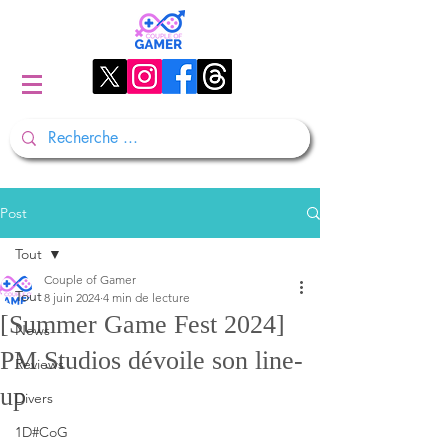
Post
Tout
Couple of Gamer
Tout
8 juin 2024
4 min de lecture
[Summer Game Fest 2024]
News
PM Studios dévoile son line-
Reviews
up
Divers
1D#CoG