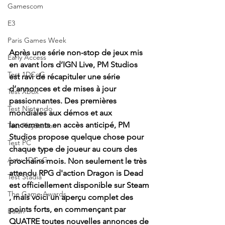
Gamescom
E3
Paris Games Week
Après une série non-stop de jeux mis 
Early Access
en avant lors d’IGN Live, PM Studios 
Test 1DCoG
est ravi de récapituler une série 
d’annonces et de mises à jour 
Test Xbox
passionnantes. Des premières 
Test Nintendo
mondiales aux démos et aux 
lancements en accès anticipé, PM 
Test PlayStation
Studios propose quelque chose pour 
Test PC
chaque type de joueur au cours des 
Actu 1DCoG
prochains mois. Non seulement le très 
attendu RPG d'action Dragon is Dead 
Test Stadia
est officiellement disponible sur Steam 
The Game Awards
, mais voici un aperçu complet des 
points forts, en commençant par 
Balan
QUATRE toutes nouvelles annonces de 