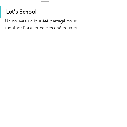
Let's School
Un nouveau clip a été partagé pour 
taquiner l'opulence des châteaux et 
encore plus d'éducation ! L’école d’été 
ne sera plus jamais la même ! Restez à 
l’écoute pour l’annonce de la date de 
sortie de la console et les prochains 
DLC à venir.
Sandrock Online / My Time at 
Sandrock PS4
Le jeu en ligne My Time at Sandrock et 
le lancement sur PS4 de My Time at 
Sandrock vous aideront à vaincre la 
chaleur. Les fans peuvent s’attendre à 
plus d’aventures dans cette série bien-