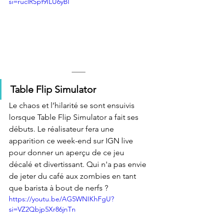
si=ruclRSpf9ILU6yBl
Table Flip Simulator
Le chaos et l’hilarité se sont ensuivis 
lorsque Table Flip Simulator a fait ses 
débuts. Le réalisateur fera une 
apparition ce week-end sur IGN live 
pour donner un aperçu de ce jeu 
décalé et divertissant. Qui n'a pas envie 
de jeter du café aux zombies en tant 
que barista à bout de nerfs ?
https://youtu.be/AG5WNIKhFgU?
si=VZ2Qbjp5Xr86jnTn