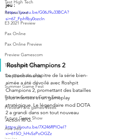
Test High Tech
jeu :
https://youtu.be/G06J9u33BCA?
Review Livre
si=67_Fphflby0ozcIn
E3 2021 Preview
Pax Online
Pax Online Preview
Preview Gamescom
Roshpit Champions 2
Tokyo Game Show
Le prochain chapitre de la série bien-
The Game Awards
aimée a été dévoilé avec Roshpit 
Summer Game Fest
Champions 2, promettant des batailles 
Preview Summer Game Fest
plus intenses et un gameplay 
stratégique. Le légendaire mod DOTA 
Preview Paris games Week
2 a grandi dans son tout nouveau 
Future Game Show
Action RPG.
https://youtu.be/7X246RPIOeI?
Avis JdS
si=615O_hHvSzPoOGZz