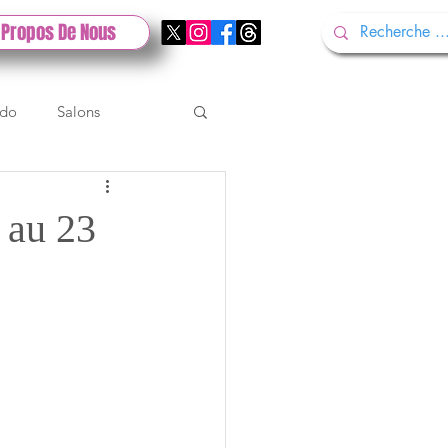
 Propos De Nous
ndo
Salons
Tech
Gamescom
 au 23
Test PlayStation