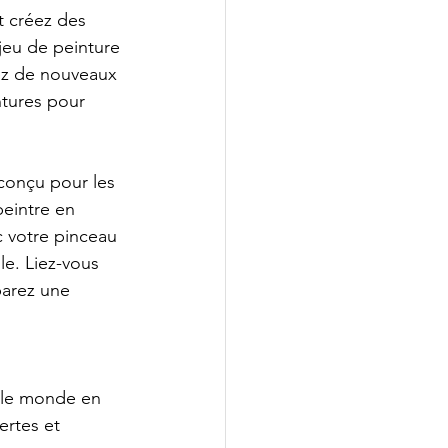
t créez des 
jeu de peinture 
rez de nouveaux 
ntures pour 
 conçu pour les 
peintre en 
c votre pinceau 
le. Liez-vous 
parez une 
 le monde en 
ertes et 