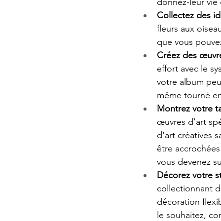
donnez-leur vie 
Collectez des id
fleurs aux oisea
que vous pouvez
Créez des œuvres
effort avec le s
votre album peu
même tourné en
Montrez votre ta
œuvres d'art sp
d'art créatives 
être accrochées 
vous devenez su
Décorez votre s
collectionnant 
décoration flexi
le souhaitez, c