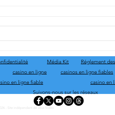
Disney Epic Mickey :
Let's
Rebrushed se mobilise pour son
ABBA
lancement
nove
nfidentialité
Média Kit
Réglement des
casino en ligne
casinos en ligne fiables
ino en ligne fiable
casino en 
Suivons-nous sur les réseaux
26 - Site indépendant de Jeux Vidéo