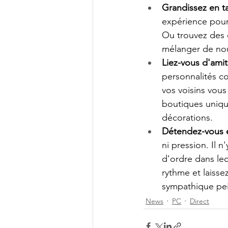
Grandissez en ta
expérience pour 
Ou trouvez des o
mélanger de nou
Liez-vous d'amiti
personnalités co
vos voisins vou
boutiques uniqu
décorations.
Détendez-vous et
ni pression. Il 
d'ordre dans leq
rythme et laisse
sympathique pein
News
PC
Direct