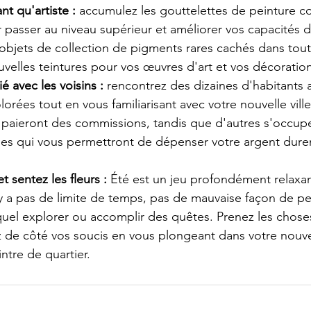
nt qu'artiste :
 accumulez les gouttelettes de peinture 
passer au niveau supérieur et améliorer vos capacités d
bjets de collection de pigments rares cachés dans toute 
velles teintures pour vos œuvres d'art et vos décoration
é avec les voisins : 
rencontrez des dizaines d'habitants 
lorées tout en vous familiarisant avec votre nouvelle ville
s paieront des commissions, tandis que d'autres s'occup
es qui vous permettront de dépenser votre argent dur
 sentez les fleurs : 
Été est un jeu profondément relaxan
n'y a pas de limite de temps, pas de mauvaise façon de pe
uel explorer ou accomplir des quêtes. Prenez les choses
z de côté vos soucis en vous plongeant dans votre nouve
tre de quartier.