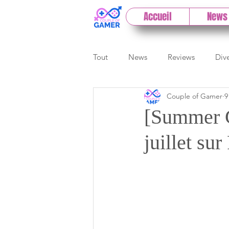
Accueil
News
Tout
News
Reviews
Div
Couple of Gamer
9
eSport
Previews
Cloud
[Summer G
juillet sur
E3
Paris Games Week
Test PC
Actu 1DCoG
T