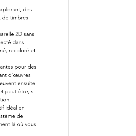
xplorant, des 
t de timbres 
arelle 2D sans 
lecté dans 
é, recoloré et 
antes pour des 
tant d'œuvres 
peuvent ensuite 
 peut-être, si 
tion.
if idéal en 
ystème de 
ment là où vous 