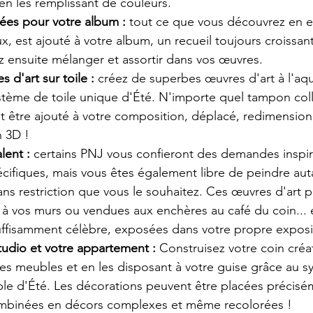
en les remplissant de couleurs.
ées pour votre album : 
tout ce que vous découvrez en e
ux, est ajouté à votre album, un recueil toujours croissan
 ensuite mélanger et assortir dans vos œuvres.
 d'art sur toile :
 créez de superbes œuvres d'art à l'aqu
ystème de toile unique d'Été. N'importe quel tampon col
t être ajouté à votre composition, déplacé, redimensionn
 3D !
lent : 
certains PNJ vous confieront des demandes inspir
écifiques, mais vous êtes également libre de peindre au
sans restriction que vous le souhaitez. Ces œuvres d'art 
à vos murs ou vendues aux enchères au café du coin... et
ffisamment célèbre, exposées dans votre propre exposi
tudio et votre appartement : 
Construisez votre coin créat
des meubles et en les disposant à votre guise grâce au s
ble d'Été. Les décorations peuvent être placées précisé
ombinées en décors complexes et même recolorées !