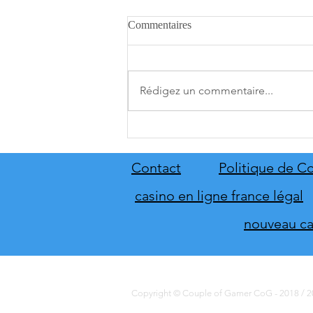
Commentaires
Rédigez un commentaire...
[THQ Nordic Digital Showcase
2026] Découvrez les annonces
du direct de THQ Nordic
Contact
Politique de Co
casino en ligne france légal
nouveau cas
Copyright © Couple of Gamer CoG - 2018 / 20