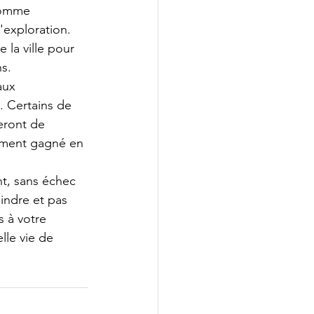
comme 
'exploration. 
la ville pour 
s.
aux 
. Certains de 
eront de 
ement gagné en 
t, sans échec 
indre et pas 
 à votre 
lle vie de 