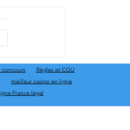
 Sing 2027 et Let's Sing
 seront sur scène en
mbre
 concours
Règles et CGU
meilleur casino en ligne
ligne France légal