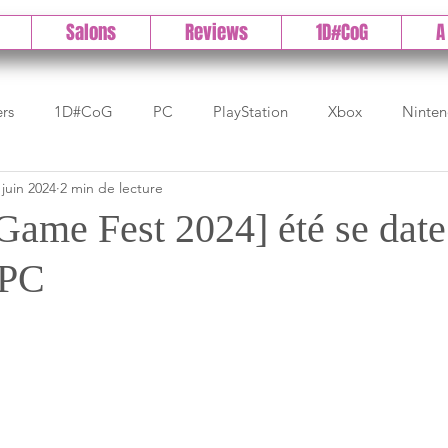
Salons
Reviews
1D#CoG
A
ers
1D#CoG
PC
PlayStation
Xbox
Ninte
 juin 2024
2 min de lecture
Test indé
DLC
IOS/Android
Direct
High 
ame Fest 2024] été se date
 PC
Early Access
Test 1DCoG
Test Xbox
Test Nintendo
est Stadia
The Game Awards
Balan