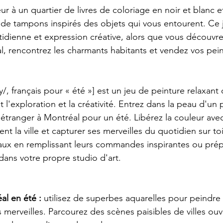
r à un quartier de livres de coloriage en noir et blanc e
e de tampons inspirés des objets qui vous entourent. Ce 
otidienne et expression créative, alors que vous découv
l, rencontrez les charmants habitants et vendez vos pei
/, français pour « été »] est un jeu de peinture relaxant
l'exploration et la créativité. Entrez dans la peau d'un 
'étranger à Montréal pour un été. Libérez la couleur ave
nt la ville et capturer ses merveilles du quotidien sur toi
caux en remplissant leurs commandes inspirantes ou pré
dans votre propre studio d'art.
l en été : 
utilisez de superbes aquarelles pour peindre
s merveilles. Parcourez des scènes paisibles de villes ouv