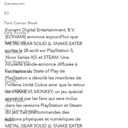
Gamescom
E3
Paris Games Week
Konami Digital Entertainment, B.V. 
Early Access
(KONAMI) annonce aujourd’hui que 
Test 1DCoG
METAL GEAR SOLID Δ: SNAKE EATER 
sortira le 28 août sur PlayStation 5, 
Test Xbox
Xbox Series X|S et STEAM. Une 
Test Nintendo
nouvelle bande-annonce diffusée à 
l’occasion du State of Play de 
Test PlayStation
PlayStation a dévoilé les membres de 
Test PC
l’infâme Unité Cobra ainsi que le retour 
Actu 1DCoG
de SNAKE VS MONKEY, un jeu spécial 
apprécié par les fans qui sera inclus 
Test Stadia
dans les versions PlayStation et Steam 
The Game Awards
du jeu. Les précommandes des 
éditions physiques et numériques de 
Balan
METAL GEAR SOLID Δ: SNAKE EATER 