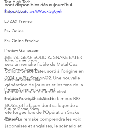
Test High Tech
sont disponibles dès aujourd’hui.
https://youtu.be/6WuqxGg0yek
Review Livre
E3 2021 Preview
Pax Online
Pax Online Preview
Preview Gamescom
METAL GEAR SOLID Δ: SNAKE EATER 
Tokyo Game Show
sera un remake fidèle de Metal Gear 
The Game Awards
Solid 3: Snake Eater, sorti à l’origine en 
2004 sur PlayStation©2. Une nouvelle 
Summer Game Fest
génération de joueurs et les fans de la 
Preview Summer Game Fest
première heure pourront ainsi 
(re)découvrir l’histoire du fameux BIG 
Preview Paris games Week
BOSS, et la façon dont sa légende a 
Future Game Show
été forgée lors de l’Opération Snake 
Avis JdS
Eater. Le remake comprendra les voix 
japonaises et anglaises, le scénario et 