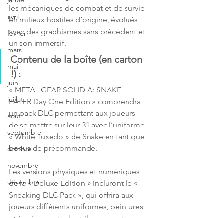
janvier
les mécaniques de combat et de survie 
avril
en milieux hostiles d’origine, évolués 
avec des graphismes sans précédent et 
fevrier
un son immersif.
mars
Contenu de la boîte (en carton 
mai
!) :
juin
« METAL GEAR SOLID Δ: SNAKE 
juillet
EATER Day One Edition » comprendra 
un pack DLC permettant aux joueurs 
aout
de se mettre sur leur 31 avec l’uniforme 
septembre
« White Tuxedo » de Snake en tant que 
bonus de précommande.
octobre
novembre
Les versions physiques et numériques 
décembre
de la « Deluxe Edition » incluront le « 
Sneaking DLC Pack », qui offrira aux 
joueurs différents uniformes, peintures 