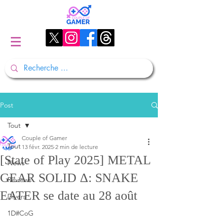
Post
Tout
Couple of Gamer
Tout
13 févr. 2025
2 min de lecture
[State of Play 2025] METAL
News
GEAR SOLID Δ: SNAKE
Reviews
EATER se date au 28 août
Divers
1D#CoG