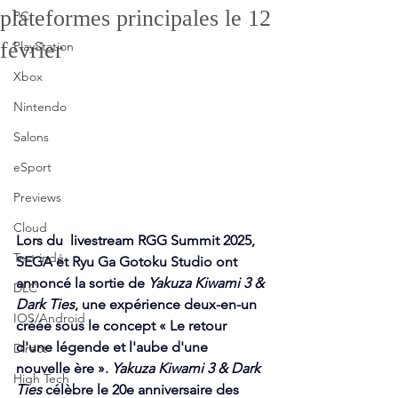
plateformes principales le 12
PC
février
PlayStation
Xbox
Nintendo
Salons
eSport
Previews
Cloud
Lors du  livestream RGG Summit 2025, 
Test indé
SEGA et Ryu Ga Gotoku Studio ont 
annoncé la sortie de 
Yakuza Kiwami 3 & 
DLC
Dark Ties
, une expérience deux-en-un 
IOS/Android
créée sous le concept « Le retour 
d'une légende et l'aube d'une 
Direct
nouvelle ère ». 
Yakuza Kiwami 3 & Dark 
High Tech
Ties
 célèbre le 20e anniversaire des 