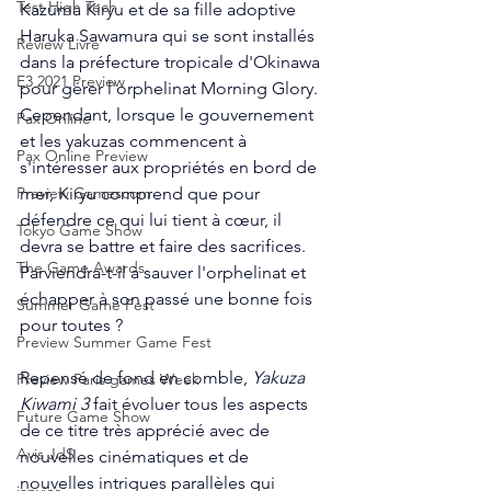
Test High Tech
Kazuma Kiryu et de sa fille adoptive 
Haruka Sawamura qui se sont installés 
Review Livre
dans la préfecture tropicale d'Okinawa 
E3 2021 Preview
pour gérer l'orphelinat Morning Glory. 
Cependant, lorsque le gouvernement 
Pax Online
et les yakuzas commencent à 
Pax Online Preview
s'intéresser aux propriétés en bord de 
mer, Kiryu comprend que pour 
Preview Gamescom
défendre ce qui lui tient à cœur, il 
Tokyo Game Show
devra se battre et faire des sacrifices. 
The Game Awards
Parviendra-t-il à sauver l'orphelinat et 
échapper à son passé une bonne fois 
Summer Game Fest
pour toutes ?
Preview Summer Game Fest
Repensé de fond en comble, 
Yakuza 
Preview Paris games Week
Kiwami 3
 fait évoluer tous les aspects 
Future Game Show
de ce titre très apprécié avec de 
Avis JdS
nouvelles cinématiques et de 
nouvelles intrigues parallèles qui 