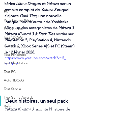
Gamescom
séries
 Like a Dragon 
et 
Yakuza 
par un 
remake complet de
 Yakuza 3 
auquel 
E3
s'ajoute 
Dark Ties
, une nouvelle 
Paris Games Week
intrigue inédite autour de Yoshitaka 
Mine, un des antagonistes de 
Yakuza 3
. 
Early Access
Yakuza Kiwami 3 & Dark Ties 
sortira sur 
Test 1DCoG
PlayStation 5, PlayStation 4, Nintendo 
Switch 2, Xbox Series X|S et PC (Steam) 
Test Xbox
le 12 février 2026.
Test Nintendo
https://www.youtube.com/watch?v=i5_-
kp17jCw
Test PlayStation
Test PC
Actu 1DCoG
Test Stadia
The Game Awards
Deux histoires, un seul pack 
Balan
Yakuza Kiwami 3
 raconte l'histoire de 