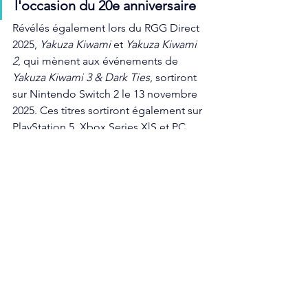
l'occasion du 20e anniversaire
Révélés également lors du RGG Direct 
2025, 
Yakuza Kiwami
 et 
Yakuza Kiwami 
2
, qui mènent aux événements de 
Yakuza Kiwami 3 & Dark Ties
, sortiront 
sur Nintendo Switch 2 le 13 novembre 
2025. Ces titres sortiront également sur 
PlayStation 5, Xbox Series X|S et PC 
(Steam), avec des langues 
supplémentaires prises en charge, le 8 
décembre 2025. 
Par ailleurs, 
Yakuza 0 Director's Cut
, 
actuellement disponible sur Nintendo 
Switch 2, débarquera le 8 décembre 
sur PlayStation 5, Xbox Series X|S et PC 
(Steam). Grâce à l'arrivée de ces titres 
très appréciés sur de nouvelles 