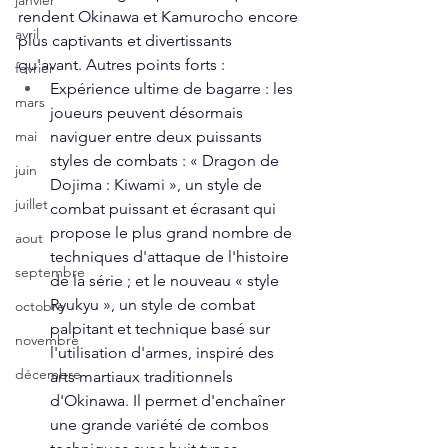
janvier
rendent Okinawa et Kamurocho encore 
avril
plus captivants et divertissants 
qu'avant. Autres points forts :
fevrier
Expérience ultime de bagarre : les 
mars
joueurs peuvent désormais 
naviguer entre deux puissants 
mai
styles de combats : « Dragon de 
juin
Dojima : Kiwami », un style de 
juillet
combat puissant et écrasant qui 
propose le plus grand nombre de 
aout
techniques d'attaque de l'histoire 
septembre
de la série ; et le nouveau « style 
Ryukyu », un style de combat 
octobre
palpitant et technique basé sur 
novembre
l'utilisation d'armes, inspiré des 
décembre
arts martiaux traditionnels 
d'Okinawa. Il permet d'enchaîner 
une grande variété de combos 