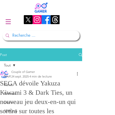
Post
Tout
Couple of Gamer
Tout
24 sept. 2025
4 min de lecture
SEGA dévoile Yakuza
News
Kiwami 3 & Dark Ties, un
Reviews
nouveau jeu deux-en-un qui
Divers
sortira sur toutes les
1D#CoG