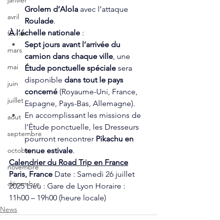
janvier
Grolem d’Alola
 avec l’attaque 
avril
Roulade
.
À l’échelle nationale
 :
fevrier
Sept jours avant l’arrivée du 
mars
camion dans chaque ville
, une 
mai
Étude ponctuelle spéciale
 sera 
disponible 
dans tout le pays 
juin
concerné
 (Royaume-Uni, France, 
juillet
Espagne, Pays-Bas, Allemagne).
En accomplissant les missions de 
aout
l’Étude ponctuelle, les Dresseurs 
septembre
pourront rencontrer 
Pikachu en 
tenue estivale
.
octobre
Calendrier du Road Trip en France
novembre
Paris, France
 Date : Samedi 26 juillet 
décembre
2025 Lieu : Gare de Lyon Horaire : 
11h00 – 19h00 (heure locale)
News