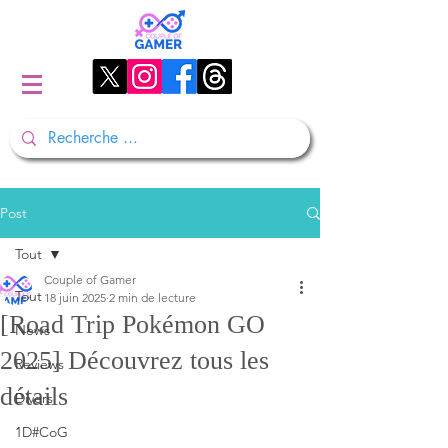
Post
Tout
Couple of Gamer
Tout
18 juin 2025
2 min de lecture
[Road Trip Pokémon GO
News
2025] Découvrez tous les
Reviews
détails
Divers
1D#CoG