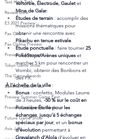
Test High Tech
Voltorbe, Électrode, Gaulet
 et 
Mine de Galar
.
Review Livre
Études de terrain
 : accomplir des 
E3 2021 Preview
missions thématiques pour 
obtenir une rencontre avec 
Pax Online
Pikachu en tenue estivale
.
Pax Online Preview
Étude ponctuelle
 : faire tourner 
25 
Preview Gamescom
PokéStops/Arènes uniques
 et 
marcher 5 km pour rencontrer un 
Tokyo Game Show
Vrombi, obtenir des Bonbons et 
The Game Awards
des PX.
À l’échelle de la ville
 :
Summer Game Fest
Bonus
 : confettis, Modules Leurre 
Preview Summer Game Fest
de 3 heures, 
-50 % sur le coût en 
Poussière Étoile pour les 
Preview Paris games Week
échanges
, 
jusqu’à 5 échanges 
Future Game Show
spéciaux par jour
, et un 
bonus 
Avis JdS
d’évolution
 permettant à 
Gravalanch d’Alola
 d’évoluer en 