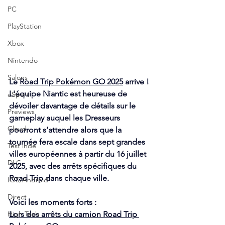
PC
PlayStation
Xbox
Nintendo
Salons
Le 
Road Trip Pokémon GO 2025
 arrive ! 
L'équipe Niantic est heureuse de 
eSport
dévoiler davantage de détails sur le 
Previews
gameplay auquel les Dresseurs 
Cloud
pourront s’attendre alors que la 
tournée fera escale dans sept grandes 
Test indé
villes européennes à partir du 16 juillet 
DLC
2025, avec des arrêts spécifiques du 
Road Trip dans chaque ville. 
IOS/Android
Direct
Voici les moments forts :
Lors des arrêts du camion Road Trip 
High Tech