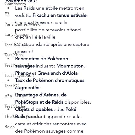
Pokémon GO
 :
Gamescom
Les Raids une étoile mettront en 
E3
vedette 
Pikachu en tenue estivale
. 
Chaque Dresseur aura la 
Paris Games Week
possibilité de recevoir un fond 
Early Access
d’écran lié à la ville 
correspondante après une capture 
Test 1DCoG
réussie !
Test Xbox
Rencontres de Pokémon 
Test Nintendo
sauvages
 incluant : 
Moumouton, 
Phanpy
 et 
Gravalanch d’Alola
.
Test PlayStation
Taux de Pokémon chromatiques 
Test PC
augmentés
.
Davantage d’Arènes, de 
Actu 1DCoG
PokéStops et de Raids
 disponibles.
Test Stadia
Objets cliquables
 : des 
Poké 
Balls
 pourront apparaître sur la 
The Game Awards
carte et offrir des rencontres avec 
Balan
des Pokémon sauvages comme 