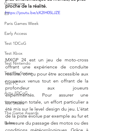
Gamescom
proche de la réalité.
https://youtu.be/zX2IH05LJZE
E3
Paris Games Week
Early Access
Test 1DCoG
Test Xbox
MXGP 24 est un jeu de moto-cross 
Test Nintendo
offrant une expérience de conduite 
Test PlayStation
réaliste, conçu pour être accessible aux 
nouveaux venus tout en offrant de la 
Test PC
profondeur aux joueurs 
Actu 1DCoG
expérimentés. Pour assurer une 
immersion totale, un effort particulier a 
Test Stadia
été mis sur le level design du jeu. L'état 
The Game Awards
de la piste évolue par exemple au fur et 
à mesure du passage des motos ou des 
Balan
conditions météorologiques. Grâce à 