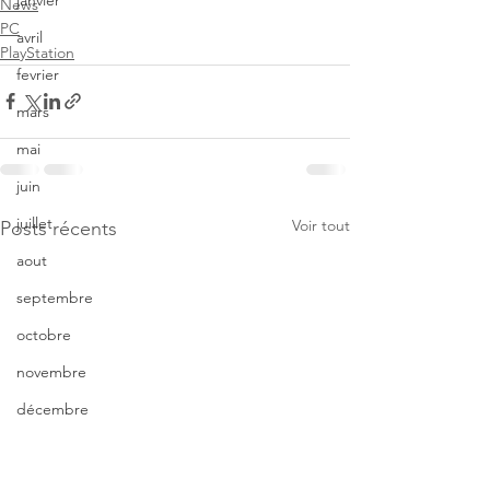
janvier
News
PC
avril
PlayStation
fevrier
mars
mai
juin
juillet
Voir tout
Posts récents
aout
septembre
octobre
novembre
décembre