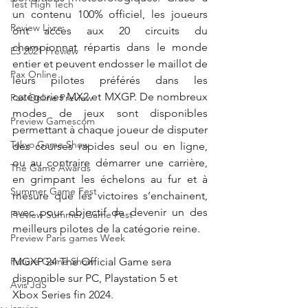
Test High Tech
un contenu 100% officiel, les joueurs 
Review Livre
ont accès aux 20 circuits du 
championnat répartis dans le monde 
E3 2021 Preview
entier et peuvent endosser le maillot de 
Pax Online
leurs pilotes préférés dans les 
catégories MX2 et MXGP. De nombreux 
Pax Online Preview
modes de jeux sont disponibles 
Preview Gamescom
permettant à chaque joueur de disputer 
Tokyo Game Show
des courses rapides seul ou en ligne, 
ou au contraire démarrer une carrière, 
The Game Awards
en grimpant les échelons au fur et à 
Summer Game Fest
mesure que les victoires s’enchainent, 
avec pour objectif de devenir un des 
Preview Summer Game Fest
meilleurs pilotes de la catégorie reine.
Preview Paris games Week
MGXP 24 The Official Game sera 
Future Game Show
disponible sur PC, Playstation 5 et 
Avis JdS
Xbox Series fin 2024.