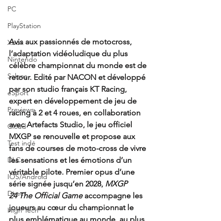
PC
PlayStation
Avis aux passionnés de motocross, 
Xbox
l’adaptation vidéoludique du plus 
Nintendo
célèbre championnat du monde est de 
Salons
retour. Edité par NACON et développé 
par son studio français KT Racing, 
eSport
expert en développement de jeu de 
Previews
racing à 2 et 4 roues, en collaboration 
avec Artefacts Studio, le jeu officiel 
Cloud
MXGP se renouvelle et propose aux 
Test indé
fans de courses de moto-cross de vivre 
DLC
les sensations et les émotions d’un 
véritable pilote. Premier opus d’une 
IOS/Android
série signée jusqu’en 2028, 
MXGP 
Direct
24
The Official Game
 accompagne les 
joueurs au cœur du championnat le 
High Tech
plus emblématique au monde, au plus 