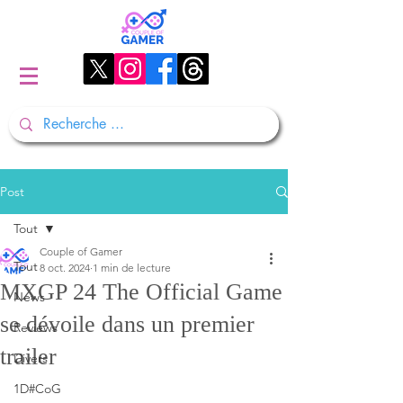
Post
Tout
Couple of Gamer
Tout
8 oct. 2024
1 min de lecture
MXGP 24 The Official Game
News
se dévoile dans un premier
Reviews
trailer
Divers
1D#CoG