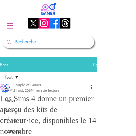
Post
Tout
Couple of Gamer
Tout
21 oct. 2024
1 min de lecture
Les Sims 4 donne un premier
News
aperçu des kits de
Reviews
créateur·ice, disponibles le 14
Divers
novembre
1D#CoG