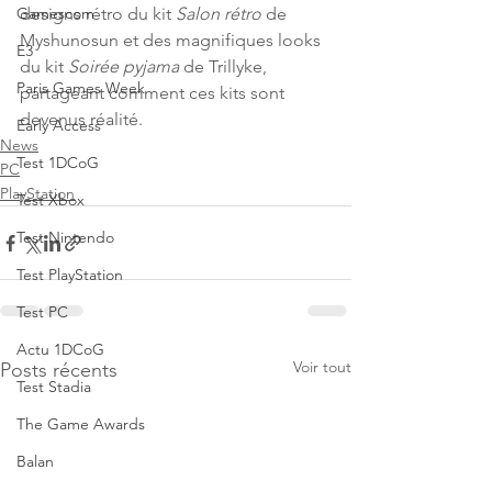
Gamescom
designs rétro du kit 
Salon rétro 
de 
Myshunosun et des magnifiques looks 
E3
du kit 
Soirée pyjama
 de Trillyke, 
Paris Games Week
partageant comment ces kits sont 
devenus réalité.
Early Access
News
Test 1DCoG
PC
PlayStation
Test Xbox
Test Nintendo
Test PlayStation
Test PC
Actu 1DCoG
Voir tout
Posts récents
Test Stadia
The Game Awards
Balan