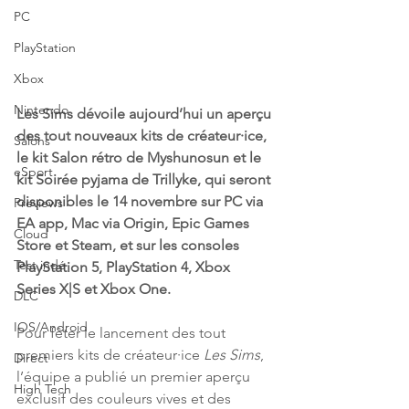
PC
PlayStation
Xbox
Nintendo
Les Sims dévoile aujourd’hui un aperçu 
des tout nouveaux kits de créateur·ice, 
Salons
le kit Salon rétro de Myshunosun et le 
eSport
kit Soirée pyjama de Trillyke, qui seront 
disponibles le 14 novembre sur PC via 
Previews
EA app, Mac via Origin, Epic Games 
Cloud
Store et Steam, et sur les consoles 
Test indé
PlayStation 5, PlayStation 4, Xbox 
Series X|S et Xbox One.
DLC
IOS/Android
Pour fêter le lancement des tout 
premiers kits de créateur·ice 
Les Sims
, 
Direct
l’équipe a publié un premier aperçu 
High Tech
exclusif des couleurs vives et des 