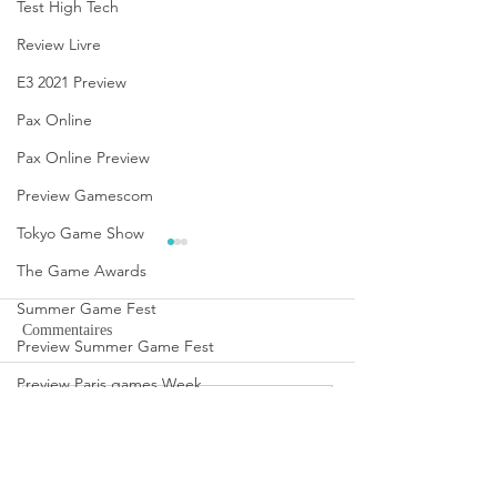
Test High Tech
Review Livre
E3 2021 Preview
Pax Online
Pax Online Preview
Preview Gamescom
Tokyo Game Show
The Game Awards
Summer Game Fest
Commentaires
Preview Summer Game Fest
Preview Paris games Week
Rédigez un commentaire...
[THQ Nordic Digital
Disney Epic Mick
Future Game Show
Showcase 2026] Découvrez
Rebrushed se mobi
Avis JdS
les annonces du direct de
son lancement
THQ Nordic