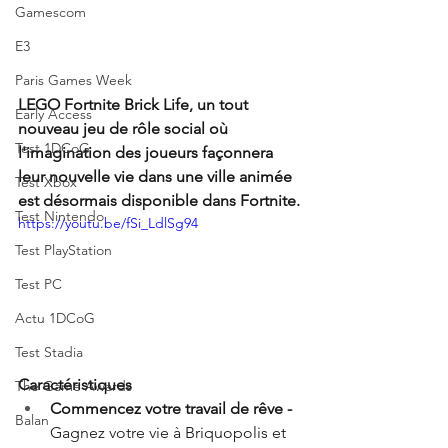
Gamescom
E3
Paris Games Week
LEGO Fortnite Brick Life, un tout 
Early Access
nouveau jeu de rôle social où 
Test 1DCoG
l'imagination des joueurs façonnera 
leur nouvelle vie dans une ville animée 
Test Xbox
est désormais disponible dans Fortnite.
Test Nintendo
https://youtu.be/fSi_LdlSg94
Test PlayStation
Test PC
Actu 1DCoG
Test Stadia
Caractéristiques
The Game Awards
Commencez votre travail de rêve - 
Balan
Gagnez votre vie à Briquopolis et 