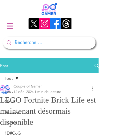
Post
Tout
Couple of Gamer
Tout
12 déc. 2024
1 min de lecture
LEGO Fortnite Brick Life est
News
maintenant désormais
Reviews
disponible
Divers
1D#CoG