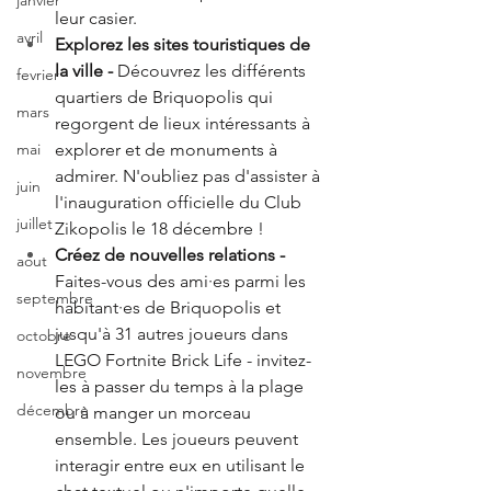
janvier
leur casier.
avril
Explorez les sites touristiques de 
la ville - 
Découvrez les différents 
fevrier
quartiers de Briquopolis qui 
mars
regorgent de lieux intéressants à 
explorer et de monuments à 
mai
admirer. N'oubliez pas d'assister à 
juin
l'inauguration officielle du Club 
juillet
Zikopolis le 18 décembre !
Créez de nouvelles relations - 
aout
Faites-vous des ami·es parmi les 
septembre
habitant·es de Briquopolis et 
jusqu'à 31 autres joueurs dans 
octobre
LEGO Fortnite Brick Life - invitez-
novembre
les à passer du temps à la plage 
décembre
ou à manger un morceau 
ensemble. Les joueurs peuvent 
interagir entre eux en utilisant le 