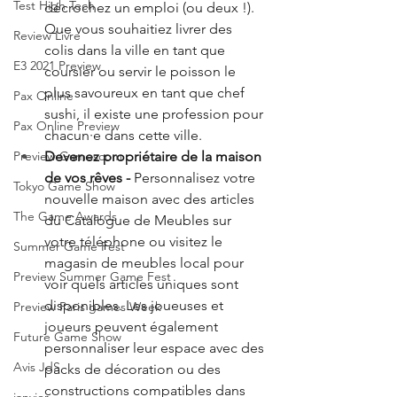
Test High Tech
décrochez un emploi (ou deux !). 
Que vous souhaitiez livrer des 
Review Livre
colis dans la ville en tant que 
E3 2021 Preview
coursier ou servir le poisson le 
plus savoureux en tant que chef 
Pax Online
sushi, il existe une profession pour 
Pax Online Preview
chacun·e dans cette ville.
Devenez propriétaire de la maison 
Preview Gamescom
de vos rêves - 
Personnalisez votre 
Tokyo Game Show
nouvelle maison avec des articles 
The Game Awards
du Catalogue de Meubles sur 
votre téléphone ou visitez le 
Summer Game Fest
magasin de meubles local pour 
Preview Summer Game Fest
voir quels articles uniques sont 
disponibles. Les joueuses et 
Preview Paris games Week
joueurs peuvent également 
Future Game Show
personnaliser leur espace avec des 
Avis JdS
packs de décoration ou des 
constructions compatibles dans 