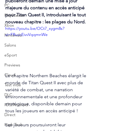
publieront demain une mise à jour 
PC
majeure du contenu en accès anticipé 
pour Titan Quest II, introduisant le tout 
PlayStation
nouveau chapitre : les plages du Nord.
Xbox
https://youtu.be/OCt7_xygm8s?
si=FRuvcEivvVqqmnWe
Nintendo
Salons
eSport
Previews
Cloud
Le chapitre Northern Beaches élargit le 
monde de Titan Quest II avec plus de 
Test indé
variété de combat, une narration 
DLC
environnementale et une profondeur 
stratégique, disponible demain pour 
IOS/Android
tous les joueurs en accès anticipé !
Direct
Les joueurs poursuivront leur 
High Tech