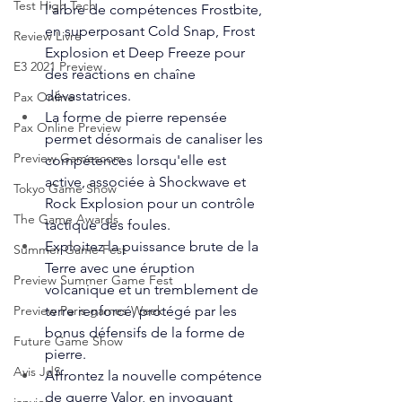
Test High Tech
l'arbre de compétences Frostbite, 
en superposant Cold Snap, Frost 
Review Livre
Explosion et Deep Freeze pour 
E3 2021 Preview
des réactions en chaîne 
dévastatrices.
Pax Online
La forme de pierre repensée 
Pax Online Preview
permet désormais de canaliser les 
Preview Gamescom
compétences lorsqu'elle est 
active, associée à Shockwave et 
Tokyo Game Show
Rock Explosion pour un contrôle 
The Game Awards
tactique des foules.
Exploitez la puissance brute de la 
Summer Game Fest
Terre avec une éruption 
Preview Summer Game Fest
volcanique et un tremblement de 
terre renforcé, protégé par les 
Preview Paris games Week
bonus défensifs de la forme de 
Future Game Show
pierre.
Avis JdS
Affrontez la nouvelle compétence 
de guerre Valor, en invoquant 