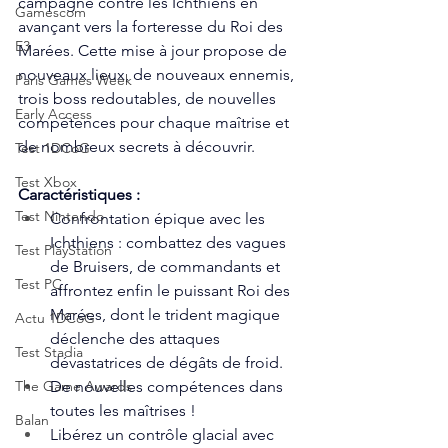
campagne contre les Ichthiens en 
Gamescom
avançant vers la forteresse du Roi des 
E3
Marées. Cette mise à jour propose de 
nouveaux lieux, de nouveaux ennemis, 
Paris Games Week
trois boss redoutables, de nouvelles 
Early Access
compétences pour chaque maîtrise et 
de nombreux secrets à découvrir.
Test 1DCoG
Test Xbox
Caractéristiques :
Test Nintendo
Confrontation épique avec les 
Ichthiens : combattez des vagues 
Test PlayStation
de Bruisers, de commandants et 
Test PC
affrontez enfin le puissant Roi des 
Marées, dont le trident magique 
Actu 1DCoG
déclenche des attaques 
Test Stadia
dévastatrices de dégâts de froid.
De nouvelles compétences dans 
The Game Awards
toutes les maîtrises !
Balan
Libérez un contrôle glacial avec 