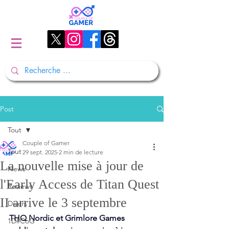
Post
Tout
Couple of Gamer
Tout
29 sept. 2025
2 min de lecture
La nouvelle mise à jour de
News
l'Early Access de Titan Quest
Reviews
II arrive le 3 septembre
Divers
THQ Nordic et Grimlore Games 
1D#CoG