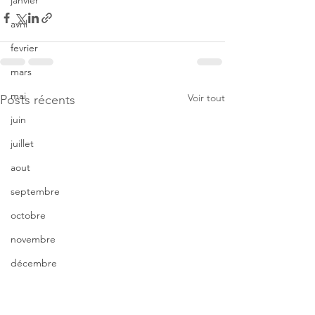
janvier
avril
fevrier
mars
mai
Voir tout
Posts récents
juin
juillet
aout
septembre
octobre
novembre
décembre