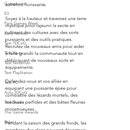
Gamescom
autrefois florissante.
E3
Soyez à la hauteur et traversez une terre 
Paris Games Week
mystique pour rajeunir la secte en 
cultivant des cultures avec des sorts 
Early Access
puissants et des outils pratiques. 
Test 1DCoG
Recrutez de nouveaux amis pour aider 
Test Xbox
à faire grandir la communauté tout en 
débloquant de nouveaux sorts et 
Test Nintendo
équipements.
Test PlayStation
Défendez-vous et vos alliés en 
Test PC
équipant une puissante épée pour 
Actu 1DCoG
combattre des lézards mortels, des 
méduses perfides et des bêtes fleuries 
Test Stadia
monstrueuses.
The Game Awards
Balan
Pendant la saison des grands froids, les 
membres des clans peuvent désormais 