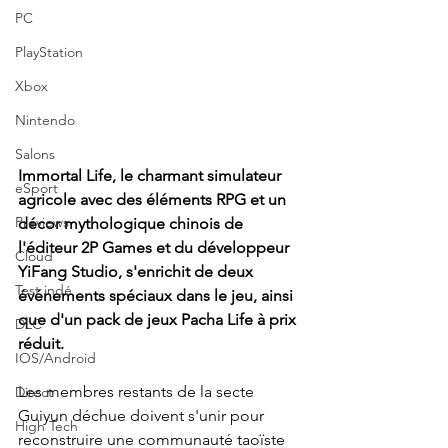
PC
PlayStation
Xbox
Nintendo
Salons
Immortal Life, le charmant simulateur 
eSport
agricole avec des éléments RPG et un 
Previews
décor mythologique chinois de 
l'éditeur 2P Games et du développeur 
Cloud
YiFang Studio, s'enrichit de deux 
Test indé
événements spéciaux dans le jeu, ainsi 
que d'un pack de jeux Pacha Life à prix 
DLC
réduit.
IOS/Android
Les membres restants de la secte 
Direct
Guiyun déchue doivent s'unir pour 
High Tech
reconstruire une communauté taoïste 