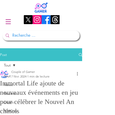
Post
Tout
Couple of Gamer
Tout
7 févr. 2024
1 min de lecture
Immortal Life ajoute de
News
nouveaux événements en jeu
Reviews
pour célébrer le Nouvel An
Divers
chinois
1D#CoG