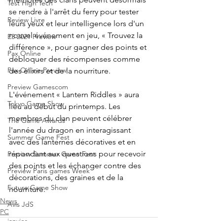
Test High Tech
se rendre à l'arrêt du ferry pour tester 
Review Livre
leurs yeux et leur intelligence lors d'un 
nouvel événement en jeu, « Trouvez la 
E3 2021 Preview
différence », pour gagner des points et 
Pax Online
débloquer des récompenses comme 
Pax Online Preview
des élixirs et de la nourriture.
Preview Gamescom
L'événement « Lantern Riddles » aura 
Tokyo Game Show
lieu au début du printemps. Les 
membres du clan peuvent célébrer 
The Game Awards
l'année du dragon en interagissant 
Summer Game Fest
avec des lanternes décoratives et en 
répondant aux questions pour recevoir 
Preview Summer Game Fest
des points et les échanger contre des 
Preview Paris games Week
décorations, des graines et de la 
Future Game Show
nourriture.
News
Avis JdS
PC