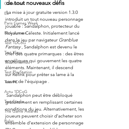
de tout nouveaux défis
Gamescom
 La mise à jour gratuite version 1.3.0 
E3
introduit un tout nouveau personnage 
Paris Games Week
jouable : Sandalphon, protecteur du 
Royaume Céleste. Initialement lancé 
Early Access
dans le jeu par navigateur 
Granblue 
Test 1DCoG
Fantasy
 , Sandalphon est devenu le 
Test Xbox
chef des quatre primarques : des êtres 
angéliques qui gouvernent les quatre 
Test Nintendo
éléments. Maintenant, il descend 
Test PlayStation
sur Relink pour prêter sa lame à la 
cause de l'équipage .
Test PC
Actu 1DCoG
 Sandalphon peut être débloqué 
Test Stadia
gratuitement en remplissant certaines 
conditions du jeu. Alternativement, les 
The Game Awards
joueurs peuvent choisir d’acheter son 
Balan
ensemble d’extension de personnage 