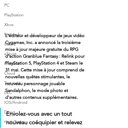
PC
PlayStation
Xbox
Nintendo
L'éditeur et développeur de jeux vidéo 
Cygames, Inc. a annoncé la troisième 
Salons
mise à jour majeure gratuite du RPG 
eSport
d'action Granblue Fantasy : Relink pour 
PlayStation 5, PlayStation 4 et Steam le 
Previews
31 mai. Cette mise à jour comprend de 
Cloud
nouvelles quêtes stimulantes, le 
Test indé
nouveau personnage jouable 
Sandalphon, le mode photo et 
DLC
d'autres contenus supplémentaires.
IOS/Android
Direct
Envolez-vous avec un tout 
nouveau coéquipier et relevez 
High Tech