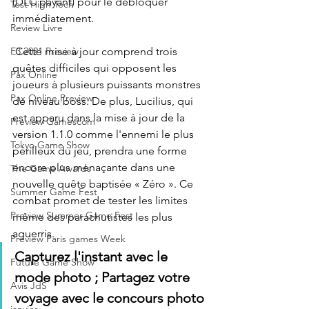
(DLC payant) pour le débloquer 
Test High Tech
immédiatement.
Review Livre
 Cette mise à jour comprend trois 
E3 2021 Preview
quêtes difficiles qui opposent les 
Pax Online
joueurs à plusieurs puissants monstres 
Pax Online Preview
de niveau boss. De plus, Lucilius, qui 
est apparu dans la mise à jour de la 
Preview Gamescom
version 1.1.0 comme l'ennemi le plus 
Tokyo Game Show
périlleux du jeu, prendra une forme 
encore plus menaçante dans une 
The Game Awards
nouvelle quête baptisée « Zéro ». Ce 
Summer Game Fest
combat promet de tester les limites 
Preview Summer Game Fest
même des parachutistes les plus 
aguerris.
Preview Paris games Week
Capturez l'instant avec le 
Future Game Show
mode photo ; Partagez votre 
Avis JdS
voyage avec le concours photo 