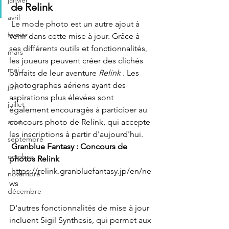
janvier
de Relink
avril
 Le mode photo est un autre ajout à 
fevrier
venir dans cette mise à jour. Grâce à 
ses différents outils et fonctionnalités, 
mars
les joueurs peuvent créer des clichés 
mai
parfaits de leur aventure 
Relink
 . Les 
photographes aériens ayant des 
juin
aspirations plus élevées sont 
juillet
également encouragés à participer au 
concours photo de Relink, qui accepte 
aout
les inscriptions à partir d'aujourd'hui.
septembre
Granblue Fantasy : Concours de 
octobre
photos Relink
https://relink.granbluefantasy.jp/en/ne
novembre
ws
décembre
D'autres fonctionnalités de mise à jour 
incluent Sigil Synthesis, qui permet aux 