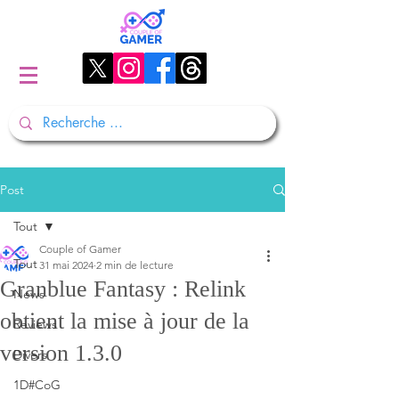
Post
Tout
Couple of Gamer
Tout
31 mai 2024
2 min de lecture
Granblue Fantasy : Relink
News
obtient la mise à jour de la
Reviews
version 1.3.0
Divers
1D#CoG