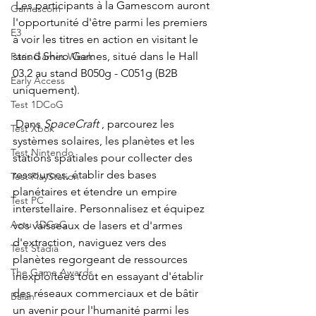
Les participants à la Gamescom auront 
Gamescom
l'opportunité d'être parmi les premiers 
E3
à voir les titres en action en visitant le 
stand Shiro Games, situé dans le Hall 
Paris Games Week
03.2 au stand B050g - C051g (B2B 
Early Access
uniquement).
Test 1DCoG
Dans
SpaceCraft
, parcourez les 
Test Xbox
systèmes solaires, les planètes et les 
Test Nintendo
stations spatiales pour collecter des 
ressources, établir des bases 
Test PlayStation
planétaires et étendre un empire 
Test PC
interstellaire. Personnalisez et équipez 
Actu 1DCoG
vos vaisseaux de lasers et d'armes 
d'extraction, naviguez vers des 
Test Stadia
planètes regorgeant de ressources 
The Game Awards
inexploitées tout en essayant d'établir 
des réseaux commerciaux et de bâtir 
Balan
un avenir pour l'humanité parmi les 