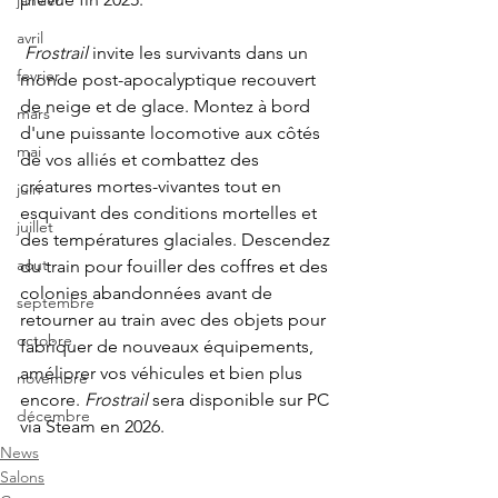
janvier
avril
Frostrail
invite les survivants dans un 
fevrier
monde post-apocalyptique recouvert 
de neige et de glace. Montez à bord 
mars
d'une puissante locomotive aux côtés 
mai
de vos alliés et combattez des 
créatures mortes-vivantes tout en 
juin
esquivant des conditions mortelles et 
juillet
des températures glaciales. Descendez 
aout
du train pour fouiller des coffres et des 
colonies abandonnées avant de 
septembre
retourner au train avec des objets pour 
octobre
fabriquer de nouveaux équipements, 
améliorer vos véhicules et bien plus 
novembre
encore.
Frostrail
sera disponible sur PC 
décembre
via Steam en 2026.
News
Salons