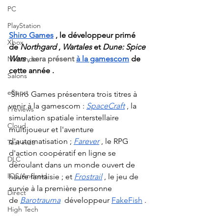
PC
PlayStation
Shiro Games
, le développeur primé 
Xbox
de
Northgard
,
Wartales
et
Dune: Spice 
Wars
 , sera présent 
à la gamescom
de 
Nintendo
cette année
.
Salons
eSport
Shiro Games présentera trois titres à 
venir à la gamescom :
SpaceCraft
, la 
Previews
simulation spatiale interstellaire 
Cloud
multijoueur et l'aventure 
d'automatisation ;
Farever
, le RPG 
Test indé
d'action coopératif en ligne se 
DLC
déroulant dans un monde ouvert de 
IOS/Android
haute fantaisie ; et
Frostrail
, le jeu de 
survie à la première personne 
Direct
de
Barotrauma
développeur
FakeFish
.
High Tech