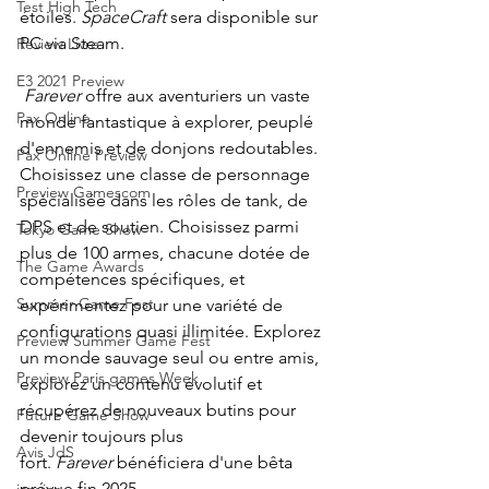
Test High Tech
étoiles.
SpaceCraft
sera disponible sur 
PC via Steam.
Review Livre
E3 2021 Preview
Farever
offre aux aventuriers un vaste 
Pax Online
monde fantastique à explorer, peuplé 
d'ennemis et de donjons redoutables. 
Pax Online Preview
Choisissez une classe de personnage 
Preview Gamescom
spécialisée dans les rôles de tank, de 
DPS et de soutien. Choisissez parmi 
Tokyo Game Show
plus de 100 armes, chacune dotée de 
The Game Awards
compétences spécifiques, et 
Summer Game Fest
expérimentez pour une variété de 
configurations quasi illimitée. Explorez 
Preview Summer Game Fest
un monde sauvage seul ou entre amis, 
Preview Paris games Week
explorez un contenu évolutif et 
récupérez de nouveaux butins pour 
Future Game Show
devenir toujours plus 
Avis JdS
fort.
Farever
bénéficiera d'une bêta 
prévue fin 2025.