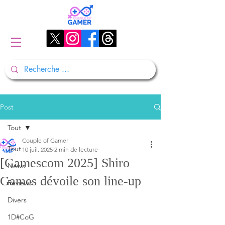
Post
Tout
Couple of Gamer
Tout
10 juil. 2025
2 min de lecture
[Gamescom 2025] Shiro
News
Games dévoile son line-up
Reviews
Divers
1D#CoG