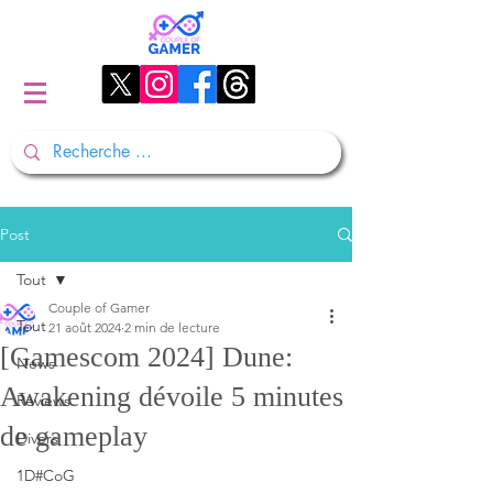
Post
Tout
Couple of Gamer
Tout
21 août 2024
2 min de lecture
[Gamescom 2024] Dune:
News
Awakening dévoile 5 minutes
Reviews
de gameplay
Divers
1D#CoG