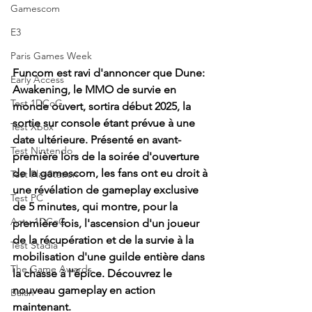
Gamescom
E3
Paris Games Week
Funcom est ravi d'annoncer que Dune: 
Early Access
Awakening, le MMO de survie en 
Test 1DCoG
monde ouvert, sortira début 2025, la 
sortie sur console étant prévue à une 
Test Xbox
date ultérieure. Présenté en avant-
Test Nintendo
première lors de la soirée d'ouverture 
de la gamescom, les fans ont eu droit à 
Test PlayStation
une révélation de gameplay exclusive 
Test PC
de 5 minutes, qui montre, pour la 
Actu 1DCoG
première fois, l'ascension d'un joueur 
de la récupération et de la survie à la 
Test Stadia
mobilisation d'une guilde entière dans 
The Game Awards
la chasse à l'épice. Découvrez le 
nouveau gameplay en action 
Balan
maintenant.