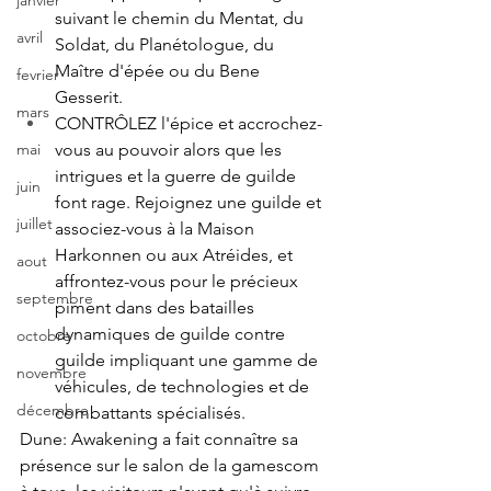
janvier
suivant le chemin du Mentat, du 
avril
Soldat, du Planétologue, du 
Maître d'épée ou du Bene 
fevrier
Gesserit.
mars
CONTRÔLEZ l'épice et accrochez-
vous au pouvoir alors que les 
mai
intrigues et la guerre de guilde 
juin
font rage. Rejoignez une guilde et 
juillet
associez-vous à la Maison 
Harkonnen ou aux Atréides, et 
aout
affrontez-vous pour le précieux 
septembre
piment dans des batailles 
dynamiques de guilde contre 
octobre
guilde impliquant une gamme de 
novembre
véhicules, de technologies et de 
décembre
combattants spécialisés.
Dune: Awakening a fait connaître sa 
présence sur le salon de la gamescom 