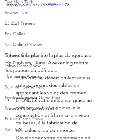
Test High Tech
https://youtu.be/Ud3EW5aAUZ8
Review Livre
E3 2021 Preview
Pax Online
Pax Online Preview
Situé sur la planète la plus dangereuse 
Preview Gamescom
de l'univers, Dune: Awakening mettra 
Tokyo Game Show
les joueurs au défi de...
The Game Awards
SURVIVRE au désert brûlant et aux 
colossaux vers des sables en 
Summer Game Fest
apprenant les voies des Fremen.
Preview Summer Game Fest
ÉTENDEZ votre influence grâce au 
combat, au flux d'épices, à la 
Preview Paris games Week
construction et à la mise à niveau 
Future Game Show
de bases, à la fabrication de 
Avis JdS
véhicules et au commerce. 
Développez votre personnage en 