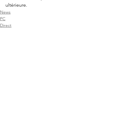
ultérieure.
News
PC
Direct
Voir tout
Posts récents