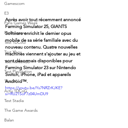
Gamescom
E3
Après avoir tout récemment annoncé 
Paris Games Week
Farming Simulator 25, GIANTS 
Early Access
Software enrichit le dernier opus 
mobile de sa série familiale avec du 
Test 1DCoG
nouveau contenu. Quatre nouvelles 
Test Xbox
machines viennent s'ajouter au jeu et 
sont désormais disponibles pour 
Test Nintendo
Farming Simulator 23 sur Nintendo 
Test PlayStation
Switch, iPhone, iPad et appareils 
Test PC
Android™. 
https://youtu.be/Ys7NRZrKJKE?
Actu 1DCoG
si=RU21SoF7z04UmDU9
Test Stadia
The Game Awards
Balan