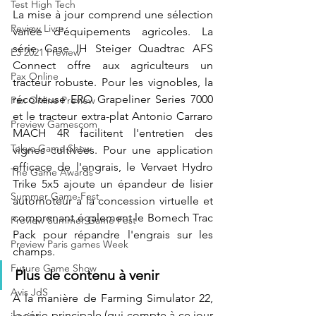
Test High Tech
La mise à jour comprend une sélection 
Review Livre
variée d'équipements agricoles. La 
série Case IH Steiger Quadtrac AFS 
E3 2021 Preview
Connect offre aux agriculteurs un 
Pax Online
tracteur robuste. Pour les vignobles, la 
récolteuse ERO Grapeliner Series 7000 
Pax Online Preview
et le tracteur extra-plat Antonio Carraro 
Preview Gamescom
MACH 4R facilitent l'entretien des 
Tokyo Game Show
vignes cultivées. Pour une application 
efficace de l'engrais, le Vervaet Hydro 
The Game Awards
Trike 5x5 ajoute un épandeur de lisier 
Summer Game Fest
automoteur à la concession virtuelle et 
comprenant également le Bomech Trac 
Preview Summer Game Fest
Pack pour répandre l'engrais sur les 
Preview Paris games Week
champs.
Future Game Show
Plus de contenu à venir 
Avis JdS
À la manière de Farming Simulator 22, 
la série principale (qui compte à ce jour 