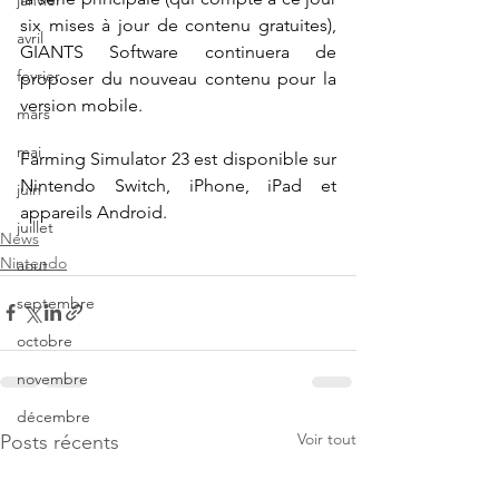
janvier
six mises à jour de contenu gratuites), 
avril
GIANTS Software continuera de 
fevrier
proposer du nouveau contenu pour la 
version mobile.
mars
mai
Farming Simulator 23 est disponible sur 
Nintendo Switch, iPhone, iPad et 
juin
appareils Android.
juillet
News
Nintendo
aout
septembre
octobre
novembre
décembre
Voir tout
Posts récents