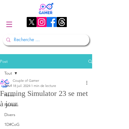
Post
Tout
Couple of Gamer
Tout
18 juil. 2024
1 min de lecture
Farming Simulator 23 se met
News
à jour
Reviews
Divers
1D#CoG