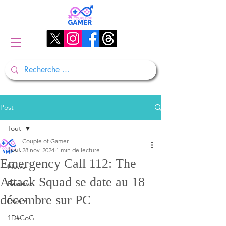
Post
Tout
Couple of Gamer
Tout
28 nov. 2024
1 min de lecture
Emergency Call 112: The
News
Attack Squad se date au 18
Reviews
décembre sur PC
Divers
1D#CoG