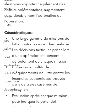
janvier
aléatoires apportent également des 
avril
défis supplémentaires, augmentant 
considérablement l'adrénaline de 
fevrier
l'opération.
mars
Caractéristiques:
mai
Une large gamme de missions de 
juin
lutte contre les incendies réalistes
juillet
Les décisions tactiques prises lors 
d'une opération influencent le 
aout
déroulement de chaque mission
septembre
Utilisez une multitude 
d'équipements de lutte contre les 
octobre
incendies authentiques trouvés 
novembre
dans de vraies casernes de 
décembre
pompiers
Evaluation après chaque mission 
pour indiquer le potentiel 