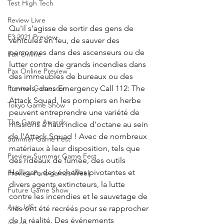
Test High Tech
Review Livre
Qu'il s'agisse de sortir des gens de 
E3 2021 Preview
véhicules en feu, de sauver des 
personnes dans des ascenseurs ou de 
Pax Online
lutter contre de grands incendies dans 
Pax Online Preview
des immeubles de bureaux ou des 
tunnels, dans Emergency Call 112: The 
Preview Gamescom
Attack Squad, les pompiers en herbe 
Tokyo Game Show
peuvent entreprendre une variété de 
The Game Awards
missions à haut indice d'octane au sein 
de l'Attack Squad ! Avec de nombreux 
Summer Game Fest
matériaux à leur disposition, tels que 
Preview Summer Game Fest
des rideaux de fumée, des outils 
Halligan, des échelles pivotantes et 
Preview Paris games Week
divers agents extincteurs, la lutte 
Future Game Show
contre les incendies et le sauvetage de 
Avis JdS
vies ont été recréés pour se rapprocher 
de la réalité. Des événements 