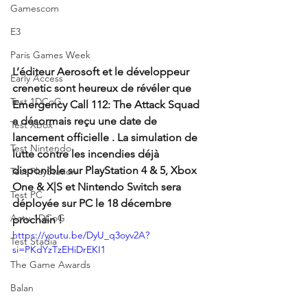
Gamescom
E3
Paris Games Week
L’éditeur Aerosoft et le développeur 
Early Access
crenetic sont heureux de révéler que 
Test 1DCoG
Emergency Call 112: The Attack Squad 
a désormais reçu une date de 
Test Xbox
lancement officielle . La simulation de 
Test Nintendo
lutte contre les incendies déjà 
disponible sur PlayStation 4 & 5, Xbox 
Test PlayStation
One & X|S et Nintendo Switch sera 
Test PC
déployée sur PC le 18 décembre 
Actu 1DCoG
prochain !
https://youtu.be/DyU_q3oyv2A?
Test Stadia
si=PKdYzTzEHiDrEKI1
The Game Awards
Balan