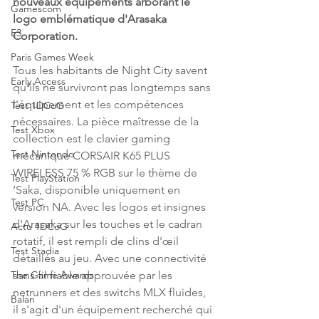
nouveaux équipements arborant le 
Gamescom
logo emblématique d'Arasaka 
E3
Corporation.
Paris Games Week
Tous les habitants de Night City savent 
Early Access
qu'ils ne survivront pas longtemps sans 
l'équipement et les compétences 
Test 1DCoG
nécessaires. La pièce maîtresse de la 
Test Xbox
collection est le clavier gaming 
Test Nintendo
mécanique CORSAIR K65 PLUS 
WIRELESS 75 % RGB sur le thème de 
Test PlayStation
‘Saka, disponible uniquement en 
Test PC
version NA. Avec les logos et insignes 
d'Arasaka sur les touches et le cadran 
Actu 1DCoG
rotatif, il est rempli de clins d'œil 
Test Stadia
détaillés au jeu. Avec une connectivité 
sans fil fiable approuvée par les 
The Game Awards
netrunners et des switchs MLX fluides, 
Balan
il s'agit d'un équipement recherché qui 