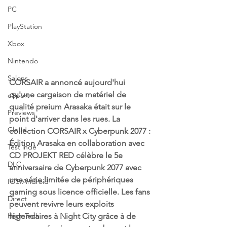
PC
PlayStation
Xbox
Nintendo
Salons
CORSAIR a annoncé aujourd'hui 
qu'une cargaison de matériel de 
eSport
qualité preium Arasaka était sur le 
Previews
point d'arriver dans les rues. La 
Cloud
collection CORSAIR x Cyberpunk 2077 : 
Édition Arasaka en collaboration avec 
Test indé
CD PROJEKT RED célèbre le 5e 
DLC
anniversaire de Cyberpunk 2077 avec 
une série limitée de périphériques 
IOS/Android
gaming sous licence officielle. Les fans 
Direct
peuvent revivre leurs exploits 
légendaires à Night City grâce à de 
High Tech