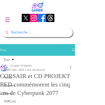
Post
Tout
Couple of Gamer
Tout
9 déc. 2025
1 min de lecture
CORSAIR et CD PROJEKT
News
RED commémorent les cinq
Reviews
ans de Cyberpunk 2077
Divers
1D#CoG