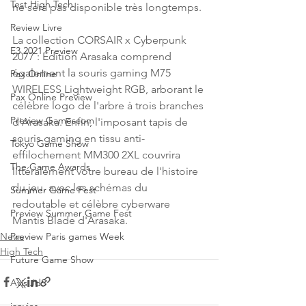
Test High Tech
ne sera pas disponible très longtemps.
Review Livre
La collection CORSAIR x Cyberpunk 
E3 2021 Preview
2077 : Édition Arasaka comprend 
également la souris gaming M75 
Pax Online
WIRELESS Lightweight RGB, arborant le 
Pax Online Preview
célèbre logo de l'arbre à trois branches 
Preview Gamescom
d'Arasaka. Enfin, l'imposant tapis de 
souris gaming en tissu anti-
Tokyo Game Show
effilochement MM300 2XL couvrira 
The Game Awards
littéralement votre bureau de l'histoire 
du jeu, avec les schémas du 
Summer Game Fest
redoutable et célèbre cyberware 
Preview Summer Game Fest
Mantis Blade d'Arasaka.
News
Preview Paris games Week
High Tech
Future Game Show
Avis JdS