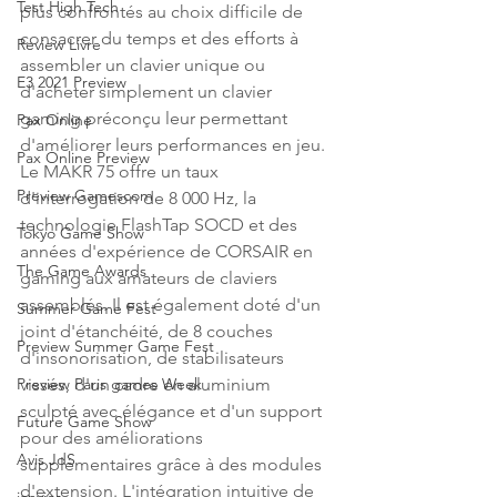
Test High Tech
plus confrontés au choix difficile de 
consacrer du temps et des efforts à 
Review Livre
assembler un clavier unique ou 
E3 2021 Preview
d'acheter simplement un clavier 
gaming préconçu leur permettant 
Pax Online
d'améliorer leurs performances en jeu. 
Pax Online Preview
Le MAKR 75 offre un taux 
Preview Gamescom
d'interrogation de 8 000 Hz, la 
technologie FlashTap SOCD et des 
Tokyo Game Show
années d'expérience de CORSAIR en 
The Game Awards
gaming aux amateurs de claviers 
assemblés. Il est également doté d'un 
Summer Game Fest
joint d'étanchéité, de 8 couches 
Preview Summer Game Fest
d'insonorisation, de stabilisateurs 
vissés, d'un cadre en aluminium 
Preview Paris games Week
sculpté avec élégance et d'un support 
Future Game Show
pour des améliorations 
Avis JdS
supplémentaires grâce à des modules 
d'extension. L'intégration intuitive de 