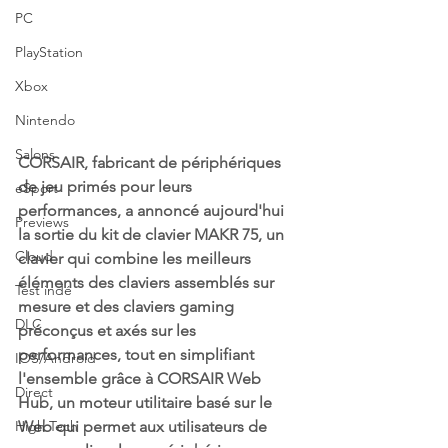
PC
PlayStation
Xbox
Nintendo
Salons
CORSAIR, fabricant de périphériques 
de jeu primés pour leurs 
eSport
performances, a annoncé aujourd'hui 
Previews
la sortie du kit de clavier MAKR 75, un 
Cloud
clavier qui combine les meilleurs 
éléments des claviers assemblés sur 
Test indé
mesure et des claviers gaming 
DLC
préconçus et axés sur les 
performances, tout en simplifiant 
IOS/Android
l'ensemble grâce à CORSAIR Web 
Direct
Hub, un moteur utilitaire basé sur le 
Web qui permet aux utilisateurs de 
High Tech