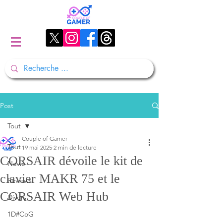
Post
Tout
Couple of Gamer
Tout
19 mai 2025
2 min de lecture
CORSAIR dévoile le kit de
News
clavier MAKR 75 et le
Reviews
CORSAIR Web Hub
Divers
1D#CoG