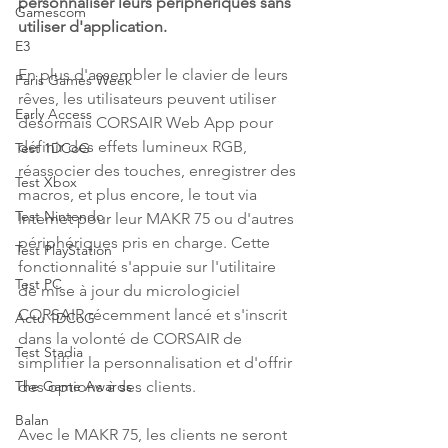
personnaliser leurs périphériques sans 
Gamescom
utiliser d'application.
E3
En plus d'assembler le clavier de leurs 
Paris Games Week
rêves, les utilisateurs peuvent utiliser 
Early Access
désormais CORSAIR Web App pour 
définir des effets lumineux RGB, 
Test 1DCoG
réassocier des touches, enregistrer des 
Test Xbox
macros, et plus encore, le tout via 
Test Nintendo
Internet pour leur MAKR 75 ou d'autres 
périphériques pris en charge. Cette 
Test PlayStation
fonctionnalité s'appuie sur l'utilitaire 
Test PC
de mise à jour du micrologiciel 
CORSAIR récemment lancé et s'inscrit 
Actu 1DCoG
dans la volonté de CORSAIR de 
Test Stadia
simplifier la personnalisation et d'offrir 
des options à ses clients.
The Game Awards
Balan
Avec le MAKR 75, les clients ne seront 