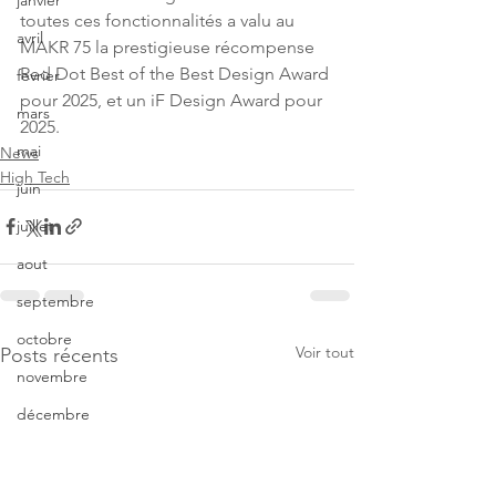
janvier
toutes ces fonctionnalités a valu au 
avril
MAKR 75 la prestigieuse récompense 
Red Dot Best of the Best Design Award 
fevrier
pour 2025, et un iF Design Award pour 
mars
2025.
mai
News
High Tech
juin
juillet
aout
septembre
octobre
Voir tout
Posts récents
novembre
décembre