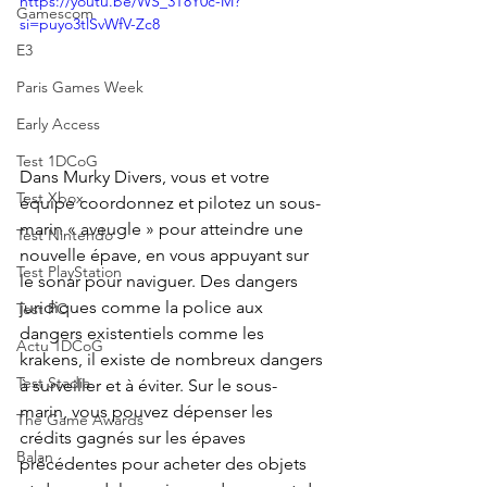
https://youtu.be/WS_3T8Y0c-M?
Gamescom
si=puyo3tlSvWfV-Zc8
E3
Paris Games Week
Early Access
Test 1DCoG
Dans Murky Divers, vous et votre 
Test Xbox
équipe coordonnez et pilotez un sous-
marin « aveugle » pour atteindre une 
Test Nintendo
nouvelle épave, en vous appuyant sur 
Test PlayStation
le sonar pour naviguer. Des dangers 
juridiques comme la police aux 
Test PC
dangers existentiels comme les 
Actu 1DCoG
krakens, il existe de nombreux dangers 
Test Stadia
à surveiller et à éviter. Sur le sous-
marin, vous pouvez dépenser les 
The Game Awards
crédits gagnés sur les épaves 
Balan
précédentes pour acheter des objets 