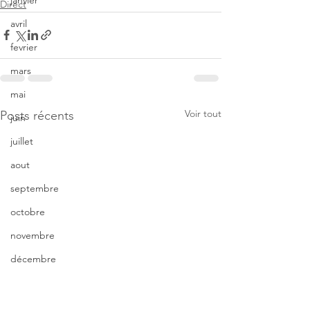
janvier
Direct
avril
fevrier
mars
mai
Voir tout
Posts récents
juin
juillet
aout
septembre
octobre
novembre
décembre