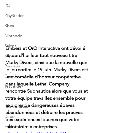
PC
PlayStation
Xbox
Nintendo
Salons
Embers et OrO Interactive ont dévoilé 
aujourd'hui leur tout nouveau titre 
eSport
Murky Divers, ainsi que la nouvelle que 
Previews
le jeu sortira le 19 juin. Murky Divers est 
Cloud
une comédie d'horreur coopérative 
dans laquelle Lethal Company 
Test indé
rencontre Subnautica alors que vous et 
DLC
votre équipe travaillez ensemble pour 
explorer de dangereuses épaves 
IOS/Android
abandonnées et détruire les preuves 
Direct
des expériences louches que votre 
laboratoire a entreprises.
High Tech