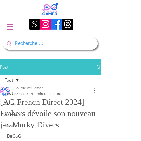
Post
Tout
Couple of Gamer
Tout
29 mai 2024
1 min de lecture
[AG French Direct 2024]
News
Embers dévoile son nouveau
Reviews
jeu Murky Divers
Divers
1D#CoG