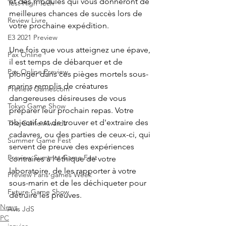
et des modules qui vous donneront de 
Test High Tech
meilleures chances de succès lors de 
Review Livre
votre prochaine expédition.
E3 2021 Preview
Une fois que vous atteignez une épave, 
Pax Online
il est temps de débarquer et de 
Pax Online Preview
plonger dans ces pièges mortels sous-
marins remplis de créatures 
Preview Gamescom
dangereuses désireuses de vous 
Tokyo Game Show
préparer leur prochain repas. Votre 
objectif est de trouver et d'extraire des 
The Game Awards
cadavres, ou des parties de ceux-ci, qui 
Summer Game Fest
servent de preuve des expériences 
Preview Summer Game Fest
contraires à l'éthique de votre 
laboratoire, de les rapporter à votre 
Preview Paris games Week
sous-marin et de les déchiqueter pour 
Future Game Show
détruire les preuves.
News
Avis JdS
PC