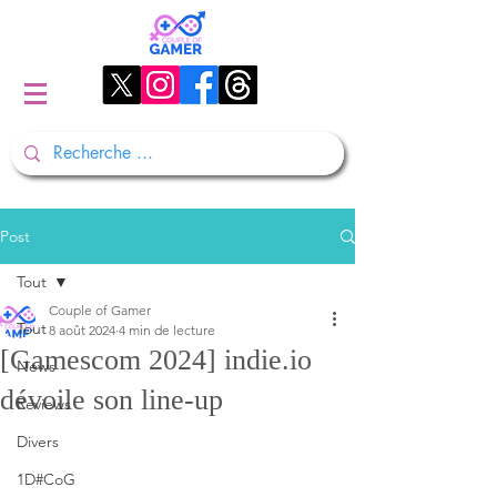
Post
Tout
Couple of Gamer
Tout
8 août 2024
4 min de lecture
[Gamescom 2024] indie.io
News
dévoile son line-up
Reviews
Divers
1D#CoG