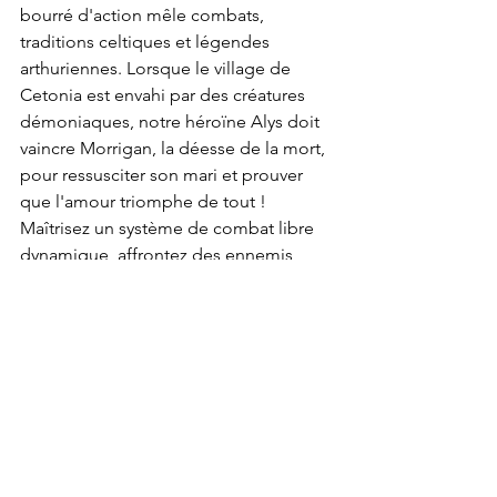
bourré d'action mêle combats, 
traditions celtiques et légendes 
arthuriennes. Lorsque le village de 
Cetonia est envahi par des créatures 
démoniaques, notre héroïne Alys doit 
vaincre Morrigan, la déesse de la mort, 
pour ressusciter son mari et prouver 
que l'amour triomphe de tout ! 
Maîtrisez un système de combat libre 
dynamique, affrontez des ennemis 
implacables et découvrez des secrets 
dans un monde fantastique en pixel art 
magnifiquement conçu. SoulQuest 
offre un gameplay intense et une 
narration immersive, avec des 
récompenses convaincantes pour les 
contributeurs Kickstarter (y compris des 
copies physiques Switch en 
collaboration avec Limited Run Games) 