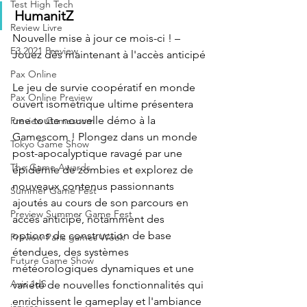
Test High Tech
HumanitZ
Review Livre
Nouvelle mise à jour ce mois-ci ! – 
E3 2021 Preview
Jouez dès maintenant à l'accès anticipé
Pax Online
Le jeu de survie coopératif en monde 
Pax Online Preview
ouvert isométrique ultime présentera 
une toute nouvelle démo à la 
Preview Gamescom
Gamescom ! Plongez dans un monde 
Tokyo Game Show
post-apocalyptique ravagé par une 
The Game Awards
épidémie de zombies et explorez de 
nouveaux contenus passionnants 
Summer Game Fest
ajoutés au cours de son parcours en 
Preview Summer Game Fest
accès anticipé, notamment des 
options de construction de base 
Preview Paris games Week
étendues, des systèmes 
Future Game Show
météorologiques dynamiques et une 
Avis JdS
variété de nouvelles fonctionnalités qui 
enrichissent le gameplay et l'ambiance 