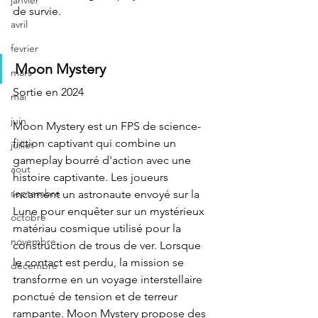
janvier
de survie.
avril
fevrier
Moon Mystery
mars
Sortie en 2024
mai
juin
Moon Mystery est un FPS de science-
fiction captivant qui combine un 
juillet
gameplay bourré d'action avec une 
aout
histoire captivante. Les joueurs 
septembre
incarnent un astronaute envoyé sur la 
Lune pour enquêter sur un mystérieux 
octobre
matériau cosmique utilisé pour la 
novembre
construction de trous de ver. Lorsque 
le contact est perdu, la mission se 
décembre
transforme en un voyage interstellaire 
ponctué de tension et de terreur 
rampante. Moon Mystery propose des 