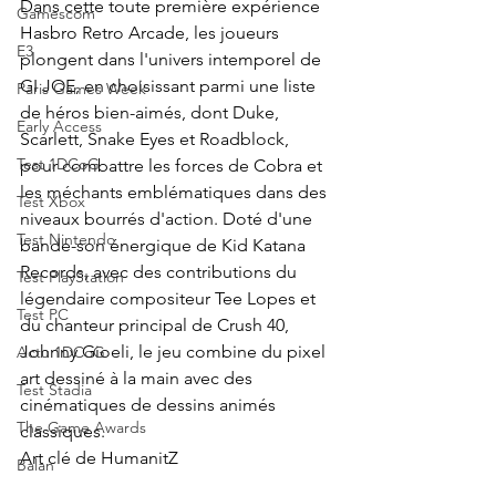
Dans cette toute première expérience 
Gamescom
Hasbro Retro Arcade, les joueurs 
E3
plongent dans l'univers intemporel de 
GI JOE, en choisissant parmi une liste 
Paris Games Week
de héros bien-aimés, dont Duke, 
Early Access
Scarlett, Snake Eyes et Roadblock, 
Test 1DCoG
pour combattre les forces de Cobra et 
les méchants emblématiques dans des 
Test Xbox
niveaux bourrés d'action. Doté d'une 
Test Nintendo
bande-son énergique de Kid Katana 
Records, avec des contributions du 
Test PlayStation
légendaire compositeur Tee Lopes et 
Test PC
du chanteur principal de Crush 40, 
Johnny Gioeli, le jeu combine du pixel 
Actu 1DCoG
art dessiné à la main avec des 
Test Stadia
cinématiques de dessins animés 
The Game Awards
classiques.
Art clé de HumanitZ
Balan