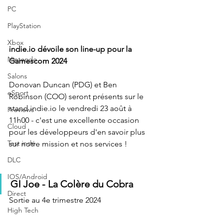
PC
PlayStation
Xbox
indie.io
 dévoile son line-up pour la 
Nintendo
Gamescom 2024
Salons
Donovan Duncan (PDG) et Ben 
eSport
Robinson (COO) seront présents sur le 
stand indie.io le vendredi 23 août à 
Previews
11h00 - c'est une excellente occasion 
Cloud
pour les développeurs d'en savoir plus 
Test indé
sur notre mission et nos services !
DLC
IOS/Android
GI Joe - La Colère du Cobra
Direct
Sortie au 4e trimestre 2024
High Tech