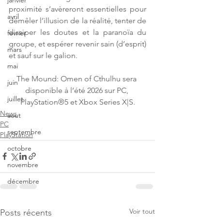
janvier
proximité s’avèreront essentielles pour 
avril
démêler l’illusion de la réalité, tenter de 
dissiper les doutes et la paranoïa du 
fevrier
groupe, et espérer revenir sain (d’esprit) 
mars
et sauf sur le galion.  
mai
The Mound: Omen of Cthulhu sera 
juin
disponible à l’été 2026 sur PC, 
juillet
PlayStation®5 et Xbox Series X|S.
News
aout
PC
septembre
PlayStation
octobre
novembre
décembre
Voir tout
Posts récents