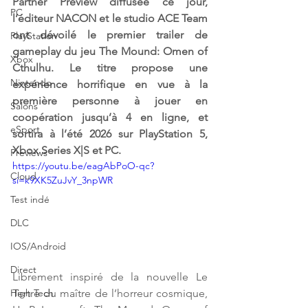
Partner Preview diffusée ce jour, 
PC
l’éditeur NACON et le studio ACE Team 
ont dévoilé le premier trailer de 
PlayStation
gameplay du jeu The Mound: Omen of 
Xbox
Cthulhu. Le titre propose une 
Nintendo
expérience horrifique en vue à la 
première personne à jouer en 
Salons
coopération jusqu’à 4 en ligne, et 
eSport
sortira à l’été 2026 sur PlayStation 5, 
Xbox Series X|S et PC.  
Previews
https://youtu.be/eagAbPoO-qc?
Cloud
si=k9XK5ZuJvY_3npWR
Test indé
DLC
IOS/Android
Direct
Librement inspiré de la nouvelle Le 
Tertre du maître de l’horreur cosmique, 
High Tech