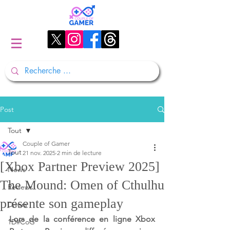
Post
Tout
Couple of Gamer
Tout
21 nov. 2025
2 min de lecture
[Xbox Partner Preview 2025]
News
The Mound: Omen of Cthulhu
Reviews
présente son gameplay
Divers
Lors de la conférence en ligne Xbox 
1D#CoG