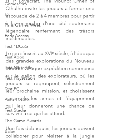
H. P. Lovecraft, The Mound: Omen of 
Gamescom
Cthulhu invite les joueurs à former une 
E3
escouade de 2 à 4 membres pour partir 
à la recherche d’une cité souterraine 
Paris Games Week
légendaire renfermant des trésors 
Early Access
inestimables.
Test 1DCoG
Le jeu s’inscrit au XVIᵉ siècle, à l’époque 
Test Xbox
des grandes explorations du Nouveau 
Test Nintendo
Monde. Chaque expédition commence 
sur le galion des explorateurs, où les 
Test PlayStation
joueurs se regroupent, sélectionnent 
Test PC
leur prochaine mission, et choisissent 
ensemble les armes et l’équipement 
Actu 1DCoG
qui leur donneront une chance de 
Test Stadia
survivre à ce qui les attend.
The Game Awards
Une fois débarqués, les joueurs doivent 
Balan
collaborer pour résister à la jungle 