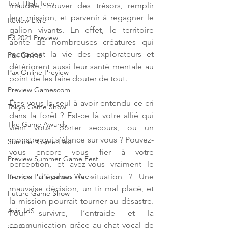
Test High Tech
maudite, trouver des trésors, remplir 
leur mission, et parvenir à regagner le 
Review Livre
galion vivants. En effet, le territoire 
E3 2021 Preview
abrite de nombreuses créatures qui 
menacent la vie des explorateurs et 
Pax Online
détériorent aussi leur santé mentale au 
Pax Online Preview
point de les faire douter de tout.
Preview Gamescom
Êtes-vous le seul à avoir entendu ce cri 
Tokyo Game Show
dans la forêt ? Est-ce là votre allié qui 
The Game Awards
vient vous porter secours, ou un 
monstre qui s’élance sur vous ? Pouvez-
Summer Game Fest
vous encore vous fier à votre 
Preview Summer Game Fest
perception, et avez-vous vraiment le 
temps d'évaluer la situation ? Une 
Preview Paris games Week
mauvaise décision, un tir mal placé, et 
Future Game Show
la mission pourrait tourner au désastre. 
Avis JdS
Pour survivre, l’entraide et la 
communication grâce au chat vocal de 