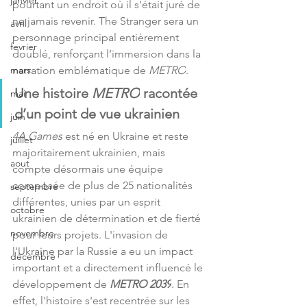
janvier
pourtant un endroit où il s'était juré de 
ne jamais revenir. The Stranger sera un 
avril
personnage principal entièrement 
fevrier
doublé, renforçant l’immersion dans la 
narration emblématique de 
METRO
.
mars
Une histoire 
METRO
 racontée 
mai
d’un point de vue ukrainien
juin
4A Games
 est né en Ukraine et reste 
juillet
majoritairement ukrainien, mais 
aout
compte désormais une équipe 
composée de plus de 25 nationalités 
septembre
différentes, unies par un esprit 
octobre
ukrainien de détermination et de fierté 
novembre
pour leurs projets. L'invasion de 
l'Ukraine par la Russie a eu un impact 
décembre
important et a directement influencé le 
développement de 
METRO 2039
. En 
effet, l'histoire s'est recentrée sur les 