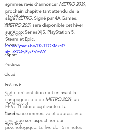
sommes ravis d’annoncer 
METRO 2039
, 
PC
prochain chapitre tant attendu de la 
PlayStation
saga 
METRO
. Signé par 4A Games, 
Xbox
METRO 2039
 sera disponible cet hiver 
sur Xbox Series X|S, PlayStation 5, 
Nintendo
Steam et Epic.
Salons
https://youtu.be/TKvTTQXMkz4?
si=LsXO4fyFyxPoYtWY
eSport
Previews
Cloud
Test indé
Cette présentation met en avant la 
DLC
campagne solo de 
METRO 2039
, un 
IOS/Android
FPS à l'histoire captivante et à 
l'ambiance immersive et oppressante, 
Direct
ainsi que son aspect horreur 
High Tech
psychologique. Le live de 15 minutes 