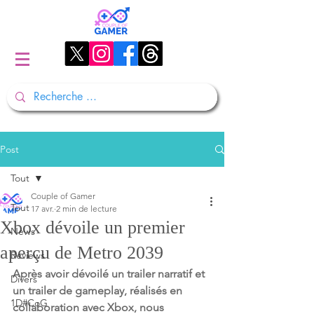
Post
Tout
Couple of Gamer
Tout
17 avr.
2 min de lecture
Xbox dévoile un premier
News
aperçu de Metro 2039
Reviews
Après avoir dévoilé un trailer narratif et 
Divers
un trailer de gameplay, réalisés en 
1D#CoG
collaboration avec Xbox, nous 