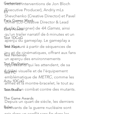
Gamescom
inclut les interventions de Jon Bloch 
(Executive Producer), Andriy mLs 
E3
Shevchenko (Creative Director) et Pavel 
Paris Games Week
Ulmer (Co-Creative Director & Lead 
Audio Designer) de 
4A Games
, ainsi 
Early Access
qu'un trailer narratif de 6 minutes et un 
Test 1DCoG
aperçu du gameplay. Le gameplay a 
été capturé à partir de séquences de 
Test Xbox
jeu et de cinématiques, offrant aux fans 
Test Nintendo
un aperçu des environnements 
Test PlayStation
oppressants qui les attendent, de sa 
fidélité visuelle et de l'équipement 
Test PC
emblématique de 
METRO
, comme les 
Actu 1DCoG
armes et la montre-bracelet, le tout au 
cours d'un combat contre des mutants.
Test Stadia
The Game Awards
Depuis un quart de siècle, les derniers 
Balan
survivants de la guerre nucléaire sont 
pris dans un conflit sans fin dans les 