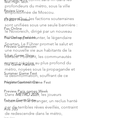
Test High Tech
profondeurs du métro, sous la ville 
Review Livre
empoisonnée de Moscou.  
Aujourd’hui, les factions souterraines 
E3 2021 Preview
sont unifiées sous une seule bannière : 
Pax Online
le Novoreich, dirigé par un nouveau 
Führer appelé Hunter, le légendaire 
Pax Online Preview
Spartan. Le Führer promet le salut et 
Preview Gamescom
une nouvelle vie aux habitants de la 
Tokyo Game Show
surface. Pourtant, les communautés 
restent piégées au plus profond du 
The Game Awards
métro, noyées sous la propagande et 
Summer Game Fest
la désinformation, souffrant de ce 
régime autoritaire.
Preview Summer Game Fest
Preview Paris games Week
Dans 
METRO 2039
, les joueurs 
Future Game Show
incarnent The Stranger, un reclus hanté 
par de terribles rêves éveillés, contraint 
Avis JdS
de redescendre dans le métro, 