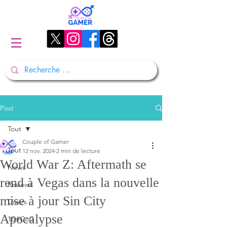
Post
Tout
Couple of Gamer
Tout
12 nov. 2024
2 min de lecture
World War Z: Aftermath se
News
rend à Vegas dans la nouvelle
Reviews
mise à jour Sin City
Divers
Apocalypse
1D#CoG