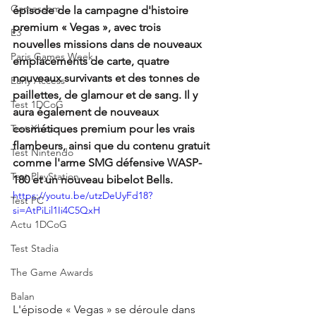
Gamescom
épisode de la campagne d'histoire 
premium « Vegas », avec trois 
E3
nouvelles missions dans de nouveaux 
Paris Games Week
emplacements de carte, quatre 
nouveaux survivants et des tonnes de 
Early Access
paillettes, de glamour et de sang. Il y 
Test 1DCoG
aura également de nouveaux 
cosmétiques premium pour les vrais 
Test Xbox
flambeurs, ainsi que du contenu gratuit 
Test Nintendo
comme l'arme SMG défensive WASP-
Test PlayStation
180 et un nouveau bibelot Bells.
https://youtu.be/utzDeUyFd18?
Test PC
si=AtPiLil1Ii4C5QxH
Actu 1DCoG
Test Stadia
The Game Awards
Balan
L'épisode « Vegas » se déroule dans 