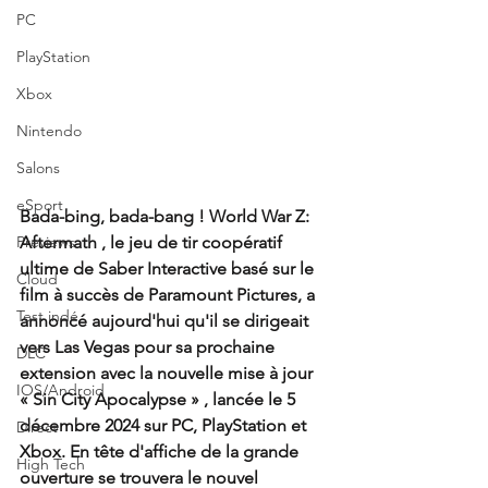
PC
PlayStation
Xbox
Nintendo
Salons
eSport
Bada-bing, bada-bang ! World War Z: 
Aftermath , le jeu de tir coopératif 
Previews
ultime de Saber Interactive basé sur le 
Cloud
film à succès de Paramount Pictures, a 
Test indé
annoncé aujourd'hui qu'il se dirigeait 
vers Las Vegas pour sa prochaine 
DLC
extension avec la nouvelle mise à jour 
IOS/Android
« Sin City Apocalypse » , lancée le 5 
décembre 2024 sur PC, PlayStation et 
Direct
Xbox. En tête d'affiche de la grande 
High Tech
ouverture se trouvera le nouvel 