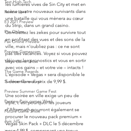
Test High Tech
les lumières vives de Sin City et met en 
scène quatre nouveaux survivants dans 
Review Livre
une bataille qui vous mènera au cœur 
E3 2021 Preview
du Strip, dans un grand casino. 
Pax Online
Combattez les zekes pour survivre tout 
en profitant des vues et des sons de la 
Pax Online Preview
ville, mais n'oubliez pas : ce ne sont 
Preview Gamescom
pas des vacances. Voyez si vous pouvez 
déjouer les pronostics et vous en sortir 
Tokyo Game Show
avec vos gains – et votre vie – intacts ! 
The Game Awards
L'épisode « Vegas » sera disponible le 
5 décembre au prix de 9,99 $.
Summer Game Fest
Preview Summer Game Fest
Une soirée en ville exige un peu de 
Preview Paris games Week
style, c'est pourquoi les joueurs 
d'Aftermath pourront également se 
Future Game Show
procurer le nouveau pack premium « 
Avis JdS
Vegas Skin Pack » DLC le 5 décembre 
pour 4,99 $, comprenant une tenue 