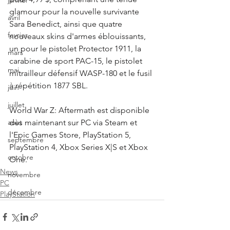
janvier
glamour pour la nouvelle survivante 
avril
Sara Benedict, ainsi que quatre 
fevrier
nouveaux skins d'armes éblouissants, 
un pour le pistolet Protector 1911, la 
mars
carabine de sport PAC-15, le pistolet 
mai
mitrailleur défensif WASP-180 et le fusil 
à répétition 1877 SBL.
juin
juillet
World War Z: Aftermath est disponible 
dès maintenant sur PC via Steam et 
aout
l'Epic Games Store, PlayStation 5, 
septembre
PlayStation 4, Xbox Series X|S et Xbox 
octobre
One.
News
novembre
PC
décembre
PlayStation