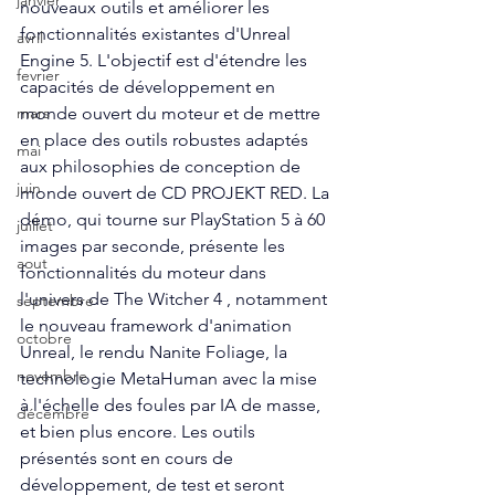
janvier
nouveaux outils et améliorer les 
fonctionnalités existantes d'Unreal 
avril
Engine 5. L'objectif est d'étendre les 
fevrier
capacités de développement en 
monde ouvert du moteur et de mettre 
mars
en place des outils robustes adaptés 
mai
aux philosophies de conception de 
juin
monde ouvert de CD PROJEKT RED. La 
démo, qui tourne sur PlayStation 5 à 60 
juillet
images par seconde, présente les 
aout
fonctionnalités du moteur dans 
l'univers de The Witcher 4 , notamment 
septembre
le nouveau framework d'animation 
octobre
Unreal, le rendu Nanite Foliage, la 
novembre
technologie MetaHuman avec la mise 
à l'échelle des foules par IA de masse, 
décembre
et bien plus encore. Les outils 
présentés sont en cours de 
développement, de test et seront 