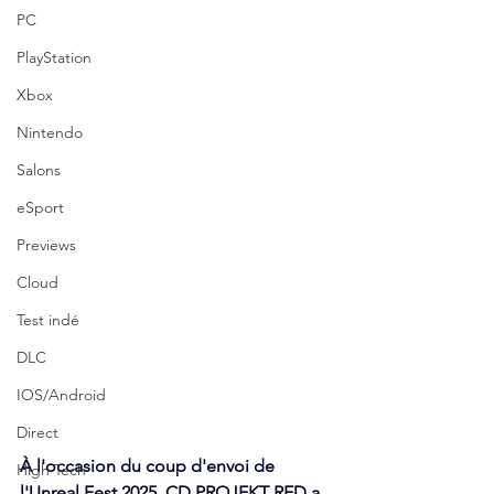
PC
PlayStation
Xbox
Nintendo
Salons
eSport
Previews
Cloud
Test indé
DLC
IOS/Android
Direct
À l'occasion du coup d'envoi de 
High Tech
l'Unreal Fest 2025, CD PROJEKT RED a 