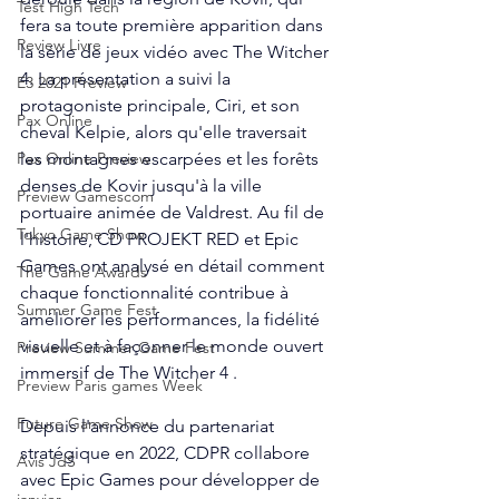
Test High Tech
fera sa toute première apparition dans 
Review Livre
la série de jeux vidéo avec The Witcher 
4. La présentation a suivi la 
E3 2021 Preview
protagoniste principale, Ciri, et son 
Pax Online
cheval Kelpie, alors qu'elle traversait 
les montagnes escarpées et les forêts 
Pax Online Preview
denses de Kovir jusqu'à la ville 
Preview Gamescom
portuaire animée de Valdrest. Au fil de 
Tokyo Game Show
l'histoire, CD PROJEKT RED et Epic 
Games ont analysé en détail comment 
The Game Awards
chaque fonctionnalité contribue à 
Summer Game Fest
améliorer les performances, la fidélité 
visuelle et à façonner le monde ouvert 
Preview Summer Game Fest
immersif de The Witcher 4 .
Preview Paris games Week
Future Game Show
Depuis l'annonce du partenariat 
stratégique en 2022, CDPR collabore 
Avis JdS
avec Epic Games pour développer de 