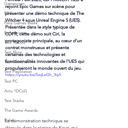
Gamescom
rejoint Epic Games sur scène pour 
E3
présenter une démo technique de The 
Witcher 4 sous Unreal Engine 5 (UE5). 
Paris Games Week
Présentée dans le style typique de 
Early Access
CDPR, cette démo suit Ciri, la 
protagoniste principale, au cœur d'un 
Test 1DCoG
contrat monstrueux et présente 
Test Xbox
certaines des technologies et 
fonctionnalités innovantes de l'UE5 qui 
Test Nintendo
propulseront le monde ouvert du jeu.
Test PlayStation
https://youtu.be/SwjLeGh_3qA
Test PC
Actu 1DCoG
Test Stadia
The Game Awards
Balan
La démonstration technique se 
déroule dans la région de Kovir, qui 