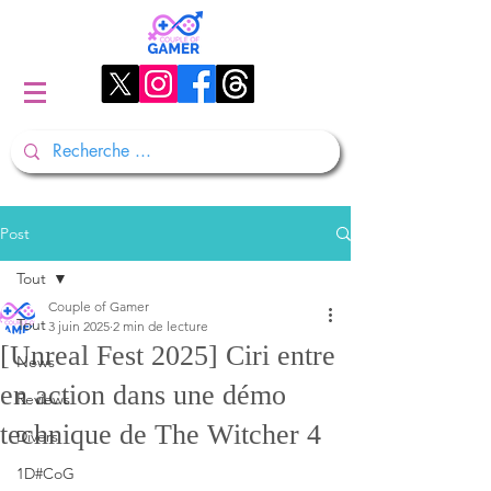
Post
Tout
Couple of Gamer
Tout
3 juin 2025
2 min de lecture
[Unreal Fest 2025] Ciri entre
News
en action dans une démo
Reviews
technique de The Witcher 4
Divers
1D#CoG