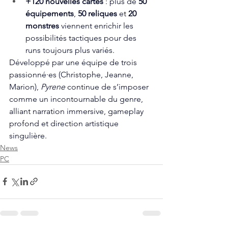
+120 nouvelles cartes
 : plus de 
50 
équipements
, 
50 reliques
 et 
20 
monstres
 viennent enrichir les 
possibilités tactiques pour des 
runs toujours plus variés.
Développé par une équipe de trois 
passionné·es (Christophe, Jeanne, 
Marion), 
Pyrene
 continue de s’imposer 
comme un incontournable du genre, 
alliant narration immersive, gameplay 
profond et direction artistique 
singulière.
News
PC