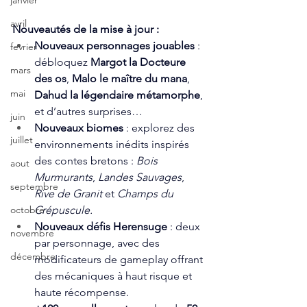
janvier
avril
Nouveautés de la mise à jour :
Nouveaux personnages jouables
 : 
fevrier
débloquez 
Margot la Docteure 
mars
des os
, 
Malo le maître du mana
, 
mai
Dahud la légendaire métamorphe
, 
et d’autres surprises…
juin
Nouveaux biomes
 : explorez des 
juillet
environnements inédits inspirés 
des contes bretons : 
Bois 
aout
Murmurants
, 
Landes Sauvages
, 
septembre
Rive de Granit
 et 
Champs du 
Crépuscule.
octobre
Nouveaux défis Herensuge
 : deux 
novembre
par personnage, avec des 
décembre
modificateurs de gameplay offrant 
des mécaniques à haut risque et 
haute récompense.