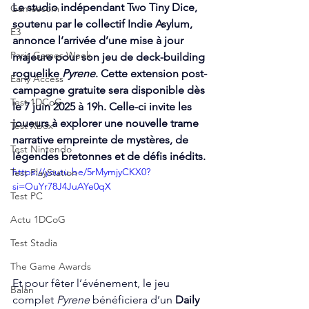
Le studio indépendant Two Tiny Dice, 
Gamescom
soutenu par le collectif Indie Asylum, 
E3
annonce l’arrivée d’une mise à jour 
Paris Games Week
majeure pour son jeu de deck-building 
roguelike 
Pyrene
. Cette extension post-
Early Access
campagne gratuite sera disponible dès 
Test 1DCoG
le 7 juin 2025 à 19h. Celle-ci invite les 
joueurs à explorer une nouvelle trame 
Test Xbox
narrative empreinte de mystères, de 
Test Nintendo
légendes bretonnes et de défis inédits.
https://youtu.be/5rMymjyCKX0?
Test PlayStation
si=OuYr78J4JuAYe0qX
Test PC
Actu 1DCoG
Test Stadia
The Game Awards
Et pour fêter l’événement, le jeu 
Balan
complet 
Pyrene
 bénéficiera d’un 
Daily 