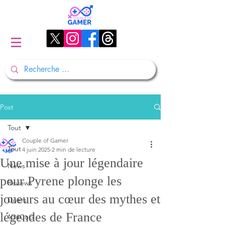
Post
Tout
Couple of Gamer
Tout
4 juin 2025
2 min de lecture
Une mise à jour légendaire
News
pour Pyrene plonge les
Reviews
joueurs au cœur des mythes et
Divers
légendes de France
1D#CoG