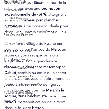
Test High Tech
Deal exclusif sur Steam
 le jour de la 
mise à jour, avec une 
promotion 
Review Livre
exceptionnelle de -34 %
, atteignant 
E3 2021 Preview
ainsi son 
nouveau prix plancher 
historique
. Une occasion idéale pour 
Pax Online
découvrir l’univers envoûtant du jeu.
Pax Online Preview
Preview Gamescom
Le calme du village de Pyrene est 
bouleversé par l’arrivée de 
Malo
, un 
Tokyo Game Show
jeune garçon rescapé de la cité 
The Game Awards
engloutie d’Ys. Sa grand-mère 
disparue, la druidesse métamorphe 
Summer Game Fest
Dahud
, semble au cœur d’un secret 
Preview Summer Game Fest
ancien. Ce nouveau chapitre mène les 
joueurs à la rencontre de figures 
Preview Paris games Week
mythologiques comme 
Merzhin le 
Future Game Show
sorcier
, 
Yuna l’alchimiste
, ou encore 
Avis JdS
Ankoù
, personnification de la mort 
dans le folklore breton.