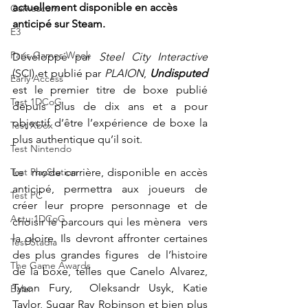
actuellement disponible en accès 
Gamescom
anticipé sur Steam. 
E3
Paris Games Week
Développé par 
Steel City Interactive
(SCI) et publié par 
PLAION
, 
Undisputed
Early Access
est le premier titre de boxe publié 
Test 1DCoG
depuis plus de dix ans et a pour  
objectif d’être l’expérience de boxe la 
Test Xbox
plus authentique qu’il soit. 
Test Nintendo
Test PlayStation
Le  mode carrière, disponible en accès 
anticipé, permettra aux joueurs de  
Test PC
créer leur propre personnage et de 
Actu 1DCoG
choisir le parcours qui les mènera  vers 
la gloire. Ils devront affronter certaines 
Test Stadia
des plus grandes figures  de l’histoire 
The Game Awards
de la boxe, telles que Canelo Alvarez, 
Tyson Fury,  Oleksandr Usyk, Katie 
Balan
Taylor, Sugar Ray Robinson et bien plus 