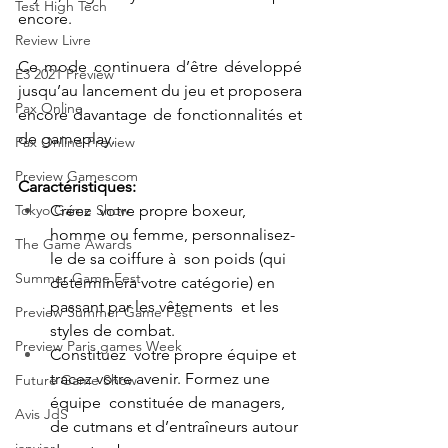
Test High Tech
encore. 
Review Livre
Ce mode continuera d’être développé 
E3 2021 Preview
jusqu’au lancement du jeu et proposera 
Pax Online
encore davantage de fonctionnalités et 
de gameplay. 
Pax Online Preview
Preview Gamescom
Caractéristiques: 
Tokyo Game Show
Créez  votre propre boxeur, 
homme ou femme, personnalisez-
The Game Awards
le de sa coiffure à  son poids (qui 
Summer Game Fest
déterminera votre catégorie) en 
passant par les vêtements  et les 
Preview Summer Game Fest
styles de combat. 
Preview Paris games Week
Constituez  votre propre équipe et 
tracez votre avenir. Formez une 
Future Game Show
équipe  constituée de managers, 
Avis JdS
de cutmans et d’entraîneurs autour 