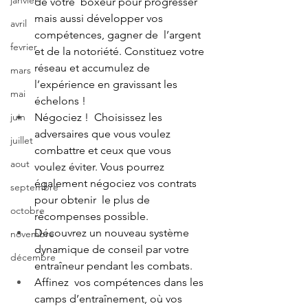
janvier
de votre  boxeur pour progresser 
mais aussi développer vos 
avril
compétences, gagner de  l’argent 
fevrier
et de la notoriété. Constituez votre 
réseau et accumulez de  
mars
l’expérience en gravissant les 
mai
échelons ! 
juin
Négociez !  Choisissez les 
adversaires que vous voulez 
juillet
combattre et ceux que vous  
aout
voulez éviter. Vous pourrez 
également négociez vos contrats 
septembre
pour obtenir  le plus de 
octobre
récompenses possible. 
Découvrez un nouveau système 
novembre
dynamique de conseil par votre 
décembre
entraîneur pendant les combats. 
Affinez  vos compétences dans les 
camps d’entraînement, où vos 