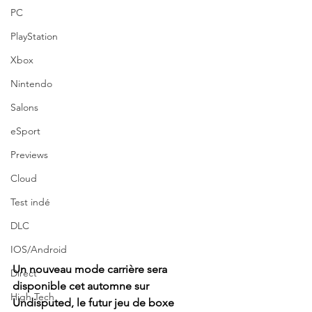
PC
PlayStation
Xbox
Nintendo
Salons
eSport
Previews
Cloud
Test indé
DLC
IOS/Android
Un nouveau mode carrière sera 
Direct
disponible cet automne sur 
High Tech
Undisputed, le futur jeu de boxe 