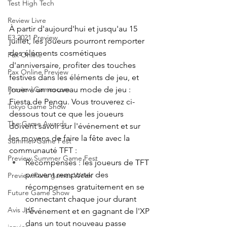
Test High Tech
Review Livre
À partir d'aujourd'hui et jusqu'au 15 
E3 2021 Preview
juillet, les joueurs pourront remporter 
des éléments cosmétiques 
Pax Online
d'anniversaire, profiter des touches 
Pax Online Preview
festives dans les éléments de jeu, et 
jouer à un nouveau mode de jeu : 
Preview Gamescom
Fiesta de Pengu. Vous trouverez ci-
Tokyo Game Show
dessous tout ce que les joueurs 
The Game Awards
doivent savoir sur l'événement et sur 
les moyens de faire la fête avec la 
Summer Game Fest
communauté TFT :
Preview Summer Game Fest
Récompenses : les joueurs de TFT 
peuvent remporter des 
Preview Paris games Week
récompenses gratuitement en se 
Future Game Show
connectant chaque jour durant 
Avis JdS
l'événement et en gagnant de l'XP 
dans un tout nouveau passe 