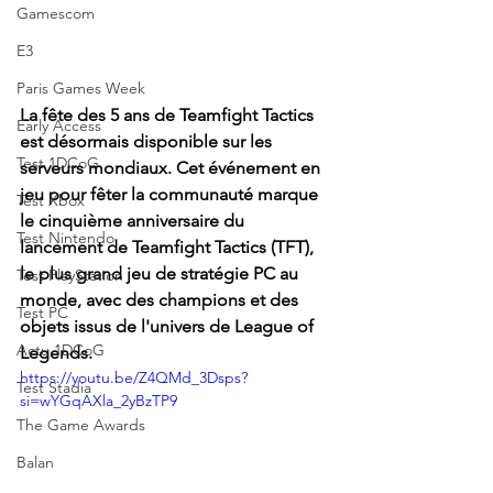
Gamescom
E3
Paris Games Week
La fête des 5 ans de Teamfight Tactics 
Early Access
est désormais disponible sur les 
Test 1DCoG
serveurs mondiaux. Cet événement en 
jeu pour fêter la communauté marque 
Test Xbox
le cinquième anniversaire du 
Test Nintendo
lancement de Teamfight Tactics (TFT), 
le plus grand jeu de stratégie PC au 
Test PlayStation
monde, avec des champions et des 
Test PC
objets issus de l'univers de League of 
Actu 1DCoG
Legends.
https://youtu.be/Z4QMd_3Dsps?
Test Stadia
si=wYGqAXla_2yBzTP9
The Game Awards
Balan