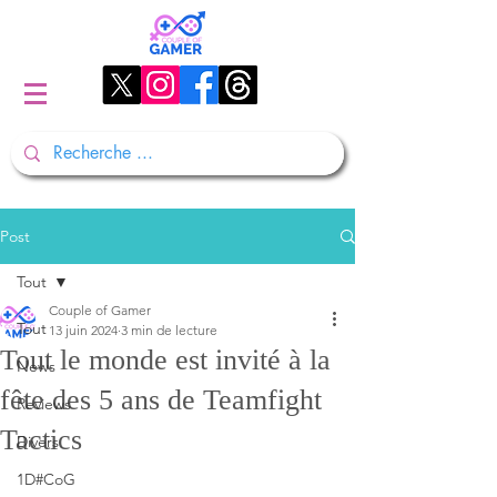
Post
Tout
Couple of Gamer
Tout
13 juin 2024
3 min de lecture
Tout le monde est invité à la
News
fête des 5 ans de Teamfight
Reviews
Tactics
Divers
1D#CoG