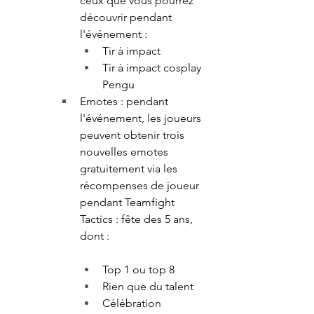
ceux que vous pourrez 
découvrir pendant 
l'événement :
Tir à impact
Tir à impact cosplay 
Pengu
Emotes : pendant 
l'événement, les joueurs 
peuvent obtenir trois 
nouvelles emotes 
gratuitement via les 
récompenses de joueur 
pendant Teamfight 
Tactics : fête des 5 ans, 
dont : 
Top 1 ou top 8
Rien que du talent
Célébration