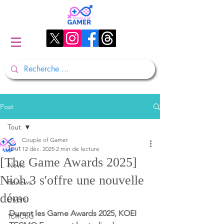
Post
Tout
Couple of Gamer
Tout
12 déc. 2025
2 min de lecture
[The Game Awards 2025]
News
Nioh 3 s'offre une nouvelle
Reviews
démo
Divers
Durant les Game Awards 2025, KOEI 
1D#CoG