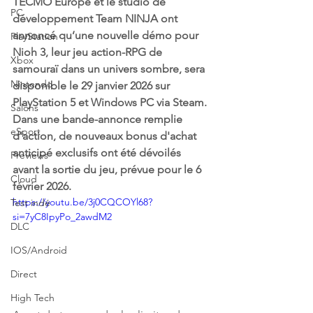
TECMO Europe et le studio de 
PC
développement Team NINJA ont 
annoncé qu’une nouvelle démo pour 
PlayStation
Nioh 3, leur jeu action-RPG de 
Xbox
samouraï dans un univers sombre, sera 
Nintendo
disponible le 29 janvier 2026 sur 
PlayStation 5 et Windows PC via Steam. 
Salons
Dans une bande-annonce remplie 
eSport
d'action, de nouveaux bonus d'achat 
anticipé exclusifs ont été dévoilés 
Previews
avant la sortie du jeu, prévue pour le 6 
Cloud
février 2026.
https://youtu.be/3j0CQCOYl68?
Test indé
si=7yC8IpyPo_2awdM2
DLC
IOS/Android
Direct
High Tech