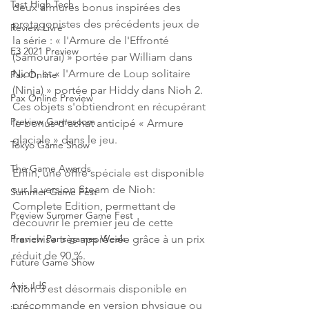
Test High Tech
deux armures bonus inspirées des 
protagonistes des précédents jeux de 
Review Livre
la série : « l'Armure de l'Effronté 
E3 2021 Preview
(Samouraï) » portée par William dans 
Nioh, et « l'Armure de Loup solitaire 
Pax Online
(Ninja) » portée par Hiddy dans Nioh 2. 
Pax Online Preview
Ces objets s'obtiendront en récupérant 
Preview Gamescom
le bonus d'achat anticipé « Armure 
glaciale » dans le jeu.
Tokyo Game Show
The Game Awards
Enfin, une offre spéciale est disponible 
sur la version Steam de Nioh: 
Summer Game Fest
Complete Edition, permettant de 
Preview Summer Game Fest
découvrir le premier jeu de cette 
franchise très appréciée grâce à un prix 
Preview Paris games Week
réduit de 90 %.
Future Game Show
Avis JdS
Nioh 3 est désormais disponible en 
précommande en version physique ou 