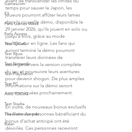
Avant de transcender les limites du 
Gamescom
temps pour sauver le Japon, les 
E3
joueurs pourront affûter leurs lames 
dans la nouvelle démo, disponible le 
Paris Games Week
29 janvier 2026, qu'ils jouent en solo ou 
Early Access
jusqu'à trois, grâce au mode 
multijoueur en ligne. Les fans qui 
Test 1DCoG
auront terminé la démo pourront 
Test Xbox
transférer leurs données de 
Test Nintendo
sauvegarde vers la version complète 
du jeu et poursuivre leurs aventures 
Test PlayStation
pour devenir shogun. De plus amples 
Test PC
informations sur la démo seront 
communiquées prochainement.
Actu 1DCoG
Test Stadia
En outre, de nouveaux bonus exclusifs 
réservés aux personnes bénéficiant du 
The Game Awards
bonus d'achat anticipé ont été 
Balan
dévoilés. Ces personnes recevront 