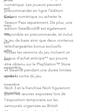
janvier
numérique. Les joueurs peuvent 
avril
précommander en ligne l'édition 
Deluxe numérique ou acheter le 
fevrier
Season Pass séparément. De plus, une 
mars
édition SteelBook® est également 
mai
disponible en précommande, et inclut 
le jeu de base ainsi que deux contenus 
juin
téléchargeables bonus exclusifs. 
juillet
Toutes les versions du jeu incluent un 
bonus d'achat anticipé** qui pourra 
aout
être obtenu sur le PlayStation™ Store 
septembre
et Steam® pendant une durée limitée 
après la sortie du jeu.
octobre
novembre
Nioh 3 et la franchise Nioh figureront 
décembre
parmi les œuvres exposées lors de 
l'exposition temporaire sur les 
samouraïs organisée au British 